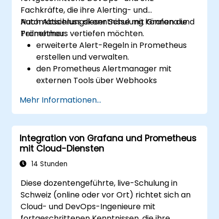
Fachkräfte, die ihre Alerting- und
Automatisierungskenntnisse mit Grafana und
Nach Abschluss dieser Schulung können die
Prometheus vertiefen möchten.
Teilnehmer:
erweiterte Alert-Regeln in Prometheus
erstellen und verwalten.
den Prometheus Alertmanager mit
externen Tools über Webhooks
integrieren.
Mehr Informationen...
automatisierte Reaktionen auf Alerts
umsetzen, um Probleme schneller zu
lösen.
Integration von Grafana und Prometheus
Grafana zur effektiven Visualisierung und
mit Cloud-Diensten
Verwaltung von Alerts nutzen.
14 Stunden
Diese dozentengeführte, live-Schulung in
Schweiz (online oder vor Ort) richtet sich an
Cloud- und DevOps-Ingenieure mit
fortgeschrittenen Kenntnissen, die ihre