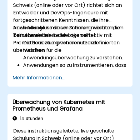
Schweiz (online oder vor Ort) richtet sich an
Entwickler und DevOps-Ingenieure mit
fortgeschrittenen Kenntnissen, die ihre
Anwendungen instrumentieren möchten, um
Nach Abschluss dieser Schulung werden die
benutzerdefinierte Metriken effektiv mit
Teilnehmenden in der Lage sein:
Prometheus zu exportieren und zu
Die Bedeutung von benutzerdefinierten
überwachen.
Metriken für die
Anwendungsüberwachung zu verstehen.
Anwendungen so zu instrumentieren, dass
sie benutzerdefinierte Metriken für
Mehr Informationen...
Prometheus exportieren.
Dashboards in Grafana zu erstellen und
zu konfigurieren, um benutzerdefinierte
Überwachung von Kubernetes mit
Metriken zu visualisieren.
Prometheus und Grafana
Best Practices zur Integration der
Überwachung in den
14 Stunden
Entwicklungslebenszyklus anzuwenden.
Diese instruktionsgeleitete, live geschulte
Schulung in Schweiz (online oder vor Ort)