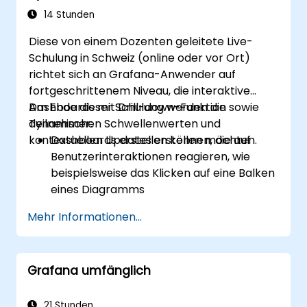
14 Stunden
Diese von einem Dozenten geleitete Live-
Schulung in Schweiz (online oder vor Ort)
richtet sich an Grafana-Anwender auf
fortgeschrittenem Niveau, die interaktive
Dashboards mit Drill-down-Funktion sowie
Am Ende dieser Schulung werden die
dynamischen Schwellenwerten und
Teilnehmer:
kontextuellen Updates erstellen möchten.
Dashboards erstellen können, die auf
Benutzerinteraktionen reagieren, wie
beispielsweise das Klicken auf eine Balken
eines Diagramms
Visuelle Drill-down-Funktionen
Mehr Informationen...
implementieren können, die direkt am Ort
aktualisiert werden (ohne neue
Registerkarten)
Grafana umfänglich
Tortendiagramme und detaillierte Panels
auf Basis von Auswahl filters konfigurieren
können
21 Stunden