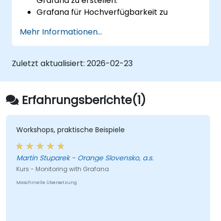
Grafana zu erstellen.
Grafana für Hochverfügbarkeit zu
konfigurieren.
Mehr Informationen...
Panels und Dashboards mit Daten
anzupassen.
Einen Reverse Proxy für schnelle
Zuletzt aktualisiert:
2026-02-23
Ladezeiten zu konfigurieren.
Erfahrungsberichte(1)
Workshops, praktische Beispiele
Martin Stuparek - Orange Slovensko, a.s.
Kurs - Monitoring with Grafana
Maschinelle Übersetzung