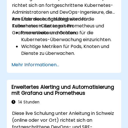
richtet sich an fortgeschrittene Kubernetes-
Administratoren und DevOps-Ingenieure, die
ihre Überwachungsfähigkeiten für
Am Ende dieser Schulung werden die
Kubernetes-Cluster mit Prometheus und
Teilnehmer in der Lage sein:
Grafana erweitern möchten.
Prometheus und Grafana für die
Kubernetes-Überwachung einzurichten.
Wichtige Metriken für Pods, Knoten und
Dienste zu überwachen.
Dynamische Dashboards zur
Mehr Informationen...
Visualisierung der Cluster-Gesundheit und
-Leistung zu erstellen.
Alarmstrategien für die proaktive Lösung
Erweitertes Alerting und Automatisierung
von Problemen zu implementieren.
mit Grafana und Prometheus
Bewährte Praktiken für das Skalieren von
Überwachungslösungen in Kubernetes-
14 Stunden
Umgebungen anzuwenden.
Diese live Schulung unter Anleitung in Schweiz
(online oder vor Ort) richtet sich an
fortgeschrittene DevOps- und SRE-