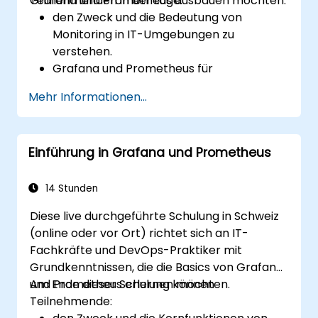
Grafana und Prometheus ausbauen möchten.
Teilnehmenden in der Lage:
den Zweck und die Bedeutung von
Monitoring in IT-Umgebungen zu
verstehen.
Grafana und Prometheus für
grundlegende Monitoring-Aufgaben zu
Mehr Informationen...
installieren und zu konfigurieren.
einfache Dashboards und Alerts zur
Visualisierung der Systemleistung zu
Einführung in Grafana und Prometheus
erstellen.
Best Practices zur Überwachung der
Systemverfügbarkeit und -leistung
14 Stunden
anzuwenden.
Diese live durchgeführte Schulung in Schweiz
(online oder vor Ort) richtet sich an IT-
Fachkräfte und DevOps-Praktiker mit
Grundkenntnissen, die die Basics von Grafana
und Prometheus erlernen möchten.
Am Ende dieser Schulung können
Teilnehmende: