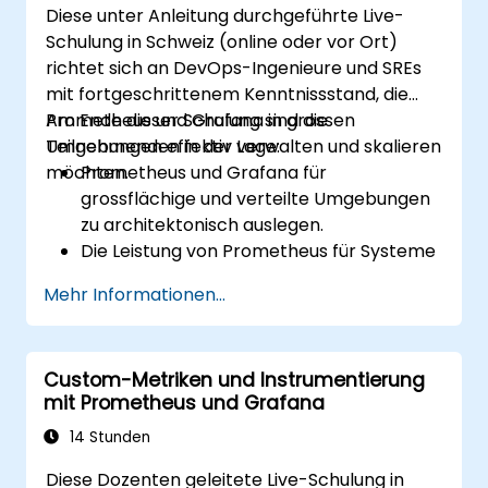
Diese unter Anleitung durchgeführte Live-
Grafana einzurichten.
Schulung in Schweiz (online oder vor Ort)
Plugins zu installieren und zu verwalten,
richtet sich an DevOps-Ingenieure und SREs
um die Funktionalität von Grafana zu
mit fortgeschrittenem Kenntnissstand, die
erweitern.
Prometheus und Grafana in grossen
Am Ende dieser Schulung sind die
Umgebungen effektiv verwalten und skalieren
Teilnehmenden in der Lage:
möchten.
Prometheus und Grafana für
grossflächige und verteilte Umgebungen
zu architektonisch auslegen.
Die Leistung von Prometheus für Systeme
mit hohem Durchsatz zu optimieren.
Mehr Informationen...
Grafana für grosse Datenmengen und
komplexe Visualisierungen zu
konfigurieren.
Custom-Metriken und Instrumentierung
Fortgeschrittene Strategien zur
mit Prometheus und Grafana
Fehlerbehebung und Skalierbarkeit
umzusetzen.
14 Stunden
Diese Dozenten geleitete Live-Schulung in