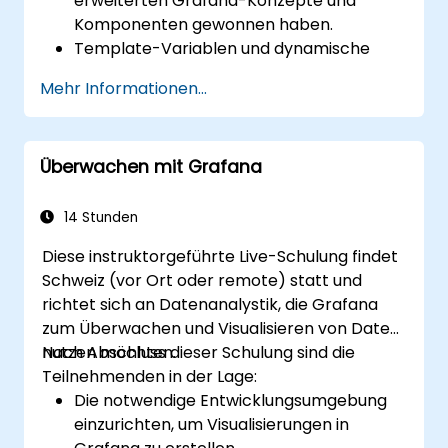
erweiterten Grafana-Konzepte und
Komponenten gewonnen haben.
Template-Variablen und dynamische
Dashboards zur verbesserten
Mehr Informationen...
Datenvisualisierung nutzen können.
Die Grafana Query Language für
komplexe Abfragen anwenden können.
Überwachen mit Grafana
Best Practices für das Skalieren von
Grafana, die Optimierung der Leistung und
die Gewährleistung hoher Verfügbarkeit
14 Stunden
gelernt haben.
Diese instruktorgeführte Live-Schulung findet
Schweiz (vor Ort oder remote) statt und
richtet sich an Datenanalystik, die Grafana
zum Überwachen und Visualisieren von Daten
nutzen möchten.
Nach Abschluss dieser Schulung sind die
Teilnehmenden in der Lage:
Die notwendige Entwicklungsumgebung
einzurichten, um Visualisierungen in