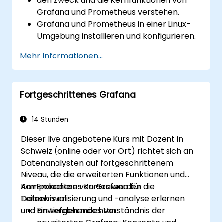
den Zweck und die Kernfunktionen von
Grafana und Prometheus verstehen.
Grafana und Prometheus in einer Linux-
Umgebung installieren und konfigurieren.
grundlegende Datenquellen und
Mehr Informationen...
Dashboards in Grafana einrichten.
Systemmetriken überwachen und Daten
mit Prometheus visualisieren.
Fortgeschrittenes Grafana
14 Stunden
Dieser live angebotene Kurs mit Dozent in
Schweiz (online oder vor Ort) richtet sich an
Datenanalysten auf fortgeschrittenem
Niveau, die die erweiterten Funktionen und
Komponenten von Grafana für
Am Ende dieses Kurses werden die
Datenvisualisierung und -analyse erlernen
Teilnehmer:
und anwenden möchten.
Ein tiefgehendes Verständnis der