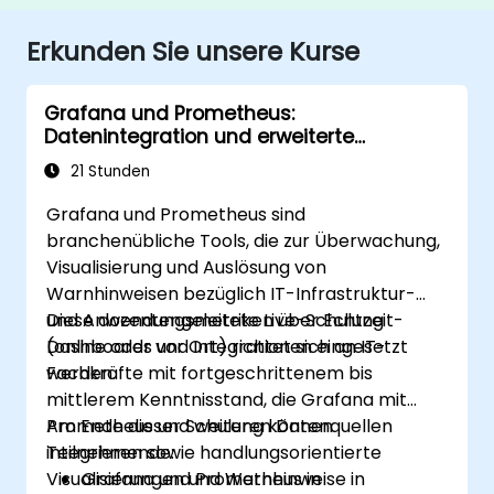
Erkunden Sie unsere Kurse
Grafana und Prometheus:
Datenintegration und erweiterte
Visualisierung
21 Stunden
Grafana und Prometheus sind
branchenübliche Tools, die zur Überwachung,
Visualisierung und Auslösung von
Warnhinweisen bezüglich IT-Infrastruktur-
und Anwendungsmetriken über Echtzeit-
Diese dozentengeleitete Live-Schulung
Dashboards und Integrationen eingesetzt
(online oder vor Ort) richtet sich an IT-
werden.
Fachkräfte mit fortgeschrittenem bis
mittlerem Kenntnisstand, die Grafana mit
Prometheus und weiteren Datenquellen
Am Ende dieser Schulung können
integrieren sowie handlungsorientierte
Teilnehmende:
Visualisierungen und Warnhinweise in
Grafana und Prometheus in