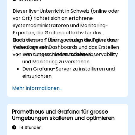
Dynamische Schwellenwerte verwenden
Dieser live-Unterricht in Schweiz (online oder
können, die auf Benutzereingaben und
vor Ort) richtet sich an erfahrene
Echtzeitdaten reagieren
Systemadministratoren und Monitoring-
Experten, die Grafana effektiv für das
Einrichten von Überwachungslösungen, das
Nach diesem Training werden die Teilnehmer
Verwalten von Dashboards und das Erstellen
in der Lage sein:
von Warnungen nutzen möchten.
Den Unterschied zwischen Observability
und Monitoring zu verstehen.
Den Grafana-Server zu installieren und
einzurichten.
Verschiedene Datenquellen wie
Mehr Informationen...
Prometheus, InfluxDB und ElasticSearch
zu konfigurieren und anzuschließen.
Dashboards und Diagramme zu erstellen,
Prometheus und Grafana für grosse
zu verwalten und anzupassen.
Umgebungen skalieren und optimieren
Variablen und Abfragen für dynamische
Dashboards zu nutzen.
14 Stunden
Benachrichtigungen und Warnungen über