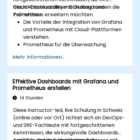
Cloud-Observability mit Grafana und
Nach Abschluss dieser Schulung können die
Prometheus erweitern möchten.
Teilnehmer:
Die Vorteile der Integration von Grafana
und Prometheus mit Cloud-Plattformen
verstehen.
Prometheus für die Überwachung
cloudbasierter Ressourcen einrichten.
Mehr Informationen...
Grafana zur Visualisierung von Metriken
aus Cloud-Diensten konfigurieren.
Cloud-native Tools und Integrationen
Effektive Dashboards mit Grafana und
nutzen, um die Skalierbarkeit der
Prometheus erstellen
Überwachung zu gewährleisten.
14 Stunden
Diese instructor-led, live Schulung in Schweiz
(online oder vor Ort) richtet sich an DevOps-
und SRE-Fachleute mit fortgeschrittenen
Kenntnissen, die wirkungsvolle Dashboards