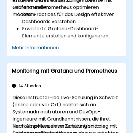
erstellen und ihre Monitoring-Prozesse mit
Am Ende dieses Kurses können die
Grafana und Prometheus optimieren
Teilnehmenden:
möchten.
Best Practices für das Design effektiver
Dashboards verstehen.
Erweiterte Grafana-Dashboard-
Elemente erstellen und konfigurieren.
Grafana-Templating für dynamische und
Mehr Informationen...
wiederverwendbare Dashboards nutzen.
Alerting-Mechanismen implementieren,
um die operative Awareness zu steigern.
Monitoring mit Grafana und Prometheus
14 Stunden
Diese instructor-led Live-Schulung in Schweiz
(online oder vor Ort) richtet sich an
Systemadministratoren und DevOps-
Ingenieure mit Grundkenntnissen, die ihre
Kernkompetenzen im Bereich Monitoring mit
Nach Abschluss dieser Schulung sind die