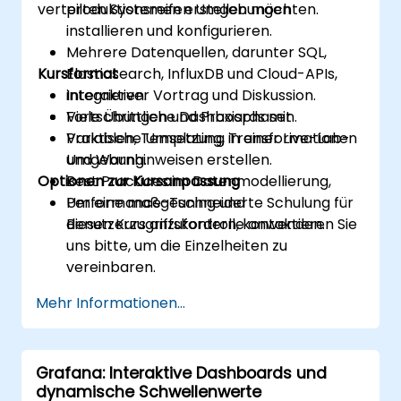
verteilten Systemen erstellen möchten.
produktionsreifen Umgebungen
installieren und konfigurieren.
Mehrere Datenquellen, darunter SQL,
Kursformat
Elasticsearch, InfluxDB und Cloud-APIs,
integrieren.
Interaktiver Vortrag und Diskussion.
Fortschrittliche Dashboards mit
Viele Übungen und Praxisphasen.
Variablen, Templating, Transformationen
Praktische Umsetzung in einer Live-Lab-
und Warnhinweisen erstellen.
Umgebung.
Optionen zur Kursanpassung
Best Practices im Datenmodellierung,
Performance-Tuning und
Um eine maßgeschneiderte Schulung für
Benutzerzugriffskontrolle anwenden.
diesen Kurs anzufordern, kontaktieren Sie
uns bitte, um die Einzelheiten zu
vereinbaren.
Mehr Informationen...
Grafana: Interaktive Dashboards und
dynamische Schwellenwerte