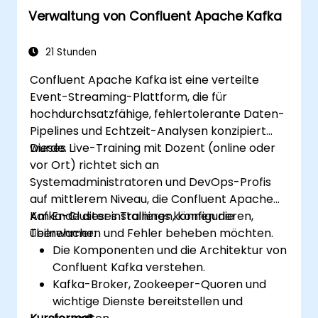
Verwaltung von Confluent Apache Kafka
21 Stunden
Confluent Apache Kafka ist eine verteilte
Event-Streaming-Plattform, die für
hochdurchsatzfähige, fehlertolerante Daten-
Pipelines und Echtzeit-Analysen konzipiert
wurde.
Dieses Live-Training mit Dozent (online oder
vor Ort) richtet sich an
Systemadministratoren und DevOps-Profis
auf mittlerem Niveau, die Confluent Apache
Kafka-Cluster installieren, konfigurieren,
Am Ende dieses Trainings können die
überwachen und Fehler beheben möchten.
Teilnehmer:
Die Komponenten und die Architektur von
Confluent Kafka verstehen.
Kafka-Broker, Zookeeper-Quoren und
wichtige Dienste bereitstellen und