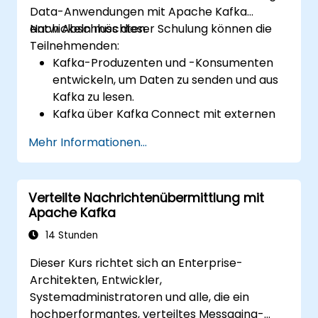
Data-Anwendungen mit Apache Kafka
entwickeln möchten.
Nach Abschluss dieser Schulung können die
Teilnehmenden:
Kafka-Produzenten und -Konsumenten
entwickeln, um Daten zu senden und aus
Kafka zu lesen.
Kafka über Kafka Connect mit externen
Systemen integrieren.
Mehr Informationen...
Streaming-Anwendungen mit Kafka
Streams & ksqlDB schreiben.
Eine Kafka-Clientanwendung mit
Verteilte Nachrichtenübermittlung mit
Confluent Cloud für cloudbasierte Kafka-
Apache Kafka
Bereitstellungen integrieren.
Praktische Erfahrung durch praktische
14 Stunden
Übungen und reale Anwendungsfälle
Dieser Kurs richtet sich an Enterprise-
sammeln.
Architekten, Entwickler,
Systemadministratoren und alle, die ein
hochperformantes, verteiltes Messaging-