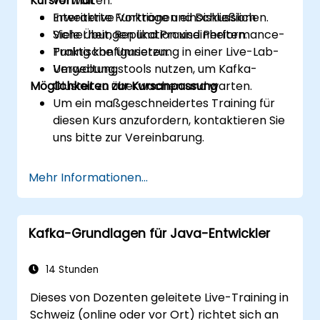
Kursformat
verwalten.
Erweiterte Funktionen einschließlich
Interaktive Vorträge und Diskussionen.
Sicherheit, Replikation und Performance-
Viele Übungen und Praxiseinheiten.
Tuning konfigurieren.
Praktische Umsetzung in einer Live-Lab-
Verwaltungstools nutzen, um Kafka-
Umgebung.
Möglichkeiten zur Kursanpassung
Cluster zu überwachen und warten.
Um ein maßgeschneidertes Training für
diesen Kurs anzufordern, kontaktieren Sie
uns bitte zur Vereinbarung.
Mehr Informationen...
Kafka-Grundlagen für Java-Entwickler
14 Stunden
Dieses von Dozenten geleitete Live-Training in
Schweiz (online oder vor Ort) richtet sich an