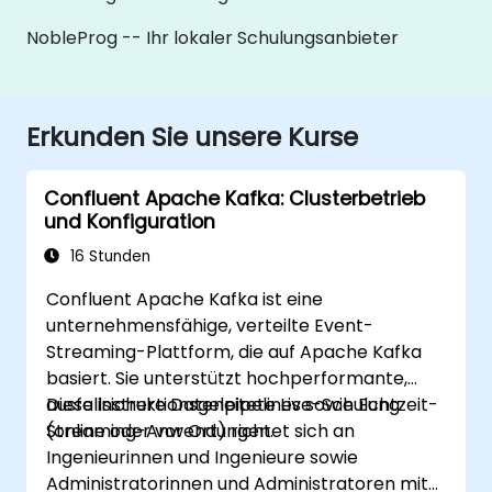
NobleProg -- Ihr lokaler Schulungsanbieter
Erkunden Sie unsere Kurse
Confluent Apache Kafka: Clusterbetrieb
und Konfiguration
16 Stunden
Confluent Apache Kafka ist eine
unternehmensfähige, verteilte Event-
Streaming-Plattform, die auf Apache Kafka
basiert. Sie unterstützt hochperformante,
ausfallsichere Datenpipelines sowie Echtzeit-
Diese instruktionsgeleitete Live-Schulung
Streaming-Anwendungen.
(online oder vor Ort) richtet sich an
Ingenieurinnen und Ingenieure sowie
Administratorinnen und Administratoren mit