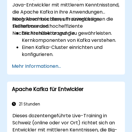
Java-Entwickler mit mittlerem Kenntnisstand,
die Apache Kafka in ihre Anwendungen
integrieren möchten, um zuverlässige,
Nach Abschluss dieses Trainings können die
skalierbare und hocheffiziente
Teilnehmenden:
Nachrichtenübertragung zu gewährleisten.
Die Architektur und die
Kernkomponenten von Kafka verstehen.
Einen Kafka-Cluster einrichten und
konfigurieren.
Nachrichten mittels Java produzieren und
Mehr Informationen...
konsumieren.
Kafka Streams für die Echtzeit-
Datenverarbeitung implementieren.
Apache Kafka für Entwickler
Zuverlässigkeit und Skalierbarkeit in
Kafka-Anwendungen sicherstellen.
21 Stunden
Dieses dozentengeführte Live-Training in
Schweiz (online oder vor Ort) richtet sich an
Entwickler mit mittleren Kenntnissen, die Big-