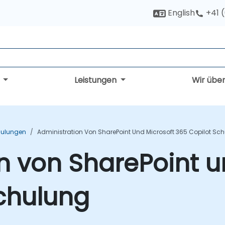
English
+41 
g
Leistungen
Wir übe
hulungen
Administration Von SharePoint Und Microsoft 365 Copilot Sc
n von SharePoint u
chulung