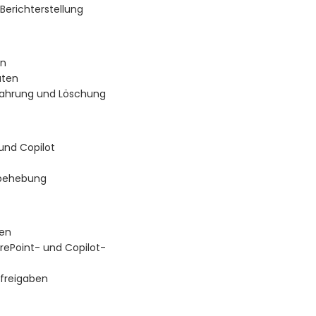
Berichterstellung
en
aten
wahrung und Löschung
und Copilot
rbehebung
nen
rePoint- und Copilot-
sfreigaben