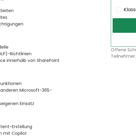
Klas
-Seiten
ites
chtigungen
elle
Offene Sch
LP)-Richtlinien
Teilnehmer.
nce innerhalb von SharePoint
Funktionen
d anderen Microsoft-365-
nseigenen Einsatz
tent-Erstellung
 mit Copilot