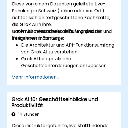
Diese von einem Dozenten geleitete Live-
Schulung in Schweiz (online oder vor Ort)
richtet sich an fortgeschrittene Fachkräfte,
die Grok AI in ihre
Unternehmensarbeitsabläufe anpassen und
Nach Abschluss dieser Schulung sind die
integrieren möchten.
Teilnehmer in der Lage:
Die Architektur und API-Funktionsumfang
von Grok AI zu verstehen.
Grok AI für spezifische
Geschäftsanforderungen anzupassen.
Grok AI in Unternehmenssysteme und
Mehr Informationen...
Automatisierungstools zu integrieren.
KI-gestützte Arbeitsabläufe hinsichtlich
Effizienz und Skalierbarkeit zu optimieren.
Grok AI für Geschäftseinblicke und
Sicherheit, Compliance und den
Produktivität
verantwortungsvollen Einsatz von KI
sicherzustellen.
14 Stunden
Diese instruktorgeführte, live stattfindende