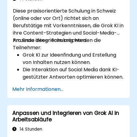
Diese praxisorientierte Schulung in Schweiz
(online oder vor Ort) richtet sich an
Berufstätige mit Vorkenntnissen, die Grok KI in
ihre Content-Strategien und Social-Media-
Prozesse integrieren möchten.
Am Ende dieser Schulung werden die
Teilnehmer:
Grok KI zur Ideenfindung und Erstellung
von Inhalten nutzen können.
Die Interaktion auf Social Media dank KI-
gestützter Antworten optimieren können.
Das Zeitplanen von Beiträgen und die
Mehr Informationen...
Trendanalyse automatisieren können.
KI zur gezielten Ansprache persönlicher
Zielgruppen einsetzen können.
Anpassen und Integrieren von Grok AI in
Ethische und effektive Anwendung von KI
Arbeitsabläufe
im Social-Media-Marketing sicherstellen
können.
14 Stunden