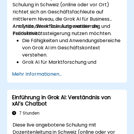
Schulung in Schweiz (online oder vor Ort)
richtet sich an Geschäftsfachleute auf
mittlerem Niveau, die Grok AI für Business
Analytics, Workflow-Automatisierung und
Am Ende dieser Schulung werden die
Produktivitätssteigerung nutzen möchten.
Teilnehmer:
Die Fähigkeiten und Anwendungsbereiche
von Grok AI im Geschäftskontext
verstehen.
Grok AI für Marktforschung und
Wettbewerbsanalysen nutzen können.
Mehr Informationen...
Routinemässige Geschäftsaufgaben
durch KI-gestützte Workflows
automatisieren können.
Einführung in Grok AI: Verständnis von
KI-generierte Einblicke für strategische
xAI’s Chatbot
Entscheidungsprozesse verwenden
können.
7 Stunden
Die Teamzusammenarbeit und
Diese live angebotene Schulung mit
Produktivität dank Grok AI steigern
Dozentenleitung in Schweiz (online oder vor
können.