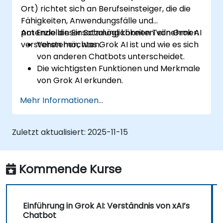
Ort) richtet sich an Berufseinsteiger, die die
Fähigkeiten, Anwendungsfälle und
potenziellen Einsatzmöglichkeiten von Grok AI
Am Ende dieser Schulung können Teilnehmer:
verstehen möchten.
Verstehen, was Grok AI ist und wie es sich
von anderen Chatbots unterscheidet.
Die wichtigsten Funktionen und Merkmale
von Grok AI erkunden.
effektiv mit Grok AI im persönlichen und
Mehr Informationen...
geschäftlichen Kontext interagieren.
Grok AI für Produktivität, Kreativität und
Problemlösung nutzen.
Zuletzt aktualisiert:
2025-11-15
Ethische Aspekte und Grenzen von KI-
Chatbots erkennen.
Kommende Kurse
Einführung in Grok AI: Verständnis von xAI’s
Chatbot