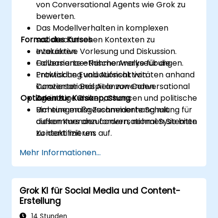
von Conversational Agents wie Grok zu
bewerten.
Das Modellverhalten in komplexen
Format des Kurses
soziotechnischen Kontexten zu
evaluieren.
Interaktive Vorlesung und Diskussion.
Governance-Rahmenwerke für die
Fallbasierte ethische Analyseübungen.
Entwicklung und Aufsicht von
Praktische Evaluationsaktivitäten anhand
Conversational AI anzuwenden.
kuratierter Beispiele von Conversational
Optionen zur Kursanpassung
Zukünftige Risiken, Chancen und politische
Agents.
Richtungen im Zusammenhang mit
Um eine maßgeschneiderte Schulung für
aufkommenden conversational Systemen
diesen Kurs anzufordern, nehmen Sie bitte
zu identifizieren.
Kontakt mit uns auf.
Mehr Informationen...
Grok KI für Social Media und Content-
Erstellung
14 Stunden