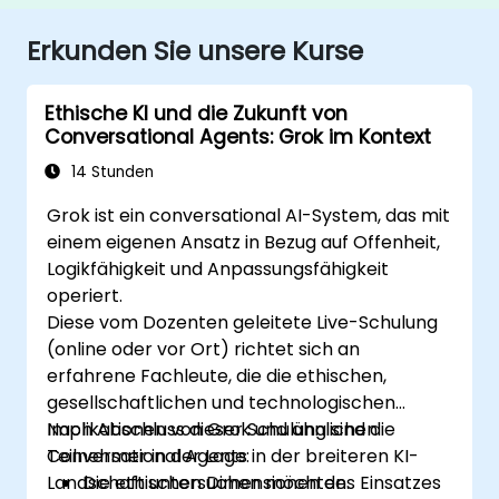
Erkunden Sie unsere Kurse
Ethische KI und die Zukunft von
Conversational Agents: Grok im Kontext
14 Stunden
Grok ist ein conversational AI-System, das mit
einem eigenen Ansatz in Bezug auf Offenheit,
Logikfähigkeit und Anpassungsfähigkeit
operiert.
Diese vom Dozenten geleitete Live-Schulung
(online oder vor Ort) richtet sich an
erfahrene Fachleute, die die ethischen,
gesellschaftlichen und technologischen
Implikationen von Grok und ähnlichen
Nach Abschluss dieser Schulung sind die
Conversational Agents in der breiteren KI-
Teilnehmer in der Lage:
Landschaft untersuchen möchten.
Die ethischen Dimensionen des Einsatzes