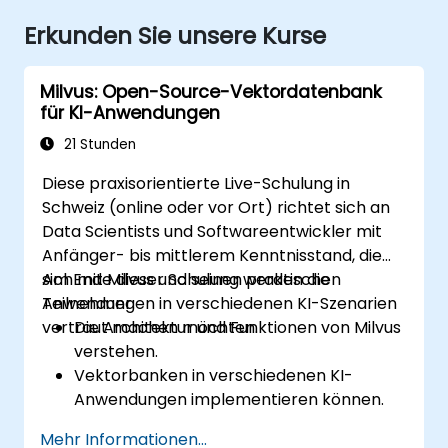
Erkunden Sie unsere Kurse
Milvus: Open-Source-Vektordatenbank
für KI-Anwendungen
21 Stunden
Diese praxisorientierte Live-Schulung in
Schweiz (online oder vor Ort) richtet sich an
Data Scientists und Softwareentwickler mit
Anfänger- bis mittlerem Kenntnisstand, die
sich mit Milvus und seinen praktischen
Am Ende dieser Schulung werden die
Anwendungen in verschiedenen KI-Szenarien
Teilnehmer:
vertraut machen möchten.
Die Architektur und Funktionen von Milvus
verstehen.
Vektorbanken in verschiedenen KI-
Anwendungen implementieren können.
Ähnlichkeitssuchen mit hoher Genauigkeit
Mehr Informationen...
und Geschwindigkeit durchführen können.