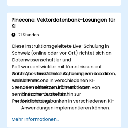
Milvus auf reale KI-Herausforderungen
anwenden können.
Pinecone: Vektordatenbank-Lösungen für
KI
21 Stunden
Diese instruktionsgeleitete Live-Schulung in
Schweiz (online oder vor Ort) richtet sich an
Datenwissenschaftler und
Softwareentwickler mit Kenntnissen auf
Anfänger- bis Mittelstufe, die lernen möchten,
Nach Abschluss dieser Schulung werden die
wie sie Pinecone in verschiedenen KI-
Teilnehmer:
Szenarien einsetzen können – von
Die Architektur und Funktionen von
semantischer Suche bis hin zur
Pinecone verstehen.
Personalisierung.
Vektordatenbanken in verschiedenen KI-
Anwendungen implementieren können.
Ähnlichkeitssuchen mit hoher Genauigkeit
Mehr Informationen...
und Geschwindigkeit durchführen können.