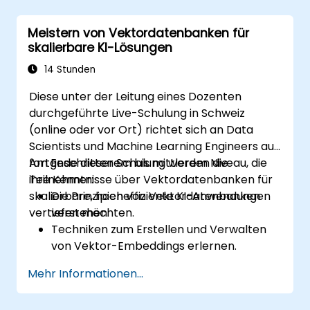
Pinecone auf reale KI-Herausforderungen
anwenden können.
Meistern von Vektordatenbanken für
skalierbare KI-Lösungen
14 Stunden
Diese unter der Leitung eines Dozenten
durchgeführte Live-Schulung in Schweiz
(online oder vor Ort) richtet sich an Data
Scientists und Machine Learning Engineers auf
fortgeschrittenem bis mittlerem Niveau, die
Am Ende dieser Schulung werden die
ihre Kenntnisse über Vektordatenbanken für
Teilnehmer:
skalierbare, hocheffiziente KI-Anwendungen
Die Prinzipien von Vektordatenbanken
vertiefen möchten.
verstehen.
Techniken zum Erstellen und Verwalten
von Vektor-Embeddings erlernen.
Indexierungsstrategien für
Mehr Informationen...
hochdimensionale Daten erkunden.
Fähigkeiten zur Durchführung effizienter