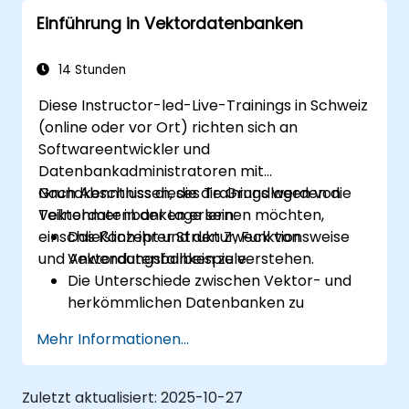
Ähnlichkeitssuchen entwickeln.
Einführung in Vektordatenbanken
Ihr Wissen über Vektordatenbanken in
Machine-Learning-Projekten anwenden.
14 Stunden
Diese Instructor-led-Live-Trainings in Schweiz
(online oder vor Ort) richten sich an
Softwareentwickler und
Datenbankadministratoren mit
Grundkenntnissen, die die Grundlagen von
Nach Abschluss dieses Trainings werden die
Vektordatenbanken erlernen möchten,
Teilnehmer in der Lage sein:
einschließlich ihrer Struktur, Funktionsweise
Das Konzept und den Zweck von
und Anwendungsfallbeispiele.
Vektordatenbanken zu verstehen.
Die Unterschiede zwischen Vektor- und
herkömmlichen Datenbanken zu
erkennen.
Mehr Informationen...
Basics für das Erstellen und Verwalten
von Vektordaten zu lernen.
Einfache Ähnlichkeitssuchen
Zuletzt aktualisiert:
2025-10-27