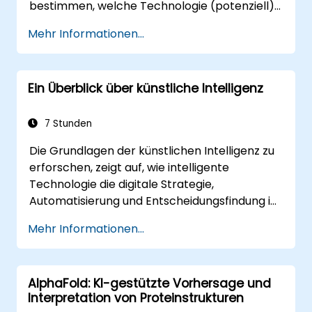
bestimmen, welche Technologie (potenziell)
in verschiedenen Situationen im Auto
Mehr Informationen...
eingesetzt werden kann: von einfacher
Automatisierung und Bilderkennung bis hin zu
autonomen Entscheidungsprozessen.
Ein Überblick über künstliche Intelligenz
7 Stunden
Die Grundlagen der künstlichen Intelligenz zu
erforschen, zeigt auf, wie intelligente
Technologie die digitale Strategie,
Automatisierung und Entscheidungsfindung in
unternehmerischen Abläufen verändert.
Mehr Informationen...
Behandelt Kernkonzepte aus KI-Geschichte,
Problemlösungsrahmenwerken,
Wissensrepräsentation, unsicherer
AlphaFold: KI-gestützte Vorhersage und
Schlussfolgerung und Lernparadigmen sowie
Interpretation von Proteinstrukturen
Kommunikation, Wahrnehmung und