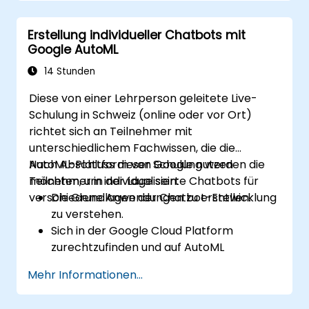
(Klassifikation und Regression), des
unüberwachten Lernens (Clustering und
Erstellung individueller Chatbots mit
Anomalieerkennung) sowie fortschrittlicher
Google AutoML
neuronalen Netzwerkarchitekturen
behandelt. Der Kurs untersucht bewährte
14 Stunden
Methoden für den Umgang mit scikit-learn,
Diese von einer Lehrperson geleitete Live-
Apache Spark MLlib und Jupyter-Notebooks
Schulung in Schweiz (online oder vor Ort)
zur praktischen KI-Entwicklung. Er unterstützt
richtet sich an Teilnehmer mit
Fachkräfte dabei, praktische ML-Modelle zu
unterschiedlichem Fachwissen, die die
implementieren, die Grenzen von
AutoML-Plattform von Google nutzen
Nach Abschluss dieser Schulung werden die
Algorithmen zu bewerten und angewandte
möchten, um individualisierte Chatbots für
Teilnehmer in der Lage sein:
Projekte zur Lösung realer Probleme
verschiedene Anwendungen zu erstellen.
Die Grundlagen der Chatbot-Entwicklung
abzuschließen.
zu verstehen.
Sich in der Google Cloud Platform
zurechtzufinden und auf AutoML
zuzugreifen.
Mehr Informationen...
Daten für das Training von Chatbot-
Modellen vorzubereiten.