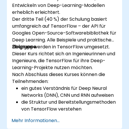
Entwickeln von Deep-Learning-Modellen
erheblich erleichtert.
Der dritte Teil (40 %) der Schulung basiert
umfangreich auf TensorFlow – der API für
Googles Open-Source-Softwarebibliothek für
Deep Learning. Alle Beispiele und praktischen
Übungen werden in TensorFlow umgesetzt.
Zielgruppe
Dieser Kurs richtet sich an Ingenieurinnen und
Ingenieure, die TensorFlow für ihre Deep-
Learning-Projekte nutzen möchten.
Nach Abschluss dieses Kurses können die
Teilnehmenden:
ein gutes Verständnis für Deep Neural
Networks (DNN), CNN und RNN aufweisen
die Struktur und Bereitstellungsmethoden
von TensorFlow verstehen
Installations-, Produktionsumgebungs-
Mehr Informationen...
und Architekturaufgaben sowie