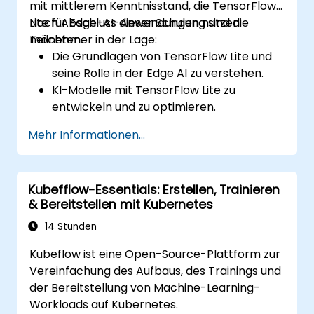
mit mittlerem Kenntnisstand, die TensorFlow
Lite für Edge-AI-Anwendungen nutzen
Nach Abschluss dieser Schulung sind die
möchten.
Teilnehmer in der Lage:
Die Grundlagen von TensorFlow Lite und
seine Rolle in der Edge AI zu verstehen.
KI-Modelle mit TensorFlow Lite zu
entwickeln und zu optimieren.
TensorFlow Lite-Modelle auf
Mehr Informationen...
verschiedenen Edge-Geräten
bereitzustellen.
Werkzeuge und Techniken für die
Kubefflow-Essentials: Erstellen, Trainieren
Modellkonvertierung und Optimierung
& Bereitstellen mit Kubernetes
anzuwenden.
Praktische Edge-AI-Anwendungen mit
14 Stunden
TensorFlow Lite zu implementieren.
Kubeflow ist eine Open-Source-Plattform zur
Vereinfachung des Aufbaus, des Trainings und
der Bereitstellung von Machine-Learning-
Workloads auf Kubernetes.