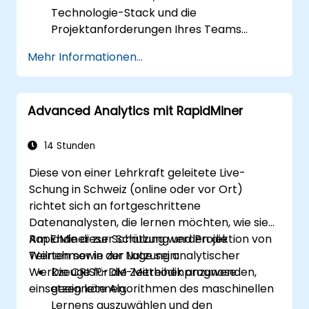
Technologie-Stack und die
Projektanforderungen Ihres Teams
anzupassen.
Mehr Informationen...
Advanced Analytics mit RapidMiner
14 Stunden
Diese von einer Lehrkraft geleitete Live-
Schung in Schweiz (online oder vor Ort)
richtet sich an fortgeschrittene
Datenanalysten, die lernen möchten, wie sie
RapidMiner zur Schätzung und Projektion von
Am Ende dieser Schulung werden die
Werten sowie zur Nutzung analytischer
Teilnehmer in der Lage sein:
Werkzeuge für die Zeitreihenprognose
Die CRISP-DM-Methodik anzuwenden,
einsetzen können.
geeignete Algorithmen des maschinellen
Lernens auszuwählen und den