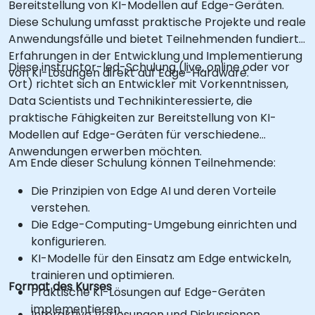
Bereitstellung von KI-Modellen auf Edge-Geräten.
Diese Schulung umfasst praktische Projekte und reale
Anwendungsfälle und bietet Teilnehmenden fundierte
Erfahrungen in der Entwicklung und Implementierung
Diese instructor-led-Schulung (live, online oder vor
von KI-Lösungen direkt auf Edge-Hardware.
Ort) richtet sich an Entwickler mit Vorkenntnissen,
Data Scientists und Technikinteressierte, die
praktische Fähigkeiten zur Bereitstellung von KI-
Modellen auf Edge-Geräten für verschiedene
Anwendungen erwerben möchten.
Am Ende dieser Schulung können Teilnehmende:
Die Prinzipien von Edge AI und deren Vorteile
verstehen.
Die Edge-Computing-Umgebung einrichten und
konfigurieren.
KI-Modelle für den Einsatz am Edge entwickeln,
trainieren und optimieren.
Format des Kurses
Praktische KI-Lösungen auf Edge-Geräten
implementieren.
Interaktive Vorlesungen und Diskussionen.