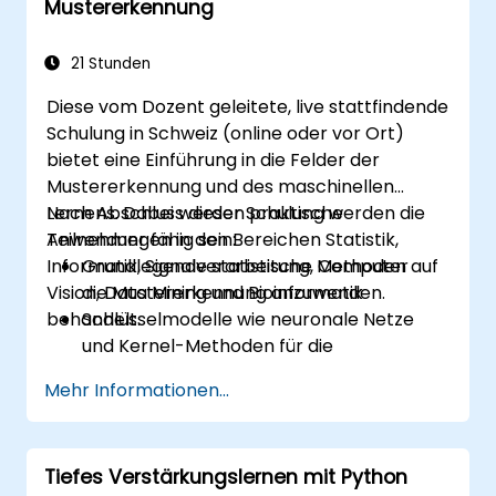
Mustererkennung
Computer-Vision-Modelle für reale
Anwendungen bereitzustellen.
Transfer Learning einzusetzen, um die
21 Stunden
Leistung von CNN-Modellen zu
Diese vom Dozent geleitete, live stattfindende
verbessern.
Schulung in Schweiz (online oder vor Ort)
Die Ergebnisse von
bietet eine Einführung in die Felder der
Bildklassifizierungsmodellen zu
Mustererkennung und des maschinellen
visualisieren und zu interpretieren.
Lernens. Dabei werden praktische
Nach Abschluss dieser Schulung werden die
Anwendungen in den Bereichen Statistik,
Teilnehmer fähig sein:
Informatik, Signalverarbeitung, Computer
Grundlegende statistische Methoden auf
Vision, Data Mining und Bioinformatik
die Mustererkennung anzuwenden.
behandelt.
Schlüsselmodelle wie neuronale Netze
und Kernel-Methoden für die
Datenanalyse zu verwenden.
Mehr Informationen...
Fortschrittliche Techniken zur Lösung
komplexer Probleme zu implementieren.
Die Vorhersagegenauigkeit durch die
Tiefes Verstärkungslernen mit Python
Kombination verschiedener Modelle zu