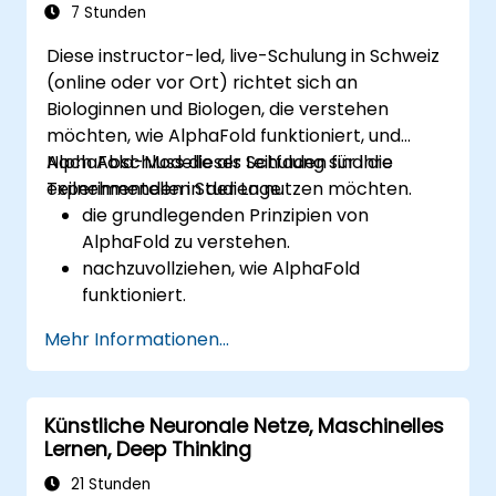
autonomes Handeln. Führt Geschäftsleiter
7 Stunden
und Architekten dabei an, KI-gesteuerte
Diese instructor-led, live-Schulung in Schweiz
Transformationsmöglichkeiten zu bewerten,
(online oder vor Ort) richtet sich an
neue Technologietrends zu analysieren und
Biologinnen und Biologen, die verstehen
praktische intelligente Lösungen zu
möchten, wie AlphaFold funktioniert, und
integrieren, um die unternehmerische Agilität
AlphaFold-Modelle als Leitfaden für ihre
Nach Abschluss dieser Schulung sind die
zu steigern.
experimentellen Studien nutzen möchten.
Teilnehmenden in der Lage:
die grundlegenden Prinzipien von
AlphaFold zu verstehen.
nachzuvollziehen, wie AlphaFold
funktioniert.
AlphaFold-Vorhersagen und -Ergebnisse
Mehr Informationen...
zu interpretieren.
Künstliche Neuronale Netze, Maschinelles
Lernen, Deep Thinking
21 Stunden