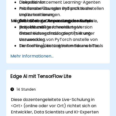
Deep Reinforcement Learning-Agenten
Diskussionen.
mit TensorFlow oder PyTorch zu erstellen
Praxisnahe Übungen und praktische
und zu trainieren.
Implementierungen.
Möglichkeiten zur Anpassung des Kurses
DRL auf reale Anwendungen wie Spiele,
Live-Coding-Demonstrationen und
Robotik und
projektbasierte Anwendungen.
Um eine maßgeschneiderte Version
Entscheidungsfindungsoptimierung
dieses Kurses anzufordern (z. B. unter
anzuwenden.
Verwendung von PyTorch anstelle von
Die Trainingsleistung mit modernen Tools
TensorFlow), kontaktieren Sie uns bitte
zu debuggen, zu visualisieren und zu
zur Vereinbarung.
Mehr Informationen...
optimieren.
Edge AI mit TensorFlow Lite
14 Stunden
Diese dozentengeleitete Live-Schulung in
<Ort> (online oder vor Ort) richtet sich an
Entwickler, Data Scientists und KI-Experten