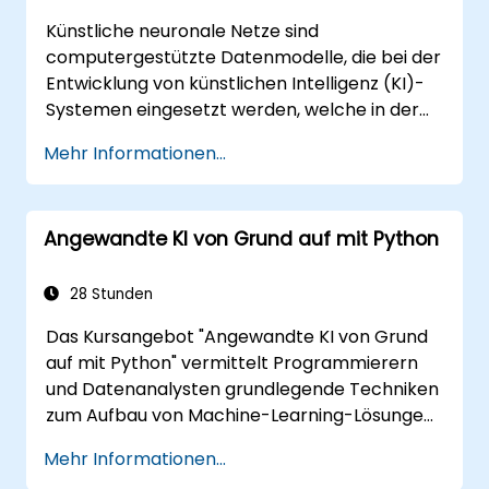
Künstliche neuronale Netze sind
computergestützte Datenmodelle, die bei der
Entwicklung von künstlichen Intelligenz (KI)-
Systemen eingesetzt werden, welche in der
Lage sind, «intelligente» Aufgaben
Mehr Informationen...
auszuführen. Neuronale Netze kommen häufig
in Anwendungen des Maschinellen Lernens
(ML) zum Einsatz, das selbst eine
Angewandte KI von Grund auf mit Python
Implementierungsmöglichkeit der KI darstellt.
Deep Learning ist eine Teilmenge des ML.
28 Stunden
Das Kursangebot "Angewandte KI von Grund
auf mit Python" vermittelt Programmierern
und Datenanalysten grundlegende Techniken
zum Aufbau von Machine-Learning-Lösungen
aus der Mitte heraus mit Python. Es werden
Mehr Informationen...
die Kernprinzipien des überwachten Lernens