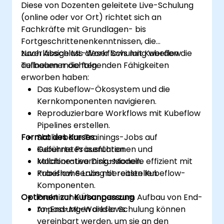
Diese von Dozenten geleitete Live-Schulung
(online oder vor Ort) richtet sich an
Fachkräfte mit Grundlagen- bis
Fortgeschrittenenkenntnissen, die
zuverlässige ML-Workflows mit Kubeflow
Nach Abschluss dieser Schulung werden die
aufbauen möchten.
Teilnehmer die folgenden Fähigkeiten
erworben haben:
Das Kubeflow-Ökosystem und die
Kernkomponenten navigieren.
Reproduzierbare Workflows mit Kubeflow
Pipelines erstellen.
Format des Kurses
Skalierbare Trainings-Jobs auf
Kubernetes ausführen.
Geführte Präsentationen und
Machine-Learning-Modelle effizient mit
kollaborative Diskussionen.
Kubeflow Serving bereitstellen.
Praxisnahe Labs mit realen Kubeflow-
Komponenten.
Optionen zur Kursanpassung
Praktische Übungen zum Aufbau von End-
to-End-ML-Workflows.
Anpassungen dieser Schulung können
vereinbart werden, um sie an den