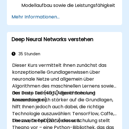
Modellaufbau sowie die Leistungsfähigkeit
zu verbessern.
Mehr Informationen...
RapidMiner zur Schätzung und Projektion
von Werten einzusetzen und analytische
Werkzeuge für die Zeitreihenprognose zu
Deep Neural Networks verstehen
nutzen.
35 Stunden
Dieser Kurs vermittelt Ihnen zunächst das
konzeptionelle Grundlagenwissen über
neuronale Netze und allgemein über
Algorithmen des maschinellen Lernens sowie
des Deep Learning (Algorithmen und
Der erste Teil (40 %) dieser Schulung
Anwendungen).
konzentriert sich stärker auf die Grundlagen,
hilft Ihnen jedoch auch dabei, die richtige
Technologie auszuwählen: TensorFlow, Caffe,
Theano, DeepDrive, Keras usw.
Der zweite Teil (20 %) dieser Schulung stellt
Theano vor – eine Python-Bibliothek, das das