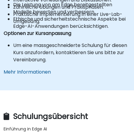
Die Leistung von am Edge bereitgestellten
Zahlreiche Übungen und Praxisphasen.
Modelle bewerten und verbessern.
Praktische Implementierung in einer Live-Lab-
Ethische und sicherheitstechnische Aspekte bei
Umgebung.
Edge-AI-Anwendungen berücksichtigen.
Optionen zur Kursanpassung
Um eine massgeschneiderte Schulung für diesen
Kurs anzufordern, kontaktieren Sie uns bitte zur
Vereinbarung.
Mehr Informationen
Schulungsübersicht
Einführung in Edge AI