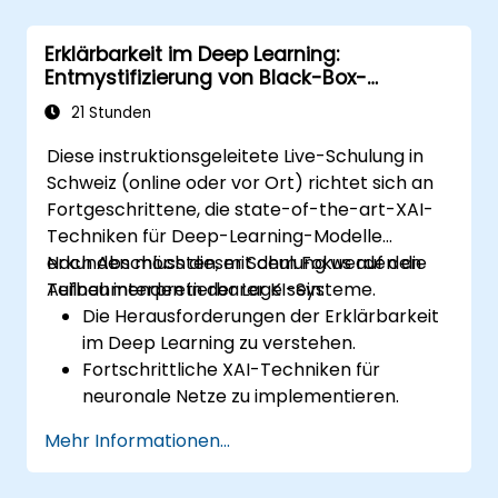
Konfigurationen durchführen
Codequalität beurteilen, Debugging
Erklärbarkeit im Deep Learning:
betreiben und Monitoring durchführen
Entmystifizierung von Black-Box-
fortgeschrittene produktionsnahe
Modellen
Aufgaben wie das Trainieren von
21 Stunden
Modellen, das Erstellen von Graphen und
Diese instruktionsgeleitete Live-Schulung in
Logging umsetzen
Schweiz (online oder vor Ort) richtet sich an
Fortgeschrittene, die state-of-the-art-XAI-
Techniken für Deep-Learning-Modelle
erkunden möchten, mit dem Fokus auf den
Nach Abschluss dieser Schulung werden die
Aufbau interpretierbarer KI-Systeme.
Teilnehmenden in der Lage sein:
Die Herausforderungen der Erklärbarkeit
im Deep Learning zu verstehen.
Fortschrittliche XAI-Techniken für
neuronale Netze zu implementieren.
Entscheidungen von Deep-Learning-
Mehr Informationen...
Modellen zu interpretieren.
Die Abwägung zwischen Leistung und