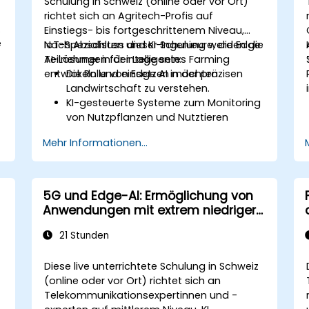
Schulung in Schweiz (online oder vor Ort)
richtet sich an Agritech-Profis auf
Einstiegs- bis fortgeschrittenem Niveau,
e
IoT-Spezialisten und KI-Ingenieure, die Edge
Nach Abschluss dieser Schulung werden die
AI-Lösungen für intelligentes Farming
Teilnehmer in der Lage sein:
entwickeln und einsetzen möchten.
Die Rolle von Edge AI in der präzisen
Landwirtschaft zu verstehen.
KI-gesteuerte Systeme zum Monitoring
von Nutzpflanzen und Nutztieren
umzusetzen.
Mehr Informationen...
Automatisierte Bewässerungs- und
e
Umwelt-Monitoring-Lösungen zu
entwickeln.
e
Die landwirtschaftliche Effizienz durch
5G und Edge-AI: Ermöglichung von
Echtzeit-Analysen mit Edge AI zu
Anwendungen mit extrem niedriger
optimieren.
Latenz
21 Stunden
Diese live unterrichtete Schulung in Schweiz
(online oder vor Ort) richtet sich an
Telekommunikationsexpertinnen und -