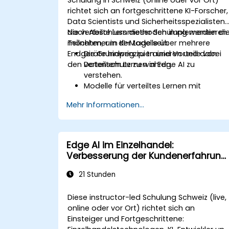
richtet sich an fortgeschrittene KI-Forscher,
Data Scientists und Sicherheitsspezialisten,
die verteilte Lernmethoden implementieren
Nach Abschluss dieser Schulung werden di
möchten, um KI-Modelle über mehrere
Teilnehmer in der Lage sein:
Endgeräte hinweg zu trainieren und dabei
Die Grundprinzipien und Vorteile von
den Datenschutz zu wahren.
verteiltem Lernen in Edge AI zu
verstehen.
Modelle für verteiltes Lernen mit
TensorFlow Federated und PyTorch zu
Mehr Informationen...
implementieren.
Das KI-Training über verteilte Endgerät
zu optimieren.
Datenschutz- und Sicherheitsproblem
Edge AI im Einzelhandel:
im Rahmen des verteilten Lernens zu
Verbesserung der Kundenerfahrung
adressieren.
und der Betriebsabläufe
Systeme für verteiltes Lernen in realen
21 Stunden
Anwendungen bereitzustellen und zu
überwachen.
Diese instructor-led Schulung Schweiz (live,
online oder vor Ort) richtet sich an
Einsteiger und Fortgeschrittene: