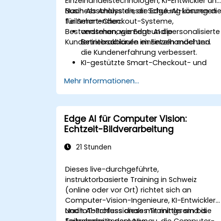
Einzelhandelstechnologen, KI-Entwickler un
Business Analysten, die Edge-AI-Lösungen
Nach Abschluss dieser Schulung können di
für Smart-Checkout-Systeme,
Teilnehmenden:
Bestandsmanagement und personalisierte
verstehen, wie Edge AI die
Kundeninteraktionen einsetzen möchten.
Betriebsabläufe im Einzelhandel und
die Kundenerfahrung verbessert.
KI-gestützte Smart-Checkout- und
kassiererlose Zahlungssysteme
Mehr Informationen...
implementieren.
das Bestandsmanagement durch
Echtzeit-Verfolgung und Analyse
optimieren.
Edge AI für Computer Vision:
Computervision und KI für
Echtzeit-Bildverarbeitung
personalisierte Einkaufserlebnisse im
Laden nutzen.
21 Stunden
Dieses live-durchgeführte,
instruktorbasierte Training in Schweiz
(online oder vor Ort) richtet sich an
Computer-Vision-Ingenieure, KI-Entwickler
und IoT-Professionals mit mittlerem bis
Nach Abschluss dieses Trainings sind die
fortgeschrittenem Niveau, die Computer-
Teilnehmer in der Lage: