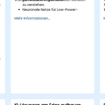
e
zu verstehen.
Neuronale Netze für Low-Power-
Inferenz zu optimieren.
Mehr Informationen...
Quantisierung, Pruning und
Modellkompressionstechniken
anzuwenden.
KI-Modelle auf Edge-Hardware mit
minimalem Stromverbrauch
bereitzustellen.
e