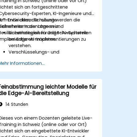
Training in Schweiz (online oder vor Ort)
richtet sich an fortgeschrittene
Cybersecurity-Experten, KI-Ingenieure und
IoT-Entwickler, die robuste
Am Ende dieser Schulung werden die
Sicherheitsmassnahmen und
Teilnehmer in der Lage sein:
Resilienzstrategien für Edge-AI-Systeme
Sicherheitsrisiken und Schwachstellen
implementieren möchten.
bei Edge-AI-Implementierungen zu
verstehen.
Verschlüsselungs- und
Authentifizierungstechniken zum Schutz
Mehr Informationen...
der Daten einzusetzen.
Widerstandsfähige Edge-AI-
Architekturen zu entwerfen, die
Cyberbedrohungen standhalten
Feinabstimmung leichter Modelle für
können.
die Edge-AI-Bereitstellung
Sichere Strategien für die KI-
Modellbereitstellung in Edge-
14 Stunden
Umgebungen anzuwenden.
Dieses von einem Dozenten geleitete Live-
Training in Schweiz (online oder vor Ort)
richtet sich an eingebettete KI-Entwickler