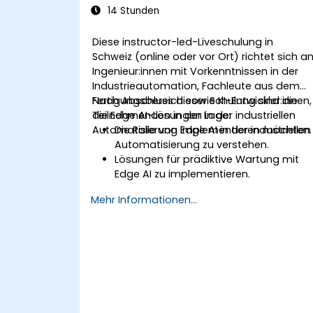
Pruning und weitere
14 Stunden
Optimierungstechniken
implementieren, um die Modellleistung
Diese instructor-led-Liveschulung in
zu verbessern.
Schweiz (online oder vor Ort) richtet sich a
Optimierte KI-Modelle auf
Ingenieur:innen mit Vorkenntnissen in der
verschiedenen Edge-Geräten
Industrieautomation, Fachleute aus dem
bereitstellen.
Fertigungsbereich sowie KI-Entwickler:innen,
Nach Abschluss dieser Schulung sind die
die Edge AI-Lösungen in der industriellen
Teilnehmenden in der Lage:
Automatisierung implementieren möchten.
Die Rolle von Edge AI in der industriellen
Automatisierung zu verstehen.
Lösungen für prädiktive Wartung mit
Edge AI zu implementieren.
KI-Techniken zur Qualitätskontrolle in
Mehr Informationen...
Fertigungsprozessen anzuwenden.
Industrielle Prozesse durch Edge AI zu
optimieren.
Edge AI-Lösungen in industriellen
Umgebungen bereitzustellen und zu
verwalten.