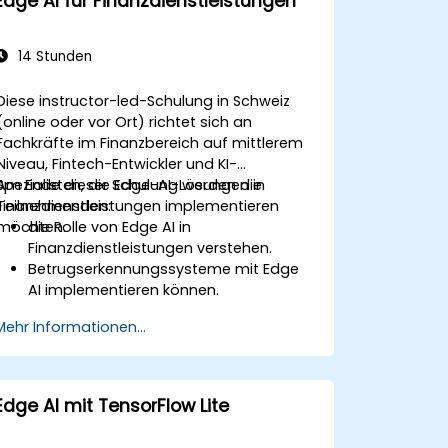
Edge AI für Finanzdienstleistungen
14 Stunden
Diese instructor-led-Schulung in Schweiz
(online oder vor Ort) richtet sich an
Fachkräfte im Finanzbereich auf mittlerem
Niveau, Fintech-Entwickler und KI-
Spezialisten, die Edge-AI-Lösungen in
Am Ende dieser Schulung werden die
Finanzdienstleistungen implementieren
Teilnehmenden:
möchten.
die Rolle von Edge AI in
Finanzdienstleistungen verstehen.
Betrugserkennungssysteme mit Edge
AI implementieren können.
den Kundenservice durch KI-gestützte
Mehr Informationen...
Lösungen verbessern können.
Edge AI für das Risikomanagement und
die Entscheidungsfindung anwenden
können.
Edge AI mit TensorFlow Lite
Edge-AI-Lösungen in
Finanzumgebungen bereitstellen und