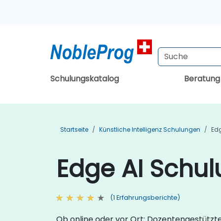
Schulungskatalog
Beratun
Startseite
Künstliche Intelligenz Schulungen
Ed
Edge AI Schul
(1 Erfahrungsberichte)
Ob online oder vor Ort: Dozentengestützte