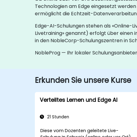
Technologien am Edge eingesetzt werden k
ermöglicht die Echtzeit-Datenverarbeitun
Edge-AI-Schulungen stehen als «Online-Liv
Livetraining» genannt) erfolgt über einen 
in den NobleCorp-Schulungszentren in Sc
NobleProg — Ihr lokaler Schulungsanbiete
Erkunden Sie unsere Kurse
Verteiltes Lernen und Edge AI
21 Stunden
Diese vom Dozenten geleitete Live-
Schulung in Schweiz (online oder vor Ort)