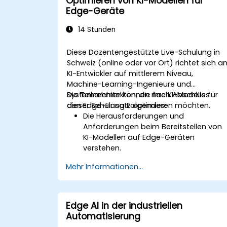
Optimieren von KI-Modellen für
Edge-Geräte
14 Stunden
Diese Dozentengestützte Live-Schulung in
Schweiz (online oder vor Ort) richtet sich a
KI-Entwickler auf mittlerem Niveau,
Machine-Learning-Ingenieure und
Systemarchitekten, die ihre KI-Modelle für
Die Teilnehmer können nach Abschluss
den Edge-Einsatz optimieren möchten.
dieser Schulung Folgendes:
Die Herausforderungen und
Anforderungen beim Bereitstellen von
KI-Modellen auf Edge-Geräten
verstehen.
Techniken zur Modellkompression
Mehr Informationen...
anwenden, um die Grösse und
Komplexität von KI-Modellen zu
reduzieren.
Quasiungsverfahren nutzen, um die
Edge AI in der industriellen
Effizienz der Modelle auf Edge-
Automatisierung
Hardware zu steigern.