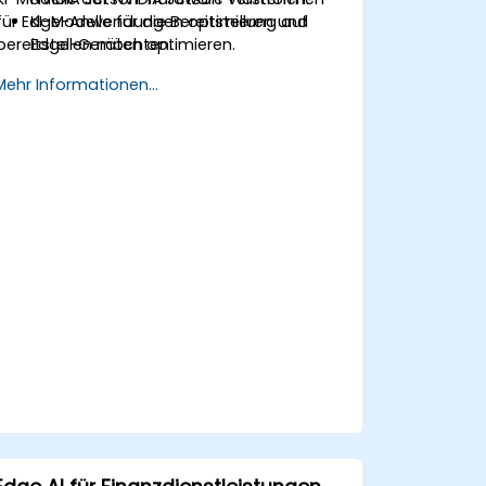
für Edge-Anwendungen optimieren und
KI-Modelle für die Bereitstellung auf
bereitstellen möchten.
Edge-Geräten optimieren.
TensorRT zur Beschleunigung des
Mehr Informationen...
Deep-Learning-Inferenzbetriebs
nutzen.
KI-Modelle mit JetPack SDK und ONNX
Runtime bereitstellen.