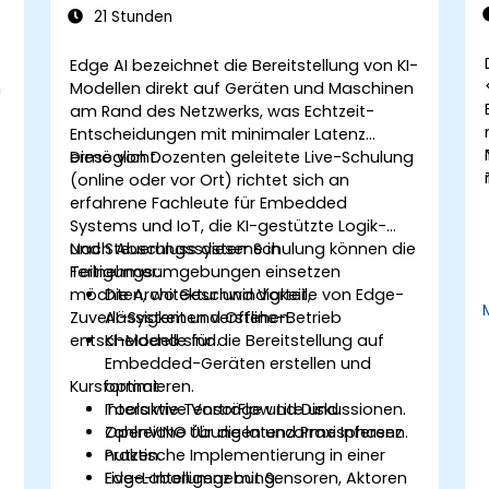
Ethische und sicherheitstechnische
21 Stunden
Aspekte bei Edge-AI-Anwendungen
berücksichtigen.
Edge AI bezeichnet die Bereitstellung von KI-
n
Modellen direkt auf Geräten und Maschinen
am Rand des Netzwerks, was Echtzeit-
Entscheidungen mit minimaler Latenz
ermöglicht.
Diese von Dozenten geleitete Live-Schulung
(online oder vor Ort) richtet sich an
erfahrene Fachleute für Embedded
Systems und IoT, die KI-gestützte Logik-
und Steuerungssysteme in
Nach Abschluss dieser Schulung können die
Fertigungsumgebungen einsetzen
Teilnehmer:
möchten, wo Geschwindigkeit,
Die Architektur und Vorteile von Edge-
Zuverlässigkeit und Offline-Betrieb
AI-Systemen verstehen.
entscheidend sind.
KI-Modelle für die Bereitstellung auf
Embedded-Geräten erstellen und
Kursformat
optimieren.
Tools wie TensorFlow Lite und
Interaktive Vorträge und Diskussionen.
OpenVINO für die latenzarme Inferenz
Zahlreiche Übungen und Praxisphasen.
nutzen.
Praktische Implementierung in einer
Edge-Intelligenz mit Sensoren, Aktoren
Live-Laborumgebung.