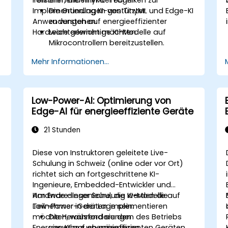
Implementierung KI-gestützter
Die Grundlagen von TinyML und Edge-KI
Anwendungen auf energieeffizienter
zu verstehen.
Hardware erlernen möchten.
Leichtgewichtige KI-Modelle auf
Mikrocontrollern bereitzustellen.
d
KI-Inferenz für einen geringen
Mehr Informationen...
Stromverbrauch zu optimieren.
TinyML in praxisnahe IoT-Anwendungen
zu integrieren.
Low-Power-AI: Optimierung von
Edge-AI für energieeffiziente Geräte
i
21 Stunden
Diese von Instruktoren geleitete Live-
Schulung in Schweiz (online oder vor Ort)
richtet sich an fortgeschrittene KI-
Ingenieure, Embedded-Entwickler und
Hardware-Ingenieure, die KI-Modelle auf
Am Ende dieser Schulung werden die
Low-Power-Geräten implementieren
Teilnehmer in der Lage sein:
möchten, während sie den
Die Herausforderungen des Betriebs
Energieverbrauch minimieren.
von KI auf energieeffizienten Geräten