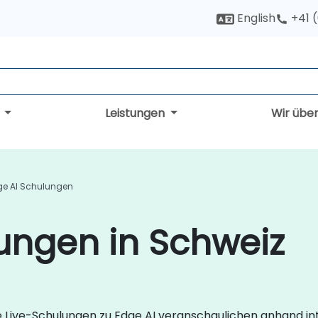
English
+41 
g
Leistungen
Wir übe
ge AI Schulungen
ungen in Schweiz
 Live-Schulungen zu Edge AI veranschaulichen anhand int