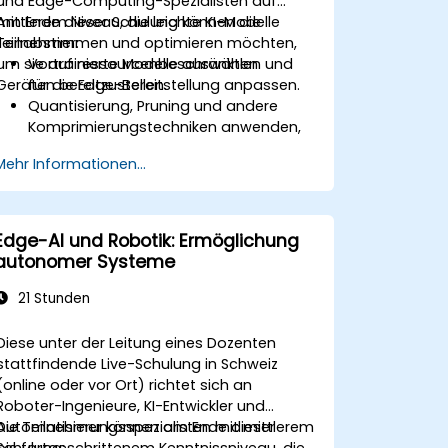
und Edge-Computing-Spezialisten auf
mittlerem Niveau, die leichte KI-Modelle
Am Ende dieser Schulung können die
feinabstimmen und optimieren möchten,
Teilnehmer:
um sie auf ressourcenbeschränkten
Vortrainierte Modelle auswählen und
Geräten bereitzustellen.
für die Edge-Bereitstellung anpassen.
Quantisierung, Pruning und andere
Komprimierungstechniken anwenden,
um Modellgrösse und Latenz zu
Mehr Informationen...
reduzieren.
Modelle mittels Transfer Learning für
aufgaben-spezifische Leistungen
feinabstimmen.
Edge-AI und Robotik: Ermöglichung
optimierte Modelle auf realer Edge-
autonomer Systeme
Hardware bereitstellen.
21 Stunden
Diese unter der Leitung eines Dozenten
stattfindende Live-Schulung in Schweiz
(online oder vor Ort) richtet sich an
Roboter-Ingenieure, KI-Entwickler und
Automatisierungsspezialisten mit mittlerem
Die Teilnehmer können am Ende dieser
bis fortgeschrittenem Kenntnissniveau, die
Schulung: