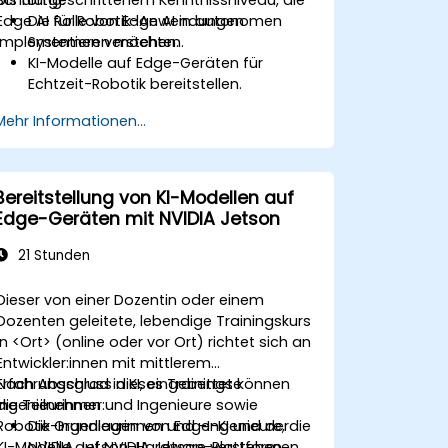
Edge AI für Robotik-Anwendungen
Die Rolle von Edge AI in autonomen
implementieren möchten.
Systemen verstehen.
KI-Modelle auf Edge-Geräten für
Echtzeit-Robotik bereitstellen.
Die KI-Leistung für Entscheidungen mit
Mehr Informationen...
niedriger Latenz optimieren.
Computer Vision und Sensor Fusion zur
robotischen Autonomie integrieren.
Bereitstellung von KI-Modellen auf
Edge-Geräten mit NVIDIA Jetson
21 Stunden
Dieser von einer Dozentin oder einem
Dozenten geleitete, lebendige Trainingskurs
in <Ort> (online oder vor Ort) richtet sich an
Entwickler:innen mit mittlerem
Erfahrungsgrad in KI, eingebettete
Nach Abschluss dieses Trainings können
Ingenieurinnen und Ingenieure sowie
die Teilnehmer:
Robotik-Ingenieurinnen und -Ingenieure, die
Die Grundlagen von Edge-KI und der
KI-Modelle auf NVIDIA Jetson-Plattformen
NVIDIA Jetson-Hardware verstehen.