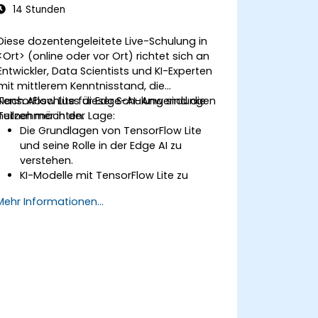
verwalten können.
14 Stunden
Diese dozentengeleitete Live-Schulung in
<Ort> (online oder vor Ort) richtet sich an
Entwickler, Data Scientists und KI-Experten
mit mittlerem Kenntnisstand, die
TensorFlow Lite für Edge-AI-Anwendungen
Nach Abschluss dieser Schulung sind die
nutzen möchten.
Teilnehmer in der Lage:
Die Grundlagen von TensorFlow Lite
und seine Rolle in der Edge AI zu
verstehen.
KI-Modelle mit TensorFlow Lite zu
entwickeln und zu optimieren.
Mehr Informationen...
TensorFlow Lite-Modelle auf
verschiedenen Edge-Geräten
bereitzustellen.
Werkzeuge und Techniken für die
Modellkonvertierung und Optimierung
anzuwenden.
Praktische Edge-AI-Anwendungen mit
TensorFlow Lite zu implementieren.