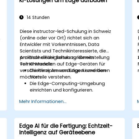
KI-Lösungen am Edge aufbauen
14 Stunden
Diese instructor-led-Schulung in Schweiz
(online oder vor Ort) richtet sich an
n
Entwickler mit Vorkenntnissen, Data
Scientists und Technikinteressierte, die
praktische Fähigkeiten zur Bereitstellung
Am Ende dieser Schulung können
von KI-Modellen auf Edge-Geräten für
Teilnehmende:
verschiedene Anwendungen erwerben
Die Prinzipien von Edge AI und deren
möchten.
Vorteile verstehen.
Die Edge-Computing-Umgebung
einrichten und konfigurieren.
KI-Modelle für den Einsatz am Edge
Mehr Informationen...
entwickeln, trainieren und optimieren.
Praktische KI-Lösungen auf Edge-
Geräten implementieren.
Die Leistung von am Edge
Edge AI für die Fertigung: Echtzeit-
bereitgestellten Modelle bewerten und
Intelligenz auf Geräteebene
verbessern.