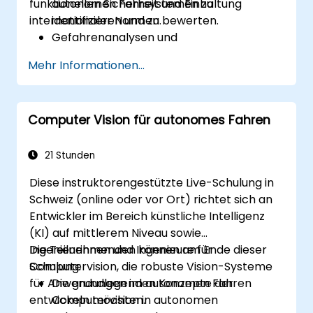
funktionellen Sicherheit und Einhaltung
autonomen Fahrsystemen zu
internationaler Normen.
identifizieren und zu bewerten.
Gefahrenanalysen und
Risikobewertungen unter Anwendung
Mehr Informationen...
branchenüblicher Standards
durchzuführen.
Methoden zur Validierung und Verifikation
Computer Vision für autonomes Fahren
der Sicherheit von AV-Systemen
umzusetzen.
Funktionssicherheitsstandards wie ISO
21 Stunden
26262 und SOTIF anzuwenden.
Diese instruktorengestützte Live-Schulung in
Strategien zur Risikominderung bei
Schweiz (online oder vor Ort) richtet sich an
sicherheitsrelevanten Herausforderungen
Entwickler im Bereich künstliche Intelligenz
autonomer Fahrzeuge zu entwickeln.
(KI) auf mittlerem Niveau sowie
Ingenieurinnen und Ingenieure für
Die Teilnehmenden können am Ende dieser
Computervision, die robuste Vision-Systeme
Schulung:
für Anwendungen im autonomen Fahren
Die grundlegenden Konzepte der
entwickeln möchten.
Computervision in autonomen