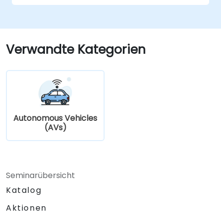
Simulationen für vernetzte
Fahrzeugumgebungen entwickeln.
Herausforderungen bezüglich
Cybersicherheit und Datenschutz in V2X-
Verwandte Kategorien
Netzen adressieren.
Autonomous Vehicles
(AVs)
Seminarübersicht
Katalog
Aktionen