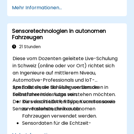
Daten von LiDAR, Kameras und RADAR zur
Mehr Informationen...
Verbesserung der Wahrnehmung
integrieren.
die Leistungsfähigkeit des Fusionsystems
Sensoretechnologien in autonomen
unter verschiedenen Bedingungen
Fahrzeugen
analysieren und bewerten.
praktische Lösungen zur Reduzierung von
21 Stunden
Sensorsignalstörungen und zur
Diese vom Dozenten geleitete Live-Schulung
Datenausrichtung entwickeln.
in Schweiz (online oder vor Ort) richtet sich
an Ingenieure auf mittlerem Niveau,
Automotive-Professionals und IoT-
Spezialisten, die die Rolle von Sensoren in
Am Ende dieser Schulung werden die
selbstfahrenden Autos verstehen möchten.
Teilnehmer in der Lage sein:
Der Kurs deckt LiDAR, Radar, Kameras sowie
Die verschiedenen Typen von Sensoren
Sensor-Fusionstechniken ab.
zu verstehen, die in autonomen
Fahrzeugen verwendet werden.
Sensordaten für die Echtzeit-
Wahrnehmung und Entscheidungsfindung