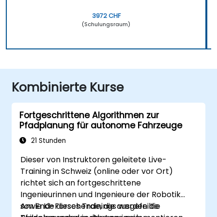
3972 CHF
(Schulungsraum)
Kombinierte Kurse
Fortgeschrittene Algorithmen zur
Pfadplanung für autonome Fahrzeuge
21 Stunden
Dieser von Instruktoren geleitete Live-
Training in Schweiz (online oder vor Ort)
richtet sich an fortgeschrittene
Ingenieurinnen und Ingenieure der Robotik
sowie KI-Forschende, die ausgefeilte
Am Ende dieses Trainings werden die