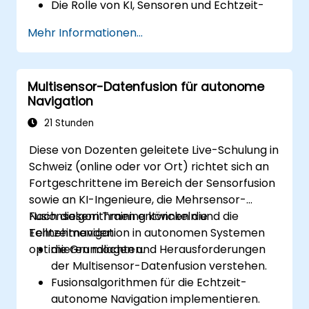
Die Rolle von KI, Sensoren und Echtzeit-
Datenverarbeitung in selbstfahrenden
Mehr Informationen...
Systemen zu erkunden.
Verschiedene Stufen der
Fahrzeugautonomie und deren reale
Multisensor-Datenfusion für autonome
Anwendungen zu analysieren.
Navigation
Die ethischen, rechtlichen und
regulatorischen Aspekte autonomer
21 Stunden
Mobilität zu untersuchen.
Diese von Dozenten geleitete Live-Schulung in
Praktische Erfahrungen mit Simulationen
Schweiz (online oder vor Ort) richtet sich an
autonomer Fahrzeuge zu sammeln.
Fortgeschrittene im Bereich der Sensorfusion
sowie an KI-Ingenieure, die Mehrsensor-
Fusionsalgorithmen entwickeln und die
Nach diesem Training können die
Echtzeitnavigation in autonomen Systemen
Teilnehmenden:
optimieren möchten.
die Grundlagen und Herausforderungen
der Multisensor-Datenfusion verstehen.
Fusionsalgorithmen für die Echtzeit-
autonome Navigation implementieren.