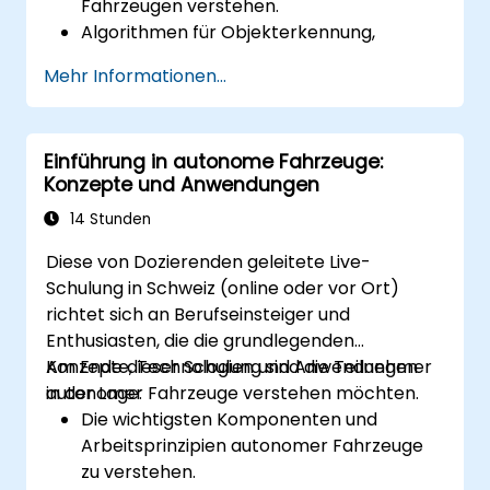
Fahrzeugen verstehen.
Algorithmen für Objekterkennung,
Spurerkennung und semantische
Mehr Informationen...
Segmentierung implementieren.
Vision-Systeme mit anderen
Subsystemen autonomer Fahrzeuge
Einführung in autonome Fahrzeuge:
integrieren.
Konzepte und Anwendungen
Deep-Learning-Techniken für
fortschrittliche Wahrnehmungsaufgaben
14 Stunden
anwenden.
Diese von Dozierenden geleitete Live-
Die Leistung von Computervision-
Schulung in Schweiz (online oder vor Ort)
Modellen in realen Szenarien evaluieren.
richtet sich an Berufseinsteiger und
Enthusiasten, die die grundlegenden
Konzepte, Technologien und Anwendungen
Am Ende dieser Schulung sind die Teilnehmer
autonomer Fahrzeuge verstehen möchten.
in der Lage:
Die wichtigsten Komponenten und
Arbeitsprinzipien autonomer Fahrzeuge
zu verstehen.