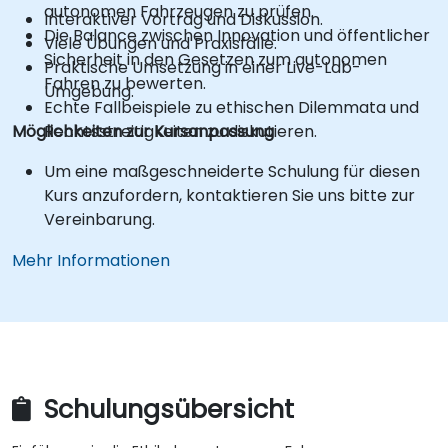
autonomen Fahrzeugen zu prüfen.
Interaktiver Vortrag und Diskussion.
Die Balance zwischen Innovation und öffentlicher
Viele Übungen und Praxisfälle.
Sicherheit in den Gesetzen zum autonomen
Praktische Umsetzung in einer Live-Lab-
Fahren zu bewerten.
Umgebung.
Echte Fallbeispiele zu ethischen Dilemmata und
Möglichkeiten zur Kursanpassung
Rechtsstreitigkeiten zu diskutieren.
Um eine maßgeschneiderte Schulung für diesen
Kurs anzufordern, kontaktieren Sie uns bitte zur
Vereinbarung.
Mehr Informationen
Schulungsübersicht