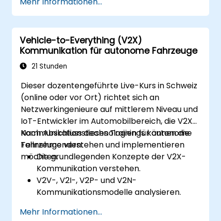
Mehr Informationen...
im Fahrzeug zu analysieren.
Sensor-Fusionstechniken zu
implementieren, um die Genauigkeit und
Vehicle-to-Everything (V2X)
Sicherheit des Fahrzeugs zu verbessern.
Kommunikation für autonome Fahrzeuge
Die Platzierung und Kalibrierung der
Sensoren zu optimieren, um die Leistung
21 Stunden
autonomer Fahrfunktionen zu steigern.
Dieser dozentengeführte Live-Kurs in Schweiz
(online oder vor Ort) richtet sich an
Netzwerkingenieure auf mittlerem Niveau und
IoT-Entwickler im Automobilbereich, die V2X-
Kommunikationstechnologien für autonome
Nach Abschluss dieses Trainings können die
Fahrzeuge verstehen und implementieren
Teilnehmenden:
möchten.
Die grundlegenden Konzepte der V2X-
Kommunikation verstehen.
V2V-, V2I-, V2P- und V2N-
Kommunikationsmodelle analysieren.
V2X-Protokolle wie DSRC und C-V2X
Mehr Informationen...
implementieren.