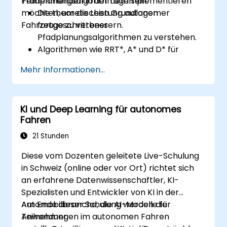
Pfadplanungsalgorithmen implementieren
Teilnehmenden in der Lage sein:
möchten, um die Leistung autonomer
Die theoretischen Grundlagen
Fahrzeuge zu verbessern.
fortgeschrittener
Pfadplanungsalgorithmen zu verstehen.
Algorithmen wie RRT*, A* und D* für
Echtzeitnavigation zu implementieren.
Mehr Informationen...
Pfadplanung für Hindernisvermeidung und
dynamische Umgebungen zu optimieren.
Pfadplanungsalgorithmen mit
KI und Deep Learning für autonomes
Sensordaten zu integrieren, um die
Fahren
Genauigkeit zu erhöhen.
Die Leistung verschiedener Algorithmen in
21 Stunden
praktischen Szenarien zu bewerten.
Diese vom Dozenten geleitete Live-Schulung
in Schweiz (online oder vor Ort) richtet sich
an erfahrene Datenwissenschaftler, KI-
Spezialisten und Entwickler von KI in der
Automobilbranche, die AI-Modelle für
Am Ende dieser Schulung werden die
Anwendungen im autonomen Fahren
Teilnehmer: