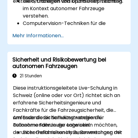
erstellen, trainieren und optimieren möchten.
die Grundlagen von KI und Deep Learning
im Kontext autonomer Fahrzeuge
verstehen.
Computervision-Techniken für die
Echtzeit-Objekterkennung und
Mehr Informationen...
Fahrbahnerkennung implementieren.
Reinforcement Learning für
Entscheidungsprozesse in fahrerlosen
Sicherheit und Risikobewertung bei
Systemen nutzen.
autonomen Fahrzeugen
Sensor-Fusion-Techniken integrieren, um
die Wahrnehmung und Navigation zu
21 Stunden
verbessern.
Diese instruktionsgeleitete Live-Schulung in
Deep-Learning-Modelle aufbauen, um
Schweiz (online oder vor Ort) richtet sich an
Fahrszenarien vorherzusagen und zu
erfahrene Sicherheitsingenieure und
analysieren.
Fachkräfte für die Fahrzeugsicherheit, die
umfassende Sicherheitsstrategien für
Am Ende dieser Schulung werden die
autonome Fahrzeuge entwickeln möchten,
Teilnehmenden in der Lage sein:
darunter Gefahrenanalyse, Bewertungen der
Sicherheitsrisiken im Zusammenhang mit