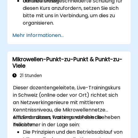
durchzuführen.
Um eine Massgeschneiderte Schulung für
diesen Kurs anzufordern, setzen Sie sich
bitte mit uns in Verbindung, um dies zu
organisieren.
Mehr Informationen...
Mikrowellen-Punkt-zu-Punkt & Punkt-zu-
Viele
21 Stunden
Dieser dozentengeleitete, Live-Trainingskurs
in Schweiz (online oder vor Ort) richtet sich
an Netzwerkingenieure mit mittlerem
Kenntnissniveau, die Mikrowellennetze
effizient nutzen, warten und Fehler beheben
Am Ende dieses Trainings werden die
möchten.
Teilnehmer in der Lage sein:
Die Prinzipien und den Betriebsablauf von