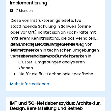
implementierung
7 Stunden
Diese von Instruktoren geleitete, live
stattfindende Schulung in Schweiz (online
oder vor Ort) richtet sich an Fachkräfte mit
mittlerem Kenntnisstand, die das Verhalten,
den Umfang und die Implementierung von
Am Ende dieser Schulung werden die
5G-Netzwerken in technischen Umgebungen
Teilnehmer:
verstehen und bewerten möchten.
Das Verhalten von 5G-Netzwerken in
Cluster-Umgebungen analysieren
können.
Die für die 5G-Technologie spezifische
RF-Umgebung verstehen.
Mehr Informationen...
Praxisnahe Beispiele der 5G-
Implementierung aus anderen Ländern
bewerten.
IMT und 5G-Netzlebenszyklus: Architektur,
Die Abdeckungsmöglichkeiten und
Design, Bereitstellung und Betrieb
Einschränkungen von 5G beurteilen.