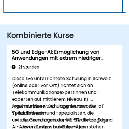
Kombinierte Kurse
5G und Edge-AI: Ermöglichung von
Anwendungen mit extrem niedriger
Latenz
21 Stunden
Diese live unterrichtete Schulung in Schweiz
(online oder vor Ort) richtet sich an
Telekommunikationsexpertinnen und -
experten auf mittlerem Niveau, KI-
Ingenieurinnen und -ingenieure sowie IoT-
Am Ende dieser Schulung werden die
Spezialistinnen und -spezialisten, die
Teilnehmenden:
untersuchen möchten, wie 5G-Netze Edge-
die Grundlagen der 5G-Technologie und
AI-Anwendungen beschleunigen.
deren Einfluss auf Edge-AI verstehen.