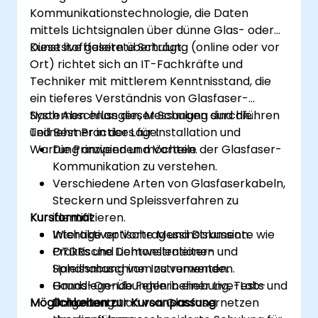
Kommunikationstechnologie, die Daten
mittels Lichtsignalen über dünne Glas- oder
Kunststofffasern überträgt.
Diese live geleitete Schulung (online oder vor
Ort) richtet sich an IT-Fachkräfte und
Techniker mit mittlerem Kenntnisstand, die
ein tieferes Verständnis von Glasfaser-
Systemen erlangen, Messungen durchführen
Nach Abschluss dieser Schulung sind die
und Best Practices für Installation und
Teilnehmer in der Lage:
Wartung anwenden möchten.
Die Prinzipien und Vorteile der Glasfaser-
Kommunikation zu verstehen.
Verschiedene Arten von Glasfaserkabeln,
Steckern und Spleissverfahren zu
Kursformat
identifizieren.
Wichtige optische Messinstrumente wie
Interaktiver Vortrag und Diskussion.
OTDRs und Lichtwellenleiter-
Praktische Demonstrationen und
Spleissmaschinen zu verwenden.
Handhabung von Instrumenten.
Grundlegende Fehlerbehebung, Tests und
Hands-On-Übungen in einer Live-Lab-
Möglichkeiten zur Kursanpassung
Dokumentation von Glasfasernetzen
Umgebung.