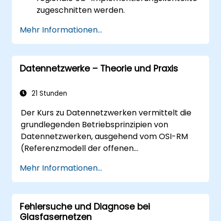
zugeschnitten werden.
Mehr Informationen...
Datennetzwerke – Theorie und Praxis
21 Stunden
Der Kurs zu Datennetzwerken vermittelt die
grundlegenden Betriebsprinzipien von
Datennetzwerken, ausgehend vom OSI-RM
(Referenzmodell der offenen
Systemverbindungen), LANs, WANs, TCP/IP
Mehr Informationen...
sowie grundlegender Netzwerksicherheit und
Netzwerkapplikationen. Das Kursangebot
ermöglicht den Teilnehmenden einen
Fehlersuche und Diagnose bei
allgemeinen Überblick über die Architektur,
Glasfasernetzen
Hardwarekomponenten,