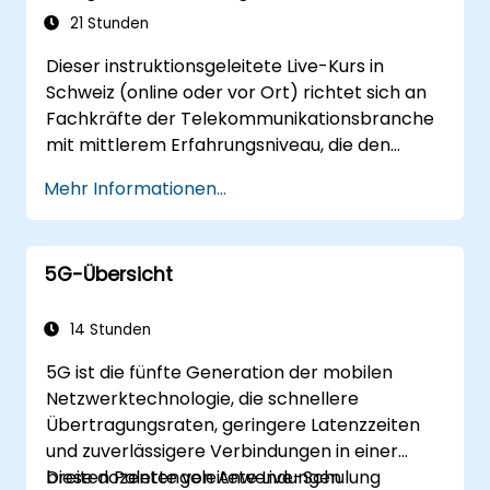
Technische Parameter zur Bewertung der
21 Stunden
5G-Netzwerkqualität interpretieren und
Dieser instruktionsgeleitete Live-Kurs in
analysieren können.
Schweiz (online oder vor Ort) richtet sich an
Fachkräfte der Telekommunikationsbranche
mit mittlerem Erfahrungsniveau, die den
vollständigen 5G-Netzlebenszyklus von
Mehr Informationen...
Architektur und Design über Bereitstellung
und Betrieb bis hin zu Sicherheit verstehen
möchten.
5G-Übersicht
14 Stunden
5G ist die fünfte Generation der mobilen
Netzwerktechnologie, die schnellere
Übertragungsraten, geringere Latenzzeiten
und zuverlässigere Verbindungen in einer
breiten Palette von Anwendungen
Diese dozentengeleitete Live-Schulung