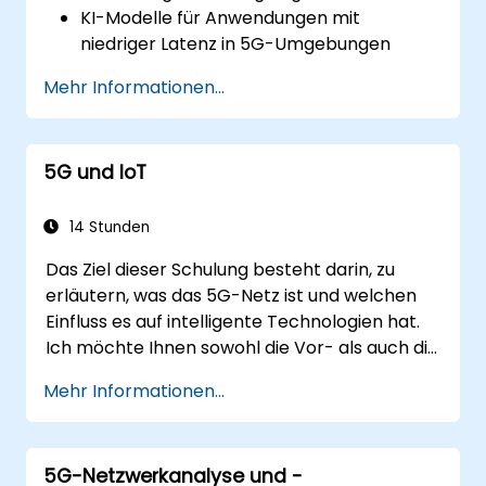
KI-Modelle für Anwendungen mit
niedriger Latenz in 5G-Umgebungen
bereitstellen können.
Mehr Informationen...
Echtzeit-Entscheidungssysteme mit
Edge-AI und 5G-Konnektivität
implementieren können.
5G und IoT
KI-Workloads für eine effiziente Leistung
auf Edge-Geräten optimieren können.
14 Stunden
Das Ziel dieser Schulung besteht darin, zu
erläutern, was das 5G-Netz ist und welchen
Einfluss es auf intelligente Technologien hat.
Ich möchte Ihnen sowohl die Vor- als auch die
Nachteile dieser technologischen
Mehr Informationen...
Zusammenhänge (5G / IoT) aufzeigen und
Ihnen die Entwicklungsrichtungen des Netzes
vorstellen, welches von Anfang an für die
5G-Netzwerkanalyse und -
intelligente Welt konzipiert wurde.