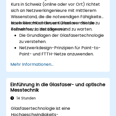
Kurs in Schweiz (online oder vor Ort) richtet
sich an Netzwerkingenieure mit mittlerem
Wissenstand, die die notwendigen Fähigkeiten
erwerben möchten, um Glasfaser-Netze zu
Nach Abschluss dieses Kurses werden die
entwerfen, zu installieren und zu warten.
Teilnehmer in der Lage sein:
Die Grundlagen der Glasfasertechnologie
zu verstehen.
Netzwerkdesign-Prinzipien für Point-to-
Point- und FTTH-Netze anzuwenden.
Glasfaserkabel und -verbinder zu
Mehr Informationen...
installieren und zu warten.
Glasfaser-Netze zu testen und Fehler zu
beheben.
Einführung in die Glasfaser- und optische
Messtechnik
14 Stunden
Glasfasertechnologie ist eine
Hochgeschwindigkeits-