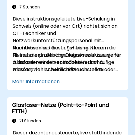
Softwarekonfiguration und Struktur von
7 Stunden
Datennetzwerken.
Diese instruktionsgeleitete Live-Schulung in
Schweiz (online oder vor Ort) richtet sich an
OT-Techniker und
Netzwerkunterstützungspersonal mit
Kenntnissen auf Einstiegs- bis mittlerem
Nach Abschluss dieser Schulung werden die
Niveau, die praktische Diagnosewerkzeuge für
Teilnehmer in der Lage sein: Anschlüsse sicher
Glasfasern einsetzen möchten, um häufige
zu inspizieren, den optischen Verlust zu
Glasfaserfehler zu identifizieren und zu
messen, wahrscheinliche Bruchstellen oder
bestätigen, wann Unterstützung durch einen
Biegungen zu lokalisieren und Probleme zur
Mehr Informationen...
Dienstleister erforderlich ist.
Eskalation zu dokumentieren.
Glasfaser-Netze (Point-to-Point und
FTTH)
21 Stunden
Dieser dozentengesteuerte, live stattfindende