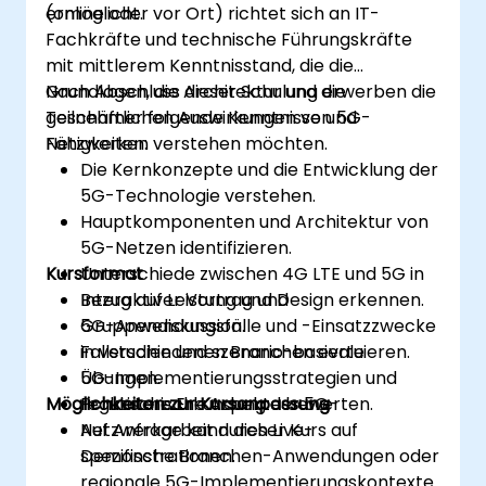
ermöglicht.
(online oder vor Ort) richtet sich an IT-
Fachkräfte und technische Führungskräfte
mit mittlerem Kenntnisstand, die die
Grundlagen, die Architektur und die
Nach Abschluss dieser Schulung erwerben die
geschäftlichen Auswirkungen von 5G-
Teilnehmer folgende Kenntnisse und
Netzwerken verstehen möchten.
Fähigkeiten:
Die Kernkonzepte und die Entwicklung der
5G-Technologie verstehen.
Hauptkomponenten und Architektur von
5G-Netzen identifizieren.
Kursformat
Unterschiede zwischen 4G LTE und 5G in
Bezug auf Leistung und Design erkennen.
Interaktiver Vortrag und
5G-Anwendungsfälle und -Einsatzzwecke
Gruppendiskussion.
in verschiedenen Branchen evaluieren.
Fallstudien und szenario-basierte
5G-Implementierungsstrategien und
Übungen.
Möglichkeiten zur Kursanpassung
regulatorische Aspekte bewerten.
Praktische Erkundung der 5G-
Netzwerkarbeit durch Live-
Auf Anfrage kann dieser Kurs auf
Demonstrationen.
spezifische Branchen-Anwendungen oder
regionale 5G-Implementierungskontexte