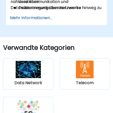
nahtlose Kommunikation und
verstehen.
Datenübertragung über Netzwerke hinweg zu
Telekommunikationsnetzwerke
gewährleisten.
entwerfen und implementieren.
Mehr Informationen...
Fortschrittliche Strategien zur
Linkintegration anwenden.
Integrationsprobleme identifizieren und
lösen.
Verwandte Kategorien
Data Network
Telecom