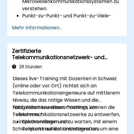
Mikrowellenkommunikationssystemen zu
verstehen.
Punkt-zu-Punkt- und Punkt-zu-Viele-
Mikrowellenverbindungen zu entwerfen
Mehr Informationen...
und umzusetzen.
Gliedbudgetanalysen und
Netzwerkplanungen durchzuführen.
Zertifizierte
Mikrowellennetze effizient zu betreiben,
Telekommunikationsnetzwerk- und
zu warten und Fehler zu beheben.
Linkintegration
28 Stunden
Dieses live-Training mit Dozenten in Schweiz
(online oder vor Ort) richtet sich an
Telekommunikationsingenieure auf mittlerem
Niveau, die das nötige Wissen und die
Fähigkeiten erwerben möchten, um
Nach Abschluss dieses Trainings können die
Telekommunikationsnetzwerke zu entwerfen,
Teilnehmer:*
zu implementieren und zu warten, mit einem
Die Grundlagen von
Schwerpunkt auf der Linkintegration, um eine
Telekommunikationsnetzwerken