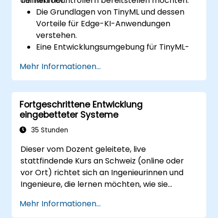
auf Mikrocontrollern bereitstellen möchten.
Teilnehmer:
Die Grundlagen von TinyML und dessen
Vorteile für Edge-KI-Anwendungen
verstehen.
Eine Entwicklungsumgebung für TinyML-
Projekte einrichten.
Mehr Informationen...
KI-Modelle auf stromsparenden
Mikrocontrollern trainieren, optimieren
und bereitstellen.
Fortgeschrittene Entwicklung
TensorFlow Lite und Edge Impulse nutzen,
eingebetteter Systeme
um reale TinyML-Anwendungen zu
implementieren.
35 Stunden
KI-Modelle hinsichtlich Energieeffizienz
Dieser vom Dozent geleitete, live
und Speichereinschränkungen
stattfindende Kurs an Schweiz (online oder
optimieren.
vor Ort) richtet sich an Ingenieurinnen und
Ingenieure, die lernen möchten, wie sie
Embedded C zur Programmierung
Mehr Informationen...
verschiedener Mikrocontroller-Typen auf