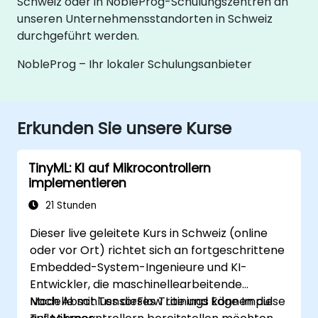
Schweiz oder in NobleProg-Schulungszentren an
unseren Unternehmensstandorten in Schweiz
durchgeführt werden.
NobleProg – Ihr lokaler Schulungsanbieter
Erkunden Sie unsere Kurse
TinyML: KI auf Mikrocontrollern
implementieren
21 Stunden
Dieser live geleitete Kurs in Schweiz (online
oder vor Ort) richtet sich an fortgeschrittene
Embedded-System-Ingenieure und KI-
Entwickler, die maschinellearbeitende
Modelle mit TensorFlow Lite und Edge Impulse
Nach Abschluss dieses Trainings können die