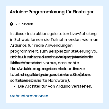
unterschiedlichen Prozessorarchitekturen
(8051, ARM CORTEX M-3 und ARM9) einsetzen.
Arduino-Programmierung für Einsteiger
21 Stunden
In dieser instruktionsgeleiteten Live-Schulung
in Schweiz lernen die Teilnehmenden, wie man
Arduinos für reale Anwendungen
programmiert, zum Beispiel zur Steuerung von
Lichtern, Motoren und Bewegungsmeldern.
Nach Abschluss dieser Schulung können die
Dieser Kurs setzt voraus, dass echte
Teilnehmenden:
Hardwarekomponenten in einer Live-
Arduino so programmieren, dass er
Laborumgebung eingesetzt werden (keine
Lichter, Motoren und andere Geräte
software simulierte Hardware).
steuert.
Die Architektur von Arduino verstehen,
inklusive Eingänge und Anschlüsse für
Mehr Informationen...
Zusatzgeräte.
Komponenten von Drittanbietern wie