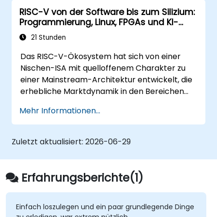
LCD-Displays, Beschleunigungssensoren,
RISC-V von der Software bis zum Silizium:
Gyroskope und GPS-Tracker hinzufügen,
Programmierung, Linux, FPGAs und KI-
um die Funktionalität von Arduino zu
Anwendungen
erweitern.
21 Stunden
Die verschiedenen Optionen bei
Das RISC-V-Ökosystem hat sich von einer
Programmiersprachen verstehen, von C
Nischen-ISA mit quelloffenem Charakter zu
bis hin zu Drag-and-Drop-Sprachen.
einer Mainstream-Architektur entwickelt, die
Den Arduino testen, debuggen und
erhebliche Marktdynamik in den Bereichen
bereitstellen, um reale Probleme zu lösen.
Edge-Computing, IoT, Automotive, KI-
Mehr Informationen...
Beschleunigung und Server-Prozessoren
aufweist. Branchenberichte weisen auf einen
kritischen Fachkräftemangel hin: Weltweit
Zuletzt aktualisiert:
2026-06-29
gibt es weniger als 5.000 RISC-V-
Chipdesigner, während geschätzt mehr als
15.000 offene Stellen in der Halbleiterindustrie
Erfahrungsberichte(1)
bestehen. Aktuelle Einstellungstrends zeigen,
dass Arbeitgeber Kenntnisse in der RISC-V-
Architektur priorisieren, kombiniert mit SoC-
Einfach loszulegen und ein paar grundlegende Dinge