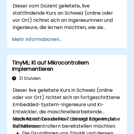
Dieser vom Dozent geleitete, live
stattfindende Kurs an Schweiz (online oder
vor Ort) richtet sich an Ingenieurinnen und
Ingenieure, die lernen möchten, wie sie
Embedded C zur Programmierung
Mehr Informationen...
verschiedener Mikrocontroller-Typen auf
unterschiedlichen Prozessorarchitekturen
(8051, ARM CORTEX M-3 und ARM9) einsetzen.
TinyML: KI auf Mikrocontrollern
implementieren
21 Stunden
Dieser live geleitete Kurs in Schweiz (online
oder vor Ort) richtet sich an fortgeschrittene
Embedded-System-Ingenieure und KI-
Entwickler, die maschinellearbeitende
Modelle mit TensorFlow Lite und Edge Impulse
Nach Abschluss dieses Trainings können die
auf Mikrocontrollern bereitstellen möchten.
Teilnehmer:
Die Grundlagen von TinyML und dessen