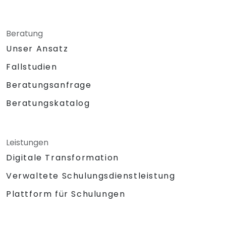
Western Digital haben die RISC-V-
Entwicklung beschleunigt, was die Nachfrage
nach Ingenieuren treibt, die
Beratung
Architekturvorgaben,
Unser Ansatz
Siliziumimplementierung, Firmware- und
Software-Stapelentwicklung in einem
Fallstudien
einzigen Skills-Set verbinden können.
Beratungsanfrage
Beratungskatalog
Leistungen
Digitale Transformation
Verwaltete Schulungsdienstleistung
Plattform für Schulungen