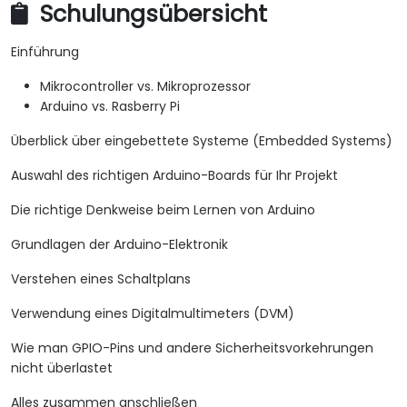
Schulungsübersicht
Hardware-Kits können bei Anbietern wie dem
Arduino Starter Kit
erworben werden:
Einführung
https://store.arduino.cc/products/arduino-
starter-kit-multi-language
Mikrocontroller vs. Mikroprozessor
Falls Sie ein anderes Setup wünschen,
Arduino vs. Rasberry Pi
kontaktieren Sie uns bitte zur Vereinbarung.
Überblick über eingebettete Systeme (Embedded Systems)
Auswahl des richtigen Arduino-Boards für Ihr Projekt
Die richtige Denkweise beim Lernen von Arduino
Grundlagen der Arduino-Elektronik
Verstehen eines Schaltplans
Verwendung eines Digitalmultimeters (DVM)
Wie man GPIO-Pins und andere Sicherheitsvorkehrungen
nicht überlastet
Alles zusammen anschließen