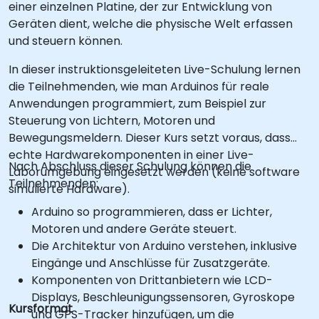
einer einzelnen Platine, der zur Entwicklung von
Geräten dient, welche die physische Welt erfassen
und steuern können.
In dieser instruktionsgeleiteten Live-Schulung lernen
die Teilnehmenden, wie man Arduinos für reale
Anwendungen programmiert, zum Beispiel zur
Steuerung von Lichtern, Motoren und
Bewegungsmeldern. Dieser Kurs setzt voraus, dass
echte Hardwarekomponenten in einer Live-
Nach Abschluss dieser Schulung können die
Laborumgebung eingesetzt werden (keine software
Teilnehmenden:
simulierte Hardware).
Arduino so programmieren, dass er Lichter,
Motoren und andere Geräte steuert.
Die Architektur von Arduino verstehen, inklusive
Eingänge und Anschlüsse für Zusatzgeräte.
Komponenten von Drittanbietern wie LCD-
Displays, Beschleunigungssensoren, Gyroskope
Kursformat
und GPS-Tracker hinzufügen, um die