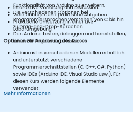
Funktionalität von Arduino zu erweitern.
Interaktive Vorlesung und Diskussion.
Die verschiedenen Optionen bei
Viele Übungen und praktische Aufgaben.
Programmiersprachen verstehen, von C bis hin
Praktische Umsetzung in einer Live-
zu Drag-and-Drop-Sprachen.
Laborumgebung.
Den Arduino testen, debuggen und bereitstellen,
Optionen zur Anpassung des Kurses
um reale Probleme zu lösen.
Arduino ist in verschiedenen Modellen erhältlich
und unterstützt verschiedene
Programmierschnittstellen (C, C++, C#, Python)
sowie IDEs (Arduino IDE, Visual Studio usw.). Für
diesen Kurs werden folgende Elemente
verwendet:
Mehr Informationen
Arduino Uno Board
Arduino IDE
Arduino-Sprache (basierend auf C/C++)
*** Teilnehmende sind selbst dafür
verantwortlich, ihre eigene Arduino-Hardware
und -Komponenten zu erwerben! ***