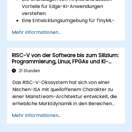
Vorteile für Edge-KI-Anwendungen
verstehen.
Eine Entwicklungsumgebung für TinyML-
Projekte einrichten.
Mehr Informationen...
KI-Modelle auf stromsparenden
Mikrocontrollern trainieren, optimieren
und bereitstellen.
RISC-V von der Software bis zum Silizium:
TensorFlow Lite und Edge Impulse nutzen,
Programmierung, Linux, FPGAs und KI-
um reale TinyML-Anwendungen zu
Anwendungen
implementieren.
21 Stunden
KI-Modelle hinsichtlich Energieeffizienz
Das RISC-V-Ökosystem hat sich von einer
und Speichereinschränkungen
Nischen-ISA mit quelloffenem Charakter zu
optimieren.
einer Mainstream-Architektur entwickelt, die
erhebliche Marktdynamik in den Bereichen
Edge-Computing, IoT, Automotive, KI-
Mehr Informationen...
Beschleunigung und Server-Prozessoren
aufweist. Branchenberichte weisen auf einen
kritischen Fachkräftemangel hin: Weltweit