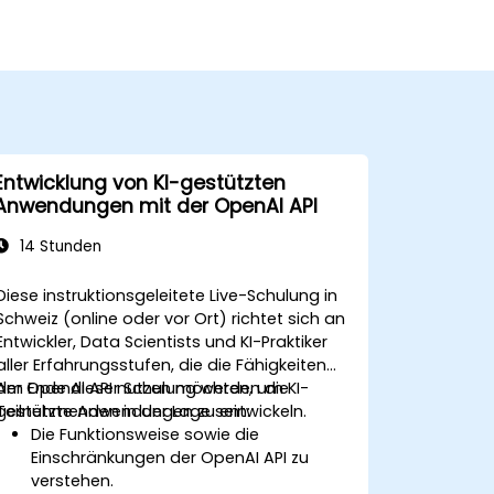
Entwicklung von KI-gestützten
Anwendungen mit der OpenAI API
14 Stunden
Diese instruktionsgeleitete Live-Schulung in
Schweiz (online oder vor Ort) richtet sich an
Entwickler, Data Scientists und KI-Praktiker
aller Erfahrungsstufen, die die Fähigkeiten
der OpenAI API nutzen möchten, um KI-
Am Ende dieser Schulung werden die
gestützte Anwendungen zu entwickeln.
Teilnehmenden in der Lage sein:
Die Funktionsweise sowie die
Einschränkungen der OpenAI API zu
verstehen.