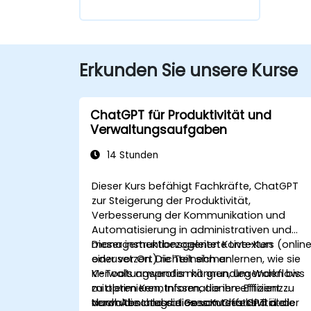
Erkunden Sie unsere Kurse
ChatGPT für Produktivität und
Verwaltungsaufgaben
14 Stunden
Dieser Kurs befähigt Fachkräfte, ChatGPT
zur Steigerung der Produktivität,
Verbesserung der Kommunikation und
Automatisierung in administrativen und
managementbezogenen Kontexten
Dieser instruktionsgeleitete Live-Kurs (onlin
einzusetzen. Die Teilnehmer lernen, wie sie
oder vor Ort) richtet sich an
KI-Tools anwenden können, um Workflows
Verwaltungsprofis mit grundlegenden bis
zu optimieren, Informationen effizient zu
mittleren Kenntnissen, die ihre Effizienz
verwalten und die Gesamteffektivität der
durch die Integration von ChatGPT in die
Nach Abschluss dieses Kurses sind die