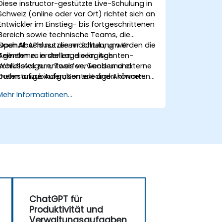
Diese instructor-gestützte Live-Schulung in
Schweiz (online oder vor Ort) richtet sich an
Entwickler im Einstieg- bis fortgeschrittenen
Bereich sowie technische Teams, die
OpenAI-APIs nutzen möchten, um KI-
Nach Abschluss dieser Schulung werden die
Agenten zu erstellen, die logisch
Teilnehmer in der Lage sein: Agenten-
schlussfolgern, Tools verwenden und
Workflows zu entwerfen, Tools und externe
mehrstufige Aufgaben erledigen können.
Daten anzubinden, Kontext und Antworten
zu verwalten sowie Agenten für
Mehr Informationen...
Geschäftsanwendungen zu testen.
ChatGPT für
Produktivität und
Verwaltungsaufgaben