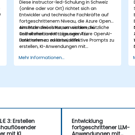
Diese instructor-led-Schulung in Schweiz
n
(online oder vor Ort) richtet sich an
e
Entwickler und technische Fachkräfte auf
fortgeschrittenem Niveau, die Azure OpenAI
e
einsetzen möchten, um sichere, nützliche
Am Ende dieses Kurses werden die
und skalierbare KI-Lösungen für
Teilnehmer in der Lage sein: Azure OpenAI-
Unternehmen zu entwickeln.
Funktionen zu erklären, effektive Prompts zu
erstellen, KI-Anwendungen mit
Unternehmensdaten zu verbinden und
Mehr Informationen...
Sicherheits- sowie Responsible-AI-Praktiken
anzuwenden.
·E 3: Erstellen
Entwicklung
hauflösender
fortgeschrittener LLM-
der mit KI
Anwendungen mit