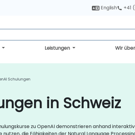
English
+41 
g
Leistungen
Wir übe
enAI Schulungen
ungen in Schweiz
chulungskurse zu OpenAI demonstrieren anhand interaktiv
lle nutzen, die Fähigkeiten der Natural Language Process