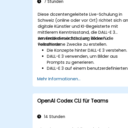
7 Stunden
Diese dozentengeleitete Live-Schulung in
Schweiz (online oder vor Ort) richtet sich a
digitale Künstler und KI-Begeisterte mit
mittlerem Kenntnisstand, die DALL-E 3
verwenden möchten, um Bilder für
Am Ende dieser Schulung können die
verschiedene Zwecke zu erstellen.
Teilnehmer:
Die Konzepte hinter DALL-E 3 verstehen.
DALL-E 3 verwenden, um Bilder aus
Prompts zu generieren.
DALL-E 3 auf einem benutzerdefinierten
Datensatz feinjustieren.
Mehr Informationen...
OpenAI Codex CLI für Teams
14 Stunden