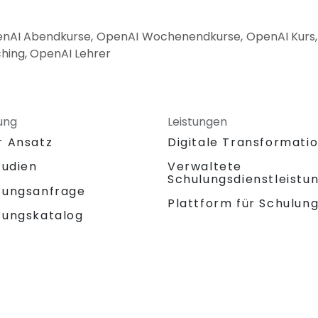
nAI Abendkurse, OpenAI Wochenendkurse, OpenAI Kurs, 
hing, OpenAI Lehrer
ung
Leistungen
r Ansatz
Digitale Transformati
tudien
Verwaltete
Schulungsdienstleistu
tungsanfrage
Plattform für Schulun
tungskatalog