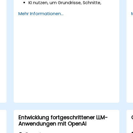
KI nutzen, um Grundrisse, Schnitte,
Ansichten und Materialauswahlen zu
Mehr Informationen...
erstellen.
Die Einhaltung von Vorschriften durch
KI-gestützte Entwurfsvalidierung
sicherstellen.
KI-Arbeitsabläufe in Revit und andere
Rendering-Tools integrieren.
Entwicklung fortgeschrittener LLM-
Anwendungen mit OpenAI