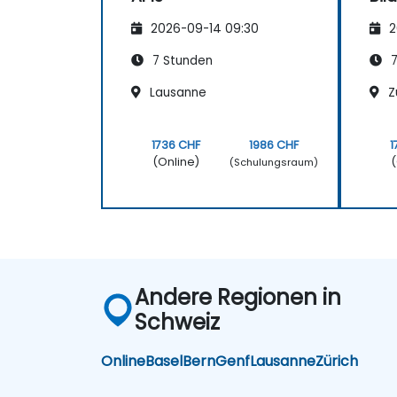
2026-09-14 09:30
2
7 Stunden
7
Lausanne
Z
1736 CHF
1986 CHF
1
(Online)
(
(Schulungsraum)
Andere Regionen in
Schweiz
Online
Basel
Bern
Genf
Lausanne
Zürich