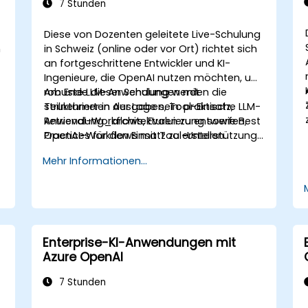
7 Stunden
Diese von Dozenten geleitete Live-Schulung
n
in Schweiz (online oder vor Ort) richtet sich
an fortgeschrittene Entwickler und KI-
Ingenieure, die OpenAI nutzen möchten, um
robuste LLM-Anwendungen mit
Am Ende dieser Schulung werden die
strukturierten Ausgaben, Tool-Einsatz,
Teilnehmer in der Lage sein: praktische LLM-
Retrieval-Workflows, Evaluierung sowie Best
Anwendung_architekturen zu entwerfen,
Practices für den Einsatz zu erstellen.
OpenAI-Workflows mit Tool-Unterstützung
aufzubauen, die Qualität durch Retrieval
Mehr Informationen...
und Evaluierung zu verbessern sowie
Lösungen für den produktionsreifen Einsatz
vorzubereiten.
Enterprise-KI-Anwendungen mit
Azure OpenAI
7 Stunden