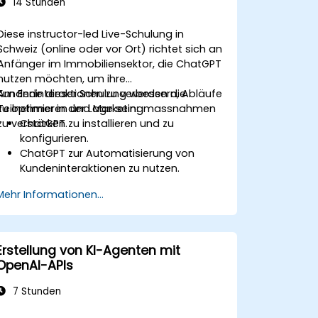
14 Stunden
Diese instructor-led Live-Schulung in
Schweiz (online oder vor Ort) richtet sich an
Anfänger im Immobiliensektor, die ChatGPT
nutzen möchten, um ihre
Kundeninteraktionen zu verbessern, Abläufe
Am Ende dieser Schulung werden die
zu optimieren und Marketingmassnahmen
Teilnehmer in der Lage sein:
zu verstärken.
ChatGPT zu installieren und zu
konfigurieren.
ChatGPT zur Automatisierung von
Kundeninteraktionen zu nutzen.
Marketinginhalte mit ChatGPT zu
Mehr Informationen...
erstellen.
ChatGPT in bestehende Immobilien-
Management-Tools zu integrieren.
Erstellung von KI-Agenten mit
OpenAI-APIs
7 Stunden