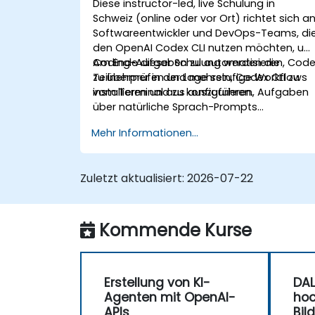
Diese instructor-led, live Schulung in
Schweiz (online oder vor Ort) richtet sich a
Softwareentwickler und DevOps-Teams, di
den OpenAI Codex CLI nutzen möchten, um
Coding-Aufgaben zu automatisieren, Cod
Am Ende dieser Schulung werden die
zu überprüfen und mehrstufige Workflows
Teilnehmer in der Lage sein, Codex CLI zu
vom Terminal aus auszuführen.
installieren und zu konfigurieren, Aufgaben
über natürliche Sprach-Prompts
auszuführen, Zustimmungsmodule zu
Mehr Informationen...
verwalten sowie Git- und CI-Pipelines zu
integrieren.
Zuletzt aktualisiert:
2026-07-22
Kommende Kurse
Erstellung von KI-
DALL
Agenten mit OpenAI-
hoc
APIs
Bil