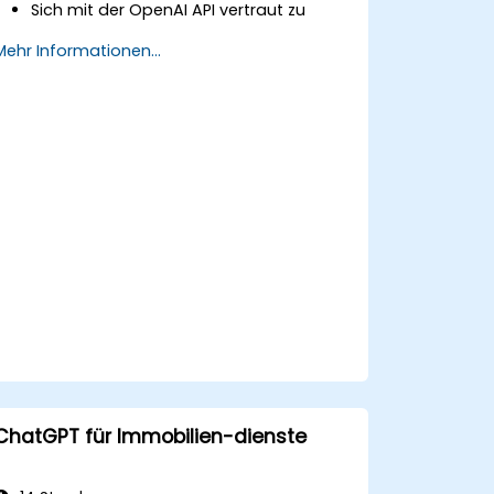
Sich mit der OpenAI API vertraut zu
machen und diese zu authentifizieren.
Mehr Informationen...
Sprachmodelle von OpenAI in
benutzerdefinierte Anwendungen zu
integrieren.
Die API für Aufgaben wie
Textgenerierung, Vervollständigung
und Klassifizierung einzusetzen.
Modellausgaben für spezifische
Anwendungsfälle zu optimieren und
feinabzustimmen (Fine-Tuning).
Best Practices im Umgang mit KI-
gestützten Anwendungen
anzuwenden.
ChatGPT für Immobilien-dienste