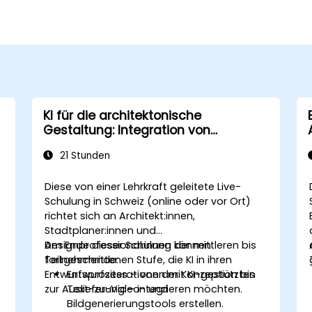
KI für die architektonische
Gestaltung: Integration von
DeepSeek, OpenAI und Revit
21 Stunden
Diese von einer Lehrkraft geleitete Live-
Schulung in Schweiz (online oder vor Ort)
richtet sich an Architekt:innen,
Stadtplaner:innen und
e
Designprofessional:innen der mittleren bis
Am Ende dieser Schulung können
fortgeschrittenen Stufe, die KI in ihren
Teilnehmende:
Entwurfsprozess – von der Konzeption bis
Entwurfsiterationen mit KI-gestützten
zur Auslieferung – integrieren möchten.
Text-zu-Video- und
Bildgenerierungstools erstellen.