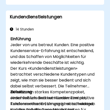
Kundendienstleistungen
14 Stunden
Einführung
Jeder von uns betreut Kunden. Eine positive
Kundenservice-Erfahrung ist entscheidend,
und das Schaffen von Möglichkeiten für
wiederkehrende Geschäfte ist wichtig.
Der Kurs «Kundendienstleistungen»
betrachtet verschiedene Kundentypen und
zeigt, wie man sie besser bedient und sich
dabei selbst verbessert. Die Teilnehmer
erhalten ein starkes Kompetenzpaket,
Zielsetzung
einschließlich direktem Kundenkontakt,
Jeder von uns betreut Kunden. Eine positive
Telefonmethoden, Umgang mit schwierigen
Kundenservice-Erfahrung ist entscheidend,
Kunden und der Generierung von
und das Schaffen von Möglichkeiten für