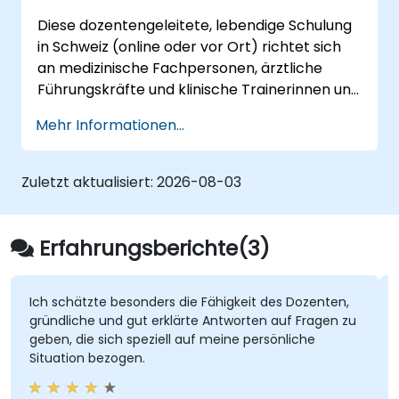
Diese dozentengeleitete, lebendige Schulung
in Schweiz (online oder vor Ort) richtet sich
an medizinische Fachpersonen, ärztliche
Führungskräfte und klinische Trainerinnen und
Trainer, die ihre Präsentationsfähigkeiten,
Mehr Informationen...
selbstsichere Kommunikation, Peer-Influence
sowie ihr wissenschaftliches Storytelling in
anspruchsvollen medizinischen Umgebungen
Zuletzt aktualisiert:
2026-08-03
stärken möchten.
Erfahrungsberichte(3)
Ich schätzte besonders die Fähigkeit des Dozenten,
gründliche und gut erklärte Antworten auf Fragen zu
geben, die sich speziell auf meine persönliche
Situation bezogen.