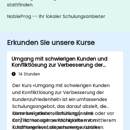
stattfinden.
NobleProg -- Ihr lokaler Schulungsanbieter
Erkunden Sie unsere Kurse
Umgang mit schwierigen Kunden und
Konfliktlösung zur Verbesserung der
Kundenzufriedenheit
14 Stunden
Der Kurs «Umgang mit schwierigen Kunden
und Konfliktlösung zur Verbesserung der
Kundenzufriedenheit» ist ein umfassendes
Schulungsangebot, das darauf abzielt, die
Kommunikations-, Einfühlungs- und
Diese live geleitete Schulung (online oder vor
Konfliktmanagementfähigkeiten von
Ort) richtet sich an Fachkräfte mit mittlerem
Kund*innenkontaktpersonen zu stärken.
Erfahrungslevel, die schwierige Kunden