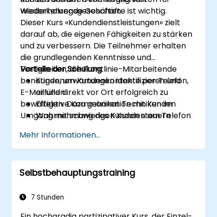
Wiederholungsgeschäften.
wiederkehrende Geschäfte ist wichtig.
Dieser Kurs «Kundendienstleistungen» zielt
darauf ab, die eigenen Fähigkeiten zu stärken
und zu verbessern. Die Teilnehmer erhalten
die grundlegenden Kenntnisse und
Fertigkeiten, die Frontlinie-Mitarbeitende
Vorteile der Schulung
benötigen, um Kundenkontakte per Telefon,
Kundenerwartungen identifizieren und
E-Mail und direkt vor Ort erfolgreich zu
erfüllen
bewältigen. Dazu gehören Techniken im
Effektive Kommunikation mit Kunden
Umgang mit schwierigen Kunden am Telefon
Wahrnehmung des Kunden steuern
sowie die erfolgreiche Generierung von
Mit verschiedenen Kundentypen
Mehr Informationen...
Wiederholungsgeschäften.
umgehen
Effektiv auf persönliche und telefonische
Kundenkontakte reagieren
Selbstbehauptungstraining
Effektive E-Mails und Briefe verfassen
Stressmanagement
Kursdiskussionen und Übungen
7 Stunden
Auszüge aus der Praxis werden während
Ein hochgradig partizipativer Kurs, der Einzel-