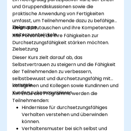
der gesamten Schulung angeboten,
und Gruppendiskussionen sowie die
sodass die Teilnehmer ihre
praktische Anwendung von Fertigkeiten
Problemlösungsfähigkeiten schärfen und
umfasst, um Teilnehmende dazu zu befähigen,
ihre Kompetenzen im Kundenservice
Zielgruppe
Ideen auszutauschen und ihre Kompetenzen
sowie deren Mindset verbessern können.
weiterzuentwickeln.
Alle Personen, die ihre Fähigkeiten zur
Dieser Kurs ist darauf ausgelegt, ein
Durchsetzungsfähigkeit stärken möchten.
breites Spektrum an Kundenservice- und
Zielsetzung
Erfüllungs-Umgebungen abzudecken.
Dieser Kurs zielt darauf ab, das
Selbstvertrauen zu steigern und die Fähigkeit
der Teilnehmenden zu verbessern,
selbstbewusst und durchsetzungsfähig mit
Lernziele
Kolleginnen und Kollegen sowie Kundinnen und
Kunden zu kommunizieren.
Am Ende des Programms werden die
Teilnehmenden:
Hindernisse für durchsetzungsfähiges
Verhalten verstehen und überwinden
können.
Verhaltensmuster bei sich selbst und