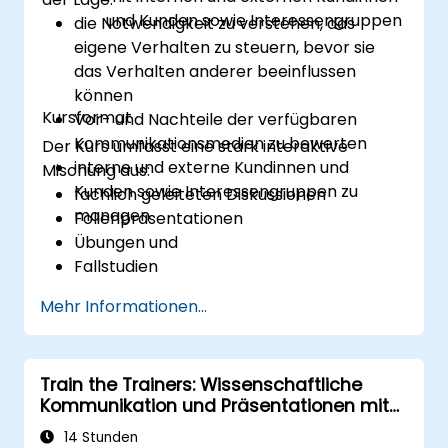
entwickeln
, um ihre Kommunikations- und
und Kunden sowie Interessengruppen
die Notwendigkeit zu verstehen, das
Präsentationsfähigkeiten weiterhin zu
eigene Verhalten zu steuern, bevor sie
fördern.
das Verhalten anderer beeinflussen
können
Kursformat
Vor- und Nachteile der verfügbaren
Kommunikationsmedien zu bewerten
Der Kurs umfasst eine stark interaktive
interne und externe Kundinnen und
Mischung aus:
Kunden sowie Interessengruppen zu
fachlich geleiteten Diskussionen
managen
Folienpräsentationen
Übungen und
Fallstudien
Mehr Informationen...
Train the Trainers: Wissenschaftliche
Kommunikation und Präsentationen mit
hoher Wirkung für medizinische
14 Stunden
Fachpersonen