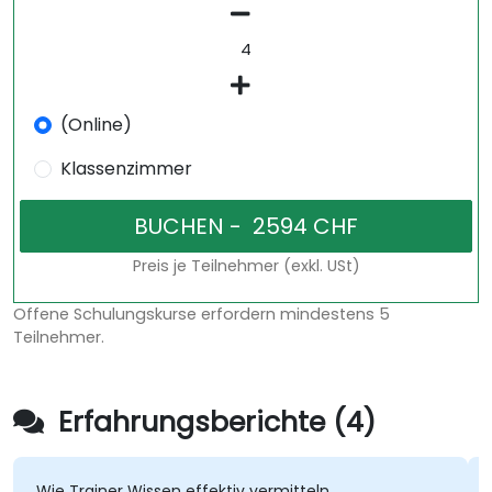
(Online)
Klassenzimmer
Preis je Teilnehmer (exkl. USt)
Offene Schulungskurse erfordern mindestens 5
Teilnehmer.
Erfahrungsberichte (4)
e Trainer Wissen effektiv vermitteln
Wir be