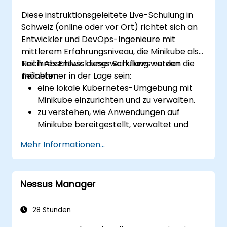
zur Fehlersuche von Anwendungen zu
Diese instruktionsgeleitete Live-Schulung in
nutzen.
Schweiz (online oder vor Ort) richtet sich an
Entwickler und DevOps-Ingenieure mit
mittlerem Erfahrungsniveau, die Minikube als
Teil ihres Entwicklungsworkflows nutzen
Nach Abschluss dieser Schulung werden die
möchten.
Teilnehmer in der Lage sein:
eine lokale Kubernetes-Umgebung mit
Minikube einzurichten und zu verwalten.
zu verstehen, wie Anwendungen auf
Minikube bereitgestellt, verwaltet und
debuggt werden können.
Mehr Informationen...
Minikube in ihre Continuous-Integration-
und Deployment-Pipelines zu integrieren.
Ihren Entwicklungsprozess mit den
Nessus Manager
erweiterten Funktionen von Minikube zu
optimieren.
Best Practices für die lokale Kubernetes-
28 Stunden
Entwicklung anzuwenden.