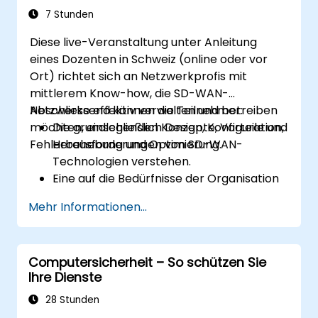
Architektur von OpenStack zu verstehen
7 Stunden
sowie die Teilnehmenden mit den
Diese live-Veranstaltung unter Anleitung
verschiedenen Netzwerkkonzepten hinter
eines Dozenten in Schweiz (online oder vor
OpenStack vertraut zu machen, wobei
Ort) richtet sich an Netzwerkprofis mit
erweiterte Informationen zu OVN sowie deren
mittlerem Know-how, die SD-WAN-
Flows, Ressourcen und Tools bereitgestellt
Netzwerke effektiv verwalten und betreiben
Abschliessend können die Teilnehmer:
werden.
möchten, einschließlich Design, Konfiguration,
Die grundlegenden Konzepte, Vorteile und
Fehlerbehebung und Optimierung.
Herausforderungen von SD-WAN-
Technologien verstehen.
Eine auf die Bedürfnisse der Organisation
zugeschnittene SD-WAN-Architektur
Mehr Informationen...
entwerfen und SD-WAN-Lösungen
erfolgreich einsetzen.
Sicherheitsfunktionen in einem SD-WAN
Computersicherheit – So schützen Sie
implementieren und verwalten.
Ihre Dienste
SD-WAN-Umgebungen überwachen,
verwalten und bei Fehlern beheben.
28 Stunden