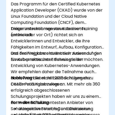
Das Programm für den Certified Kubernetes
Application Developer (CKAD) wurde von der
Linux Foundation und der Cloud Native
Computing Foundation (CNCF), dem
Trägerunternehmen von Kubernetes,
Dieser instruktionsgesteuerte Live-Training
entwickelt.
(online oder vor Ort) richtet sich an
Entwicklerinnen und Entwickler, die ihre
Fähigkeiten im Entwurf, Aufbau, Konfiguration
und der Freigabe cloudnativer Anwendungen
Das Training konzentriert sich zudem auf den
für Kubernetes unter Beweis stellen möchten.
Erwerb praktischer Erfahrung in der
Entwicklung von Kubernetes-Anwendungen.
Wir empfehlen daher die Teilnahme auch
dann, wenn Sie nicht beabsichtigen, die
NobleProg
bietet seit 2015 Schulungen zu
CKAD-Prüfung abzulegen.
Docker und Kubernetes an. Mit mehr als 360
erfolgreich abgeschlossenen
Schulungsprojekten haben wir uns zu einem
der weltweit bekanntesten Anbieter von
Form der Schulung
Schulungen im Bereich Containerisierung
Interaktiver Vortrag und Diskussion.
entwickelt. Seit 2019 unterstützen wir unsere
Viele Übungen und Praxiselemente.