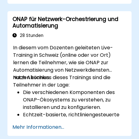
integrieren.
ONAP für Netzwerk-Orchestrierung und
Automatisierung
28 Stunden
In diesem vom Dozenten geleiteten Live-
Training in Schweiz (online oder vor Ort)
lernen die Teilnehmer, wie sie ONAP zur
Automatisierung von Netzwerkdiensten
nutzen können.
Nach Abschluss dieses Trainings sind die
Teilnehmer in der Lage:
Die verschiedenen Komponenten des
ONAP-Ökosystems zu verstehen, zu
installieren und zu konfigurieren.
Echtzeit-basierte, richtliniengesteuerte
Orchestrierung und Automatisierung
Mehr Informationen...
physischer und virtueller
Netzwerkfunktionen durchzuführen.