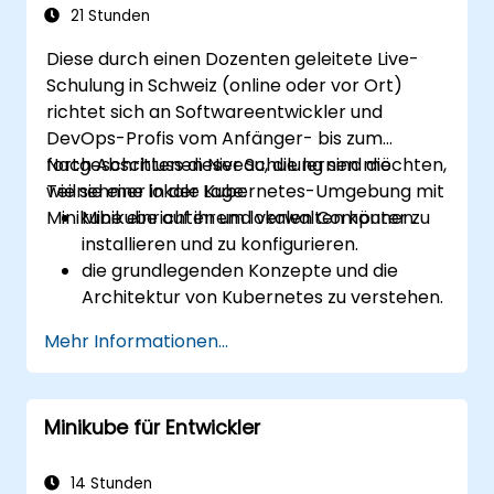
21 Stunden
Diese durch einen Dozenten geleitete Live-
Schulung in Schweiz (online oder vor Ort)
richtet sich an Softwareentwickler und
DevOps-Profis vom Anfänger- bis zum
fortgeschrittenen Niveau, die lernen möchten,
Nach Abschluss dieser Schulung sind die
wie sie eine lokale Kubernetes-Umgebung mit
Teilnehmer in der Lage:
Minikube einrichten und verwalten können.
Minikube auf ihrem lokalen Computer zu
installieren und zu konfigurieren.
die grundlegenden Konzepte und die
Architektur von Kubernetes zu verstehen.
Container mit kubectl und dem Minikube-
Mehr Informationen...
Dashboard bereitzustellen und zu
verwalten.
persistente Speicher- und
Minikube für Entwickler
Netzwerklösungen für Kubernetes
einzurichten.
Minikube zur Entwicklung, zum Testen und
14 Stunden