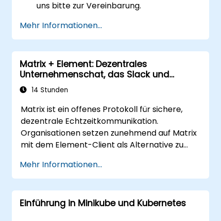
uns bitte zur Vereinbarung.
Mehr Informationen...
Matrix + Element: Dezentrales
Unternehmenschat, das Slack und
Teams ersetzt
14 Stunden
Matrix ist ein offenes Protokoll für sichere,
dezentrale Echtzeitkommunikation.
Organisationen setzen zunehmend auf Matrix
mit dem Element-Client als Alternative zu
Slack und Microsoft Teams, um Ende-zu-
Mehr Informationen...
Ende-Verschlüsselung, lokale
Datenspeicherung sowie die Föderation mit
externen vertrauenswürdigen Partnern zu
Einführung in Minikube und Kubernetes
gewährleisten.