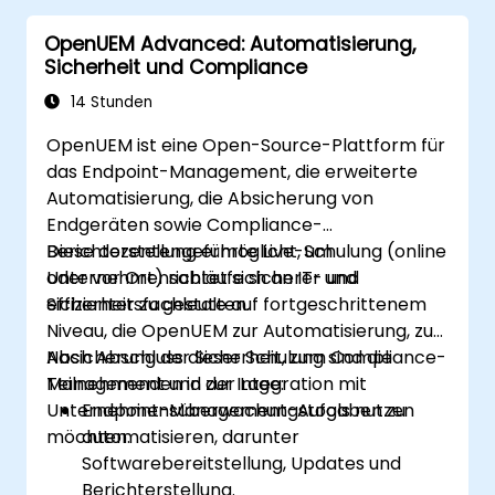
VNFs, SDNs und andere Netzwerkdienste
OpenUEM Advanced: Automatisierung,
zu entwerfen, zu erstellen, zu
Sicherheit und Compliance
orchestrieren und zu überwachen.
Den gesamten Netzwerklebenszyklus
14 Stunden
effizient mit einem softwaregesteuerten
OpenUEM ist eine Open-Source-Plattform für
Ansatz zu verwalten.
das Endpoint-Management, die erweiterte
Ein Netzwerk mit den neuesten Open-
Automatisierung, die Absicherung von
Source-Technologien und -Praktiken zu
Endgeräten sowie Compliance-
entwickeln, bereitzustellen und zu
Berichterstellung ermöglicht, um
Diese dozentengeführte Live-Schulung (online
skalieren.
Unternehmensabläufe sicherer und
oder vor Ort) richtet sich an IT- und
effizienter zu gestalten.
Sicherheitsfachleute auf fortgeschrittenem
Niveau, die OpenUEM zur Automatisierung, zur
Absicherung der Sicherheit, zum Compliance-
Nach Abschluss dieser Schulung sind die
Management und zur Integration mit
Teilnehmenden in der Lage:
Unternehmensüberwachungstools nutzen
Endpoint-Management-Aufgaben zu
möchten.
automatisieren, darunter
Softwarebereitstellung, Updates und
Berichterstellung.