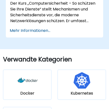
Der Kurs „Computersicherheit – So schützen
Sie Ihre Dienste“ stellt Mechanismen und
Sicherheitsdienste vor, die moderne
Netzwerklösungen schützen. Er umfasst
Grundlagen zur Sicherstellung der
Mehr Informationen...
Vertraulichkeit und Integrität von Daten, den
Einsatz von Verschlüsselung, Zertifikaten und
Public-Key-Infrastrukturen (PKI) sowie die
sichere Speicherung von Passwörtern. Der
Kurs behandelt zudem
Verwandte Kategorien
Netzwerksicherheitsprotokolle und -dienste,
Sicherheitssysteme, den Schutz drahtloser
Netze, die Vernetzung von
Unternehmensstandorten sowie das Testen
der Sicherheit durch Penetrationstests,
Netzwerks scanning und
Docker
Kubernetes
Schwachstellenerkennung.