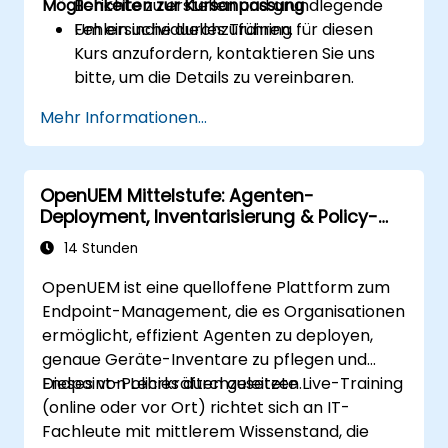
Möglichkeiten zur Kursanpassung
Berichte zu erstellen und grundlegende
Fehlersuche durchzuführen.
Um ein individuelles Training für diesen
Kurs anzufordern, kontaktieren Sie uns
bitte, um die Details zu vereinbaren.
Mehr Informationen...
OpenUEM Mittelstufe: Agenten-
Deployment, Inventarisierung & Policy-
Management
14 Stunden
OpenUEM ist eine quelloffene Plattform zum
Endpoint-Management, die es Organisationen
ermöglicht, effizient Agenten zu deployen,
genaue Geräte-Inventare zu pflegen und
Endpoint-Policies durchzusetzen.
Dieses von Lehrkräften geleitete Live-Training
(online oder vor Ort) richtet sich an IT-
Fachleute mit mittlerem Wissenstand, die