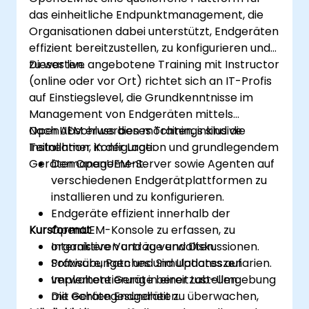
das einheitliche Endpunktmanagement, die
Organisationen dabei unterstützt, Endgeräten
effizient bereitzustellen, zu konfigurieren und
zu warten.
Dieses live angebotene Training mit Instructor
(online oder vor Ort) richtet sich an IT-Profis
auf Einstiegslevel, die Grundkenntnisse im
Management von Endgeräten mittels
OpenUEM erwerben möchten, inklusive
Nach Abschluss dieses Trainings sind die
Installation, Konfiguration und grundlegendem
Teilnehmer in der Lage:
Gerätemanagement.
Den OpenUEM-Server sowie Agenten auf
verschiedenen Endgerätplattformen zu
installieren und zu konfigurieren.
Endgeräte effizient innerhalb der
Kursformat
OpenUEM-Konsole zu erfassen, zu
organisieren und zu verwalten.
Interaktive Vorträge und Diskussionen.
Software, Patches und Updates auf
Praxisübungen und Simulationsszenarien.
verwaltete Geräte bereitzustellen.
Implementierung in einer Lab-Umgebung
Die Gerätegesundheit zu überwachen,
mit echten Endgeräten.