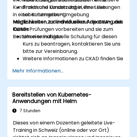
Kundinnen und Kunden dabei, ihre Leistungen
Praktische Umsetzung in einer Live-
in einer Kubernetes-Umgebung
Labor-Umgebung.
nachzuweisen, indem wir sie auf die CKA- und
Möglichkeiten zur individuellen Anpassung des
CKAD-Prüfungen vorbereiten und sie zum
Kurses
Bestehen ermutigen.
Um eine individuelle Schulung für diesen
Kurs zu beantragen, kontaktieren Sie uns
bitte zur Vereinbarung.
Weitere Informationen zu CKAD finden Sie
hier:
Mehr Informationen...
https://training.linuxfoundation.org/certificatio
kubernetes-application-developer-
ckad/
Bereitstellen von Kubernetes-
Anwendungen mit Helm
7 Stunden
Dieses von einem Dozenten geleitete Live-
Training in Schweiz (online oder vor Ort)