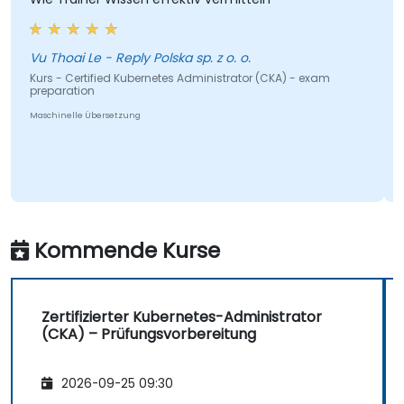
und ko
komple
strukt
 Thoai Le - Reply Polska sp. z o. o.
rs - Certified Kubernetes Administrator (CKA) - exam
eparation
schinelle Übersetzung
Kurs - 
prepara
Maschinel
Kommende Kurse
Zertifizierter Kubernetes-Administrator
(CKA) – Prüfungsvorbereitung
2026-09-25 09:30