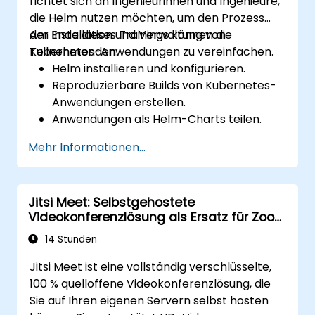
richtet sich an Ingenieurinnen und Ingenieure,
die Helm nutzen möchten, um den Prozess
der Installation und Verwaltung von
Am Ende dieses Trainings können die
Kubernetes-Anwendungen zu vereinfachen.
Teilnehmenden:
Helm installieren und konfigurieren.
Reproduzierbare Builds von Kubernetes-
Anwendungen erstellen.
Anwendungen als Helm-Charts teilen.
Drittanbieteranwendungen, die als Helm-
Mehr Informationen...
Charts gespeichert sind, ausführen.
Releases von Helm-Paketen verwalten.
Jitsi Meet: Selbstgehostete
Videokonferenzlösung als Ersatz für Zoom
und Microsoft Teams
14 Stunden
Jitsi Meet ist eine vollständig verschlüsselte,
100 % quelloffene Videokonferenzlösung, die
Sie auf Ihren eigenen Servern selbst hosten