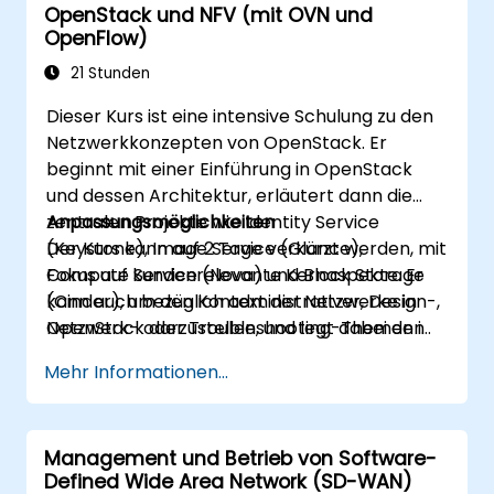
OpenStack und NFV (mit OVN und
OpenFlow)
21 Stunden
Dieser Kurs ist eine intensive Schulung zu den
Netzwerkkonzepten von OpenStack. Er
beginnt mit einer Einführung in OpenStack
und dessen Architektur, erläutert dann die
zentralen Projekte wie Identity Service
Anpassungsmöglichkeiten
(Keystone), Image Service (Glance),
Der Kurs kann auf 2 Tage verkürzt werden, mit
Compute Service (Nova) und Block Storage
Fokus auf kundenrelevante Kernaspekte. Er
(Cinder), um den Kontext der Netzwerke in
kann auch bezüglich administrativer, Design-,
OpenStack darzustellen, und legt dabei den
Netzwerk- oder Troubleshooting-Themen im
Hauptfokus auf das Projekt Networking
Zusammenhang mit OpenStack-
Mehr Informationen...
(Neutron). Die virtuelle Netzwerkinfrastruktur
Bereitstellungen erweitert werden. Zudem
wird beschrieben, basierend auf dem Open
können andere zugrunde liegende SDN-
Virtual Network-Projekt, Open vSwitch und
Lösungen wie Linux Bridge oder OvS behandelt
Management und Betrieb von Software-
OpenFlow. Das Ziel des Kurses ist es, die
werden.
Defined Wide Area Network (SD-WAN)
grundlegenden Operationen und die