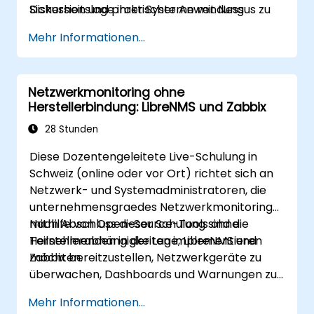
Sicherheitslage ihrer Systeme mit Nessus zu
Diskussion und praktischer Anwendung
bewerten und die optimale Vorgehensweise
Mehr Informationen...
für die Behebung der festgestellten Mängel zu
bestimmen.
Netzwerkmonitoring ohne
Herstellerbindung: LibreNMS und Zabbix
28 Stunden
Diese Dozentengeleitete Live-Schulung in
Schweiz (online oder vor Ort) richtet sich an
Netzwerk- und Systemadministratoren, die
unternehmensgraedes Netzwerkmonitoring
mithilfe von Open-Source-Tools ohne
Nach Abschluss dieser Schulung sind die
Herstellerabhängigkeiten implementieren
Teilnehmenden in der Lage, LibreNMS und
möchten.
Zabbix bereitzustellen, Netzwerkgeräte zu
überwachen, Dashboards und Warnungen zu
erstellen, verteiltes Monitoring umzusetzen
Mehr Informationen...
und sich mit externen Systemen zu