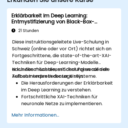
Erklärbarkeit im Deep Learning:
Entmystifizierung von Black-Box-
Modellen
21 Stunden
Diese instruktionsgeleitete Live-Schulung in
Schweiz (online oder vor Ort) richtet sich an
Fortgeschrittene, die state-of-the-art-XAI-
Techniken für Deep-Learning-Modelle
erkunden möchten, mit dem Fokus auf den
Nach Abschluss dieser Schulung werden die
Aufbau interpretierbarer KI-Systeme.
Teilnehmenden in der Lage sein:
Die Herausforderungen der Erklärbarkeit
im Deep Learning zu verstehen.
Fortschrittliche XAI-Techniken für
neuronale Netze zu implementieren.
Entscheidungen von Deep-Learning-
Mehr Informationen...
Modellen zu interpretieren.
Die Abwägung zwischen Leistung und