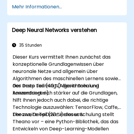
Datenanalyse zu verwenden.
Mehr Informationen...
Fortschrittliche Techniken zur Lösung
komplexer Probleme zu implementieren.
Die Vorhersagegenauigkeit durch die
Deep Neural Networks verstehen
Kombination verschiedener Modelle zu
verbessern.
35 Stunden
Dieser Kurs vermittelt Ihnen zunächst das
konzeptionelle Grundlagenwissen über
neuronale Netze und allgemein über
Algorithmen des maschinellen Lernens sowie
des Deep Learning (Algorithmen und
Der erste Teil (40 %) dieser Schulung
Anwendungen).
konzentriert sich stärker auf die Grundlagen,
hilft Ihnen jedoch auch dabei, die richtige
Technologie auszuwählen: TensorFlow, Caffe,
Theano, DeepDrive, Keras usw.
Der zweite Teil (20 %) dieser Schulung stellt
Theano vor – eine Python-Bibliothek, das das
Entwickeln von Deep-Learning-Modellen