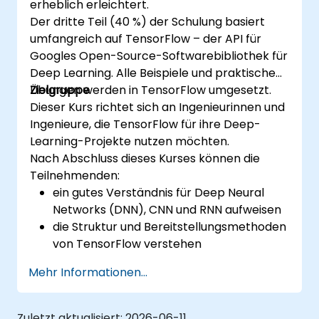
erheblich erleichtert.
Der dritte Teil (40 %) der Schulung basiert
umfangreich auf TensorFlow – der API für
Googles Open-Source-Softwarebibliothek für
Deep Learning. Alle Beispiele und praktischen
Übungen werden in TensorFlow umgesetzt.
Zielgruppe
Dieser Kurs richtet sich an Ingenieurinnen und
Ingenieure, die TensorFlow für ihre Deep-
Learning-Projekte nutzen möchten.
Nach Abschluss dieses Kurses können die
Teilnehmenden:
ein gutes Verständnis für Deep Neural
Networks (DNN), CNN und RNN aufweisen
die Struktur und Bereitstellungsmethoden
von TensorFlow verstehen
Installations-, Produktionsumgebungs-
Mehr Informationen...
und Architekturaufgaben sowie
Konfigurationen durchführen
Codequalität beurteilen, Debugging
Zuletzt aktualisiert:
2026-06-11