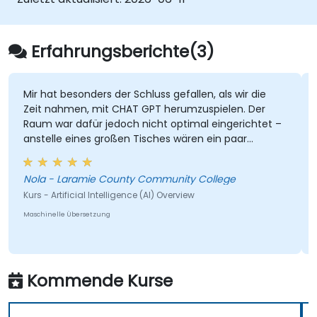
betreiben und Monitoring durchführen
fortgeschrittene produktionsnahe
Aufgaben wie das Trainieren von
Erfahrungsberichte(3)
Modellen, das Erstellen von Graphen und
Logging umsetzen
Mir hat besonders der Schluss gefallen, als wir die
Zeit nahmen, mit CHAT GPT herumzuspielen. Der
Raum war dafür jedoch nicht optimal eingerichtet –
anstelle eines großen Tisches wären ein paar
kleinere Tische nützlicher gewesen, damit wir in
kleinen Gruppen zusammenkommen und
Nola - Laramie County Community College
brainstormen könnten.
Kurs - Artificial Intelligence (AI) Overview
Maschinelle Übersetzung
Kommende Kurse