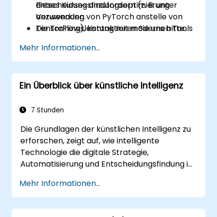
Entscheidungsfindungsoptimierung
dieses Kurses anzufordern (z. B. unter
anzuwenden.
Verwendung von PyTorch anstelle von
Die Trainingsleistung mit modernen Tools
TensorFlow), kontaktieren Sie uns bitte
zu debuggen, zu visualisieren und zu
zur Vereinbarung.
Mehr Informationen...
optimieren.
Ein Überblick über künstliche Intelligenz
7 Stunden
Die Grundlagen der künstlichen Intelligenz zu
erforschen, zeigt auf, wie intelligente
Technologie die digitale Strategie,
Automatisierung und Entscheidungsfindung in
unternehmerischen Abläufen verändert.
Mehr Informationen...
Behandelt Kernkonzepte aus KI-Geschichte,
Problemlösungsrahmenwerken,
Wissensrepräsentation, unsicherer