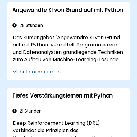
Transparenz zu bewerten.
Angewandte KI von Grund auf mit Python
28 Stunden
Das Kursangebot "Angewandte KI von Grund
auf mit Python" vermittelt Programmierern
und Datenanalysten grundlegende Techniken
zum Aufbau von Machine-Learning-Lösungen
aus der Mitte heraus mit Python. Es werden
Mehr Informationen...
die Kernprinzipien des überwachten Lernens
(Klassifikation und Regression), des
unüberwachten Lernens (Clustering und
Tiefes Verstärkungslernen mit Python
Anomalieerkennung) sowie fortschrittlicher
neuronalen Netzwerkarchitekturen
behandelt. Der Kurs untersucht bewährte
21 Stunden
Methoden für den Umgang mit scikit-learn,
Deep Reinforcement Learning (DRL)
Apache Spark MLlib und Jupyter-Notebooks
verbindet die Prinzipien des
zur praktischen KI-Entwicklung. Er unterstützt