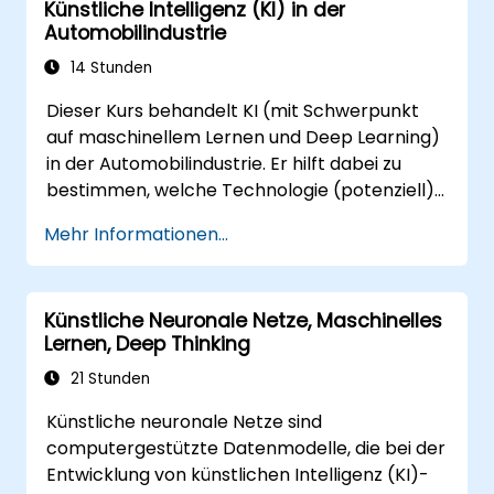
Künstliche Intelligenz (KI) in der
Schlussfolgerung und Lernparadigmen sowie
Automobilindustrie
Kommunikation, Wahrnehmung und
autonomes Handeln. Führt Geschäftsleiter
14 Stunden
und Architekten dabei an, KI-gesteuerte
Dieser Kurs behandelt KI (mit Schwerpunkt
Transformationsmöglichkeiten zu bewerten,
auf maschinellem Lernen und Deep Learning)
neue Technologietrends zu analysieren und
in der Automobilindustrie. Er hilft dabei zu
praktische intelligente Lösungen zu
bestimmen, welche Technologie (potenziell)
integrieren, um die unternehmerische Agilität
in verschiedenen Situationen im Auto
zu steigern.
Mehr Informationen...
eingesetzt werden kann: von einfacher
Automatisierung und Bilderkennung bis hin zu
autonomen Entscheidungsprozessen.
Künstliche Neuronale Netze, Maschinelles
Lernen, Deep Thinking
21 Stunden
Künstliche neuronale Netze sind
computergestützte Datenmodelle, die bei der
Entwicklung von künstlichen Intelligenz (KI)-