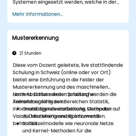
Systemen eingesetzt werden, welche in der
Lage sind, «intelligente» Aufgaben
Mehr Informationen...
auszuführen. Neuronale Netze kommen häufig
in Anwendungen des Maschinellen Lernens
(ML) zum Einsatz, das selbst eine
Mustererkennung
Implementierungsmöglichkeit der KI darstellt.
Deep Learning ist eine Teilmenge des ML.
21 Stunden
Diese vom Dozent geleitete, live stattfindende
Schulung in Schweiz (online oder vor Ort)
bietet eine Einführung in die Felder der
Mustererkennung und des maschinellen
Lernens. Dabei werden praktische
Nach Abschluss dieser Schulung werden die
Anwendungen in den Bereichen Statistik,
Teilnehmer fähig sein:
Informatik, Signalverarbeitung, Computer
Grundlegende statistische Methoden auf
Vision, Data Mining und Bioinformatik
die Mustererkennung anzuwenden.
behandelt.
Schlüsselmodelle wie neuronale Netze
und Kernel-Methoden für die