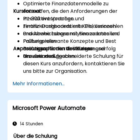
Optimierte Finanzdatenmodelle zu
Kursformat
entwerfen, die den Anforderungen der
PL-300 entsprechen.
Interaktive Vorträge und
Finanz-Dashboards mit KPIs, Kennzahlen
zertifizierungsorientierte Diskussionen.
und Abweichungsanalysen zu erstellen.
Praxisnahe Labore mit Finanzdaten und
Prüfungsrelevante Konzepte und Best
Fallbeispielen.
Anpassungsoptionen des Kurses
Practices für den Zertifizierungserfolg
Prüfungsorientierte Übungen und
anzuwenden.
Simulationsaufgaben.
Um eine maßgeschneiderte Schulung für
diesen Kurs anzufordern, kontaktieren Sie
uns bitte zur Organisation.
Mehr Informationen...
Microsoft Power Automate
14 Stunden
Über die Schulung