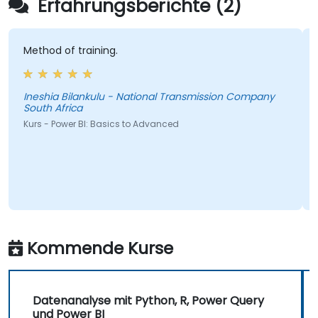
Erfahrungsberichte (2)
hod of training.
Nützlic
sofort 
shia Bilankulu - National Transmission Company
th Africa
Daria
s - Power BI: Basics to Advanced
Kurs - M
Maschinell
Kommende Kurse
Datenanalyse mit Python, R, Power Query
und Power BI