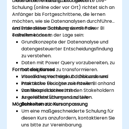
transformieren und zu visualisieren.
Diese unter Anleitung durchgeführte Live-
Schulung (online oder vor Ort) richtet sich an
Anfänger bis Fortgeschrittene, die lernen
möchten, wie sie Datenanalysen durchführen
und interaktive Dashboards mit Power BI
Am Ende dieser Schulung werden die
erstellen können.
Teilnehmenden in der Lage sein:
Grundkonzepte der Datenanalyse und
datengesteuerter Entscheidungsfindung
zu verstehen.
Daten mit Power Query vorzubereiten, zu
Format des Kurses
bereinigen und zu transformieren.
Visuell ansprechende Dashboards und
Interaktive Vorträge und Diskussionen.
interaktive Berichte zu erstellen.
Praktische Übungen mit Power BI anhand
Dashboards sicher mit den Stakeholdern
von Beispieldatensätzen.
zu veröffentlichen und zu teilen.
Angeleitete Übungen und Live-
Möglichkeiten zur Kursanpassung
Demonstrationen.
Um eine maßgeschneiderte Schulung für
diesen Kurs anzufordern, kontaktieren Sie
uns bitte zur Vereinbarung.