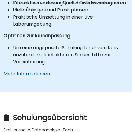
Daten aus mehreren Quellen effektiv integrieren
Interaktive Vorlesungen und Diskussionen.
und analysieren.
Viele Übungen und Praxisphasen.
Praktische Umsetzung in einer Live-
Laborumgebung.
Optionen zur Kursanpassung
Um eine angepasste Schulung für diesen Kurs
anzufordern, kontaktieren Sie uns bitte zur
Vereinbarung.
Mehr Informationen
Schulungsübersicht
Einführung in Datenanalyse-Tools