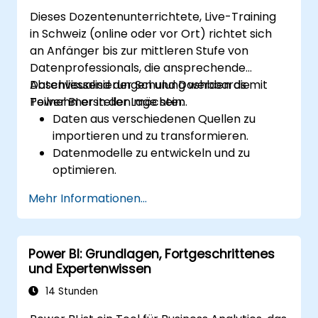
Dieses Dozentenunterrichtete, Live-Training
in Schweiz (online oder vor Ort) richtet sich
an Anfänger bis zur mittleren Stufe von
Datenprofessionals, die ansprechende
Datenvisualisierungen und Dashboards mit
Abschliessend der Schulung werden die
Power BI erstellen möchten.
Teilnehmer in der Lage sein:
Daten aus verschiedenen Quellen zu
importieren und zu transformieren.
Datenmodelle zu entwickeln und zu
optimieren.
Visuell ansprechende und interaktive
Mehr Informationen...
Berichte und Dashboards zu erstellen.
Best Practices für Datenvisualisierung und
Dashboard-Design anzuwenden.
Power BI: Grundlagen, Fortgeschrittenes
Fortschrittliche Funktionen von Power BI
und Expertenwissen
für detaillierte Datenanalyse zu nutzen.
14 Stunden