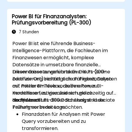
Datenquellen herstellen, Daten
transformieren und Berichte wie Diagramme,
Power BI für Finanzanalysten:
Tabellen, Matrizen, Karten usw. erstellen.
Prüfungsvorbereitung (PL-300)
7 Stunden
Power BI ist eine führende Business-
Intelligence-Plattform, die Fachleuten im
Finanzwesen ermöglicht, komplexe
Datensätze in umsetzbare finanzielle
Erkenntnisse zu verwandeln. Die PL-300-
Dieser dozentengeführte Live-Kurs (online
Zertifizierung bestätigt die Fähigkeit, Daten
oder vor Ort) richtet sich an Finanzanalysten
mit Power BI-Tools vorzubereiten, zu
auf mittlerem Niveau, die ihre Power BI-
modellieren, zu visualisieren und zu
Kenntnisse festigen und sich gleichzeitig auf
analysieren.
die Microsoft PL-300 Data Analyst Associate
Nach Abschluss dieser Schulung sind die
Prüfung vorbereiten möchten.
Teilnehmer in der Lage:
Finanzdaten für Analysen mit Power
Query vorzubereiten und zu
transformieren.