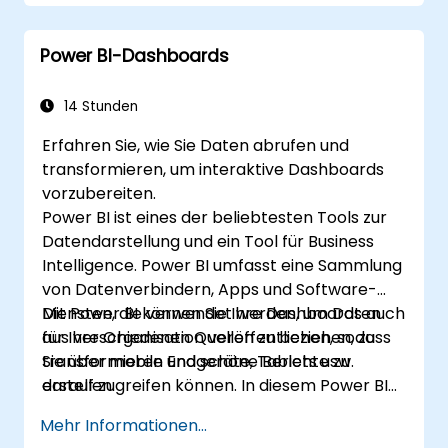
Power BI-Dashboards
14 Stunden
Erfahren Sie, wie Sie Daten abrufen und
transformieren, um interaktive Dashboards
vorzubereiten.
Power BI ist eines der beliebtesten Tools zur
Datendarstellung und ein Tool für Business
Intelligence. Power BI umfasst eine Sammlung
von Datenverbindern, Apps und Software-
Diensten, die verwendet werden, um Daten
Mit Power BI können Sie Ihre Dashboards auch
aus verschiedenen Quellen zu beziehen, zu
für Ihre Organisation veröffentlichen, sodass
transformieren und schöne Berichte zu
Sie über mobile Endgeräte, Tablets usw.
erstellen.
darauf zugreifen können. In diesem Power BI-
Tutorial zeigen wir Ihnen Schritt für Schritt, wie
Mehr Informationen...
Sie eine Verbindung zu mehreren