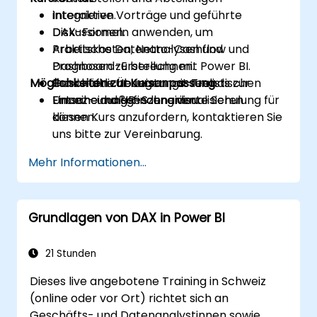
integrieren.
Interaktive Vorträge und geführte
DAX-Formeln anwenden, um
Diskussionen.
Arbeitskosten, Netto-Cashflow und
Praktische Datenanalysen und
Prognosen zu berechnen.
Dashboard-Erstellung mit Power BI.
Möglichkeiten zur Kursanpassung
Geschäftliche Leistungs-Trends zur
Praxisnahe Übungen mit realistischen
Entscheidungsfindung visualisieren
Finanz- und HR-Szenarien.
Um eine maßgeschneiderte Schulung für
können.
diesen Kurs anzufordern, kontaktieren Sie
uns bitte zur Vereinbarung.
Mehr Informationen...
Grundlagen von DAX in Power BI
21 Stunden
Dieses live angebotene Training in Schweiz
(online oder vor Ort) richtet sich an
Geschäfts- und Datenanalystinnen sowie