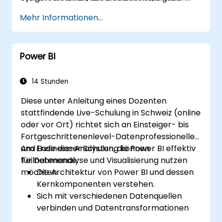
Ihrer Datenverarbeitung und Updates.
und Informationen automatisiert. Die
Mehr Informationen...
Standardisierung von Methoden zur Flow-
Generierung und Arbeitsablauf-Erstellung
wird keine Herausforderung mehr darstellen,
Power BI
und Sie stärken die Sicherheit Ihrer
Organisation.
14 Stunden
Diese unter Anleitung eines Dozenten
stattfindende Live-Schulung in Schweiz (online
oder vor Ort) richtet sich an Einsteiger- bis
Fortgeschrittenenlevel-Datenprofessionelle
und Business-Analysten, die Power BI effektiv
Am Ende dieser Schulung können
für Datenanalyse und Visualisierung nutzen
Teilnehmende:
möchten.
Die Architektur von Power BI und dessen
Kernkomponenten verstehen.
Sich mit verschiedenen Datenquellen
verbinden und Datentransformationen
durchführen.