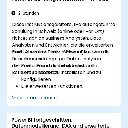
21 Stunden
Diese instruktionsgeleitete, live durchgeführte
Schulung in Schweiz (online oder vor Ort)
richtet sich an Business Analysten, Data
Analysten und Entwickler, die die erweiterten
Funktionen und Tools in Power BI nutzen
Nach Abschluss dieser Schulung werden die
möchten, um komplexe Datenanalysen
Teilnehmer in der Lage sein:
durchzuführen und interaktive visuelle
Power BI und die erforderlichen
Berichte zu erstellen.
Komponenten zu installieren und zu
konfigurieren.
Die erweiterten Funktionen,
Komponenten und Tools in Power BI zu
Mehr Informationen...
verstehen und zu erkunden.
Wertvolle Einblicke in fortgeschrittene
Datenanalyse und -strategie zu erhalten.
Power BI fortgeschritten:
Fortschrittliche Data-Modeling-
Datenmodellierung, DAX und erweiterte
Techniken anzuwenden.