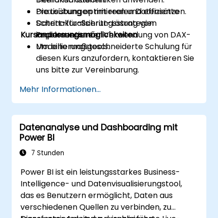
Die Leistung optimieren und effiziente
Praxisübungen mit realen Datensätzen.
Datenaktualisierungsstrategien
Schritt-für-Schritt-Lösung von
Kursanpassungsmöglichkeiten
implementieren.
Problemen unter Verwendung von DAX-
Modellierungstools.
Um eine maßgeschneiderte Schulung für
diesen Kurs anzufordern, kontaktieren Sie
uns bitte zur Vereinbarung.
Mehr Informationen...
Datenanalyse und Dashboarding mit
Power BI
7 Stunden
Power BI ist ein leistungsstarkes Business-
Intelligence- und Datenvisualisierungstool,
das es Benutzern ermöglicht, Daten aus
verschiedenen Quellen zu verbinden, zu