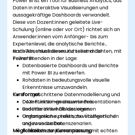
Power BI ist ein Tool für Business Analytics, das
Daten in interaktive Visualisierungen und
aussagekräftige Dashboards verwandelt.
Diese von Dozent:innen geleitete Live-
Schulung (online oder vor Ort) richtet sich an
Anwender:innen vom Anfänger- bis zum
Expertenlevel, die analytische Berichte
erstellen, visualisieren und teilen möchten, mit
Nach Abschluss dieses Kurses sind die
Power BI.
Teilnehmenden in der Lage:
Datenbasierte Dashboards und Berichte
mit Power BI zu entwerfen.
Rohdaten in bedeutungsvolle visuelle
Erkenntnisse umzuwandeln.
Kursformat
Fortgeschrittene Datenmodellierung und
DAX-Funktionen anzuwenden.
Dozent:innen-gesteuerte Präsentationen
Berichte innerhalb der eigenen
und interaktive Diskussionen.
Organisation zu teilen, zu veröffentlichen
Umfangreiche praktische Übungen und
und zu verwalten.
angewandte Datenszenarien.
Möglichkeiten zur Kursanpassung
Praktische Implementierung mit echten