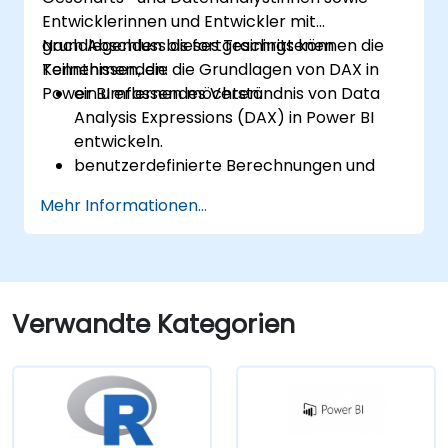
Entwicklerinnen und Entwickler mit
grundlegenden bis fortgeschrittenen
Nach Abschluss dieses Trainings können die
Kenntnissen, die die Grundlagen von DAX in
Teilnehmenden:
Power BI erlernen möchten.
ein umfassendes Verständnis von Data
Analysis Expressions (DAX) in Power BI
entwickeln.
benutzerdefinierte Berechnungen und
Ausdrücke in Power BI erstellen, um Daten
Mehr Informationen...
zu analysieren und Erkenntnisse
abzuleiten.
Bewährte Praktiken zur Optimierung der
DAX-Performance kennen.
Verwandte Kategorien