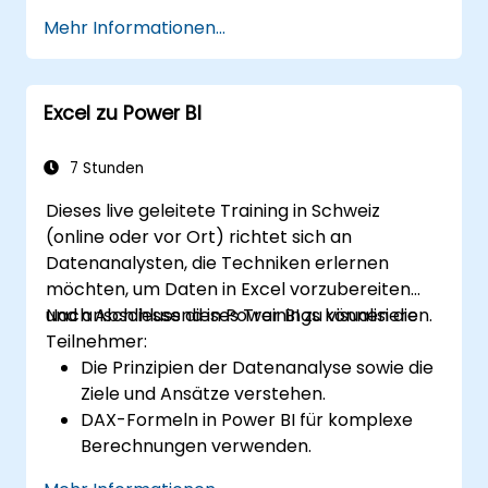
Mehr Informationen...
Excel zu Power BI
7 Stunden
Dieses live geleitete Training in Schweiz
(online oder vor Ort) richtet sich an
Datenanalysten, die Techniken erlernen
möchten, um Daten in Excel vorzubereiten
und anschliessend in Power BI zu visualisieren.
Nach Abschluss dieses Trainings können die
Teilnehmer:
Die Prinzipien der Datenanalyse sowie die
Ziele und Ansätze verstehen.
DAX-Formeln in Power BI für komplexe
Berechnungen verwenden.
Visualisierungen und Diagramme für