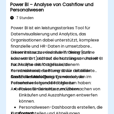
Power BI – Analyse von Cashflow und
Personalwesen
7 Stunden
Power BI ist ein leistungsstarkes Tool für
Datenvisualisierung und Analytics, das
Organisationen dabei unterstützt, komplexe
finanzielle und HR-Daten in umsetzbare
Erkenntnisse zu verwandeln. Dieser Kurs
Dieser instructor-led-live-Training (online
konzentriert sich auf die Nutzung von Power BI
oder vor Ort) richtet sich an Finanz- und HR-
zur Analyse des Cashflows, der
Fachkräfte mit fortgeschrittenem
Personalwesen-Leistung sowie relateder
Kenntnisstand, die Power BI für detaillierte
finanzieller Abläufe.
Cashflow-Verfolgung, Trendanalysen im
Am Ende dieses Trainings werden die
Personalwesen und Berichte zur
Teilnehmer folgende Fähigkeiten haben:
Arbeitskosten einsetzen möchten.
Power BI-Berichte zum Überwachen von
Einkäufen und Auszahlungen entwerfen
können.
Personalwesen-Dashboards erstellen, die
Kursformat
Kostenstellen und Abteilungen