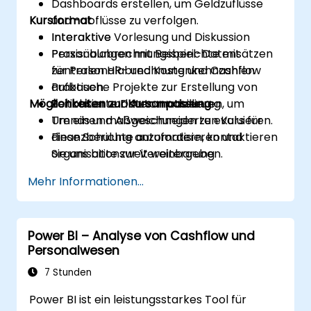
Dashboards erstellen, um Geldzuflüsse
Kursformat
und -abflüsse zu verfolgen.
Interaktive
Interaktive Vorlesung und Diskussion
Personalabrechnungsberichte mit
Praxisübungen mit Beispiel-Datensätzen
zentralen HR- und Kostenkennzahlen
für Personalabrechnung und Cashflow
aufbauen.
Praktische Projekte zur Erstellung von
Möglichkeiten zur Kursanpassung
Zeitbasierte Daten modellieren, um
Berichten und Automatisierung
Trends und Abweichungen zu evaluieren.
Um einen maßgeschneiderten Kurs für
Finanzberichte automatisieren und
diese Schulung anzufordern, kontaktieren
organisationsweit weitergeben.
Sie uns bitte zur Vereinbarung.
Mehr Informationen...
Power BI – Analyse von Cashflow und
Personalwesen
7 Stunden
Power BI ist ein leistungsstarkes Tool für