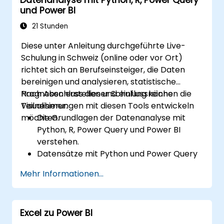
und Power BI
21 Stunden
Diese unter Anleitung durchgeführte Live-
Schulung in Schweiz (online oder vor Ort)
richtet sich an Berufseinsteiger, die Daten
bereinigen und analysieren, statistische
Prognosen erstellen und einflussreiche
Nach Abschluss dieser Schulung können die
Visualisierungen mit diesen Tools entwickeln
Teilnehmer:
möchten.
Die Grundlagen der Datenanalyse mit
Python, R, Power Query und Power BI
verstehen.
Datensätze mit Python und Power Query
bereinigen und organisieren.
Mehr Informationen...
Statistische Analysen und Prognosen mit
R durchführen.
Professionelle Dashboards und Berichte
Excel zu Power BI
mit Power BI erstellen.