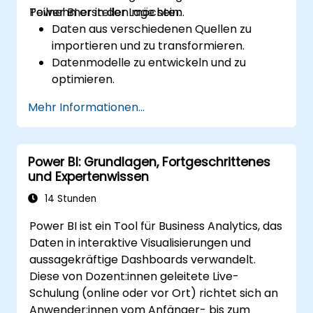
Power BI erstellen möchten.
Teilnehmer in der Lage sein:
Daten aus verschiedenen Quellen zu
importieren und zu transformieren.
Datenmodelle zu entwickeln und zu
optimieren.
Visuell ansprechende und interaktive
Mehr Informationen...
Berichte und Dashboards zu erstellen.
Best Practices für Datenvisualisierung und
Dashboard-Design anzuwenden.
Power BI: Grundlagen, Fortgeschrittenes
Fortschrittliche Funktionen von Power BI
und Expertenwissen
für detaillierte Datenanalyse zu nutzen.
14 Stunden
Power BI ist ein Tool für Business Analytics, das
Daten in interaktive Visualisierungen und
aussagekräftige Dashboards verwandelt.
Diese von Dozent:innen geleitete Live-
Schulung (online oder vor Ort) richtet sich an
Anwender:innen vom Anfänger- bis zum