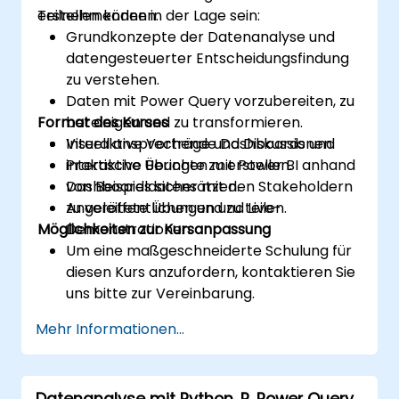
erstellen können.
Teilnehmenden in der Lage sein:
Grundkonzepte der Datenanalyse und
datengesteuerter Entscheidungsfindung
zu verstehen.
Daten mit Power Query vorzubereiten, zu
Format des Kurses
bereinigen und zu transformieren.
Visuell ansprechende Dashboards und
Interaktive Vorträge und Diskussionen.
interaktive Berichte zu erstellen.
Praktische Übungen mit Power BI anhand
Dashboards sicher mit den Stakeholdern
von Beispieldatensätzen.
zu veröffentlichen und zu teilen.
Angeleitete Übungen und Live-
Möglichkeiten zur Kursanpassung
Demonstrationen.
Um eine maßgeschneiderte Schulung für
diesen Kurs anzufordern, kontaktieren Sie
uns bitte zur Vereinbarung.
Mehr Informationen...
Datenanalyse mit Python, R, Power Query