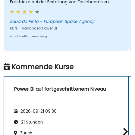
llstricke bei der Erstellung von Dashboards zu
Fortschr
len.
uardo Pinto - European Space Agency
Isidro 
rs - Advanced Power BI
Kurs - A
chinelle Übersetzung
Maschinel
Kommende Kurse
Power BI auf fortgeschrittenem Niveau
2026-09-21 09:30
21 Stunden
Zürich