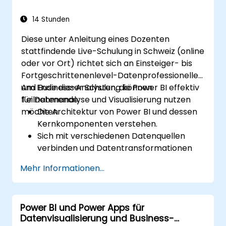
Organisation.
14 Stunden
Diese unter Anleitung eines Dozenten
stattfindende Live-Schulung in Schweiz (online
oder vor Ort) richtet sich an Einsteiger- bis
Fortgeschrittenenlevel-Datenprofessionelle
und Business-Analysten, die Power BI effektiv
Am Ende dieser Schulung können
für Datenanalyse und Visualisierung nutzen
Teilnehmende:
möchten.
Die Architektur von Power BI und dessen
Kernkomponenten verstehen.
Sich mit verschiedenen Datenquellen
verbinden und Datentransformationen
durchführen.
Mehr Informationen...
Effektive Visualisierungen und interaktive
Dashboards erstellen.
Zeilenbasierte Sicherheit implementieren
Power BI und Power Apps für
und den Datenzugriff verwalten.
Datenvisualisierung und Business-