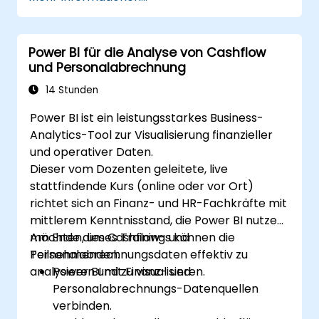
Power BI für die Analyse von Cashflow
und Personalabrechnung
14 Stunden
Power BI ist ein leistungsstarkes Business-
Analytics-Tool zur Visualisierung finanzieller
und operativer Daten.
Dieser vom Dozenten geleitete, live
stattfindende Kurs (online oder vor Ort)
richtet sich an Finanz- und HR-Fachkräfte mit
mittlerem Kenntnisstand, die Power BI nutzen
möchten, um Cashflow- und
Am Ende dieses Trainings können die
Personalabrechnungsdaten effektiv zu
Teilnehmenden:
analysieren und zu visualisieren.
Power BI mit Finanz- und
Personalabrechnungs-Datenquellen
verbinden.