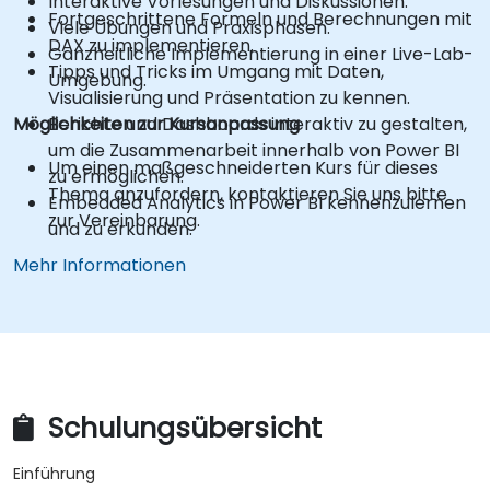
Interaktive Vorlesungen und Diskussionen.
Fortgeschrittene Formeln und Berechnungen mit
Viele Übungen und Praxisphasen.
DAX zu implementieren.
Ganzheitliche Implementierung in einer Live-Lab-
Tipps und Tricks im Umgang mit Daten,
Umgebung.
Visualisierung und Präsentation zu kennen.
Möglichkeiten zur Kursanpassung
Berichte und Dashboards interaktiv zu gestalten,
um die Zusammenarbeit innerhalb von Power BI
Um einen maßgeschneiderten Kurs für dieses
zu ermöglichen.
Thema anzufordern, kontaktieren Sie uns bitte
Embedded Analytics in Power BI kennenzulernen
zur Vereinbarung.
und zu erkunden.
Mehr Informationen
Schulungsübersicht
Einführung