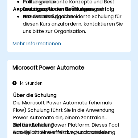
Prüfungsrelevante Konzepte und Best
Fallbeispielen.
Anpassungsoptionen des Kurses
Practices für den Zertifizierungserfolg
Prüfungsorientierte Übungen und
anzuwenden.
Simulationsaufgaben.
Um eine maßgeschneiderte Schulung für
diesen Kurs anzufordern, kontaktieren Sie
uns bitte zur Organisation.
Mehr Informationen...
Microsoft Power Automate
14 Stunden
Über die Schulung
Die Microsoft Power Automate (ehemals
Flow) Schulung führt Sie in die Anwendung
Power Automate ein, einem zentralen
Bestandteil der Power Platform. Dieses Tool
Ziel der Schulung
ermöglicht eine effektive Automatisierung
Das Ziel ist die Vermittlung umfassender