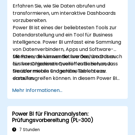
Erfahren Sie, wie Sie Daten abrufen und
transformieren, um interaktive Dashboards
vorzubereiten.
Power BI ist eines der beliebtesten Tools zur
Datendarstellung und ein Tool für Business
Intelligence. Power BI umfasst eine Sammlung
von Datenverbindern, Apps und Software-
Diensten, die verwendet werden, um Daten
Mit Power BI können Sie Ihre Dashboards auch
aus verschiedenen Quellen zu beziehen, zu
für Ihre Organisation veröffentlichen, sodass
transformieren und schöne Berichte zu
Sie über mobile Endgeräte, Tablets usw.
erstellen.
darauf zugreifen können. In diesem Power BI-
Tutorial zeigen wir Ihnen Schritt für Schritt, wie
Mehr Informationen...
Sie eine Verbindung zu mehreren
Datenquellen herstellen, Daten
transformieren und Berichte wie Diagramme,
Power BI für Finanzanalysten:
Tabellen, Matrizen, Karten usw. erstellen.
Prüfungsvorbereitung (PL-300)
7 Stunden