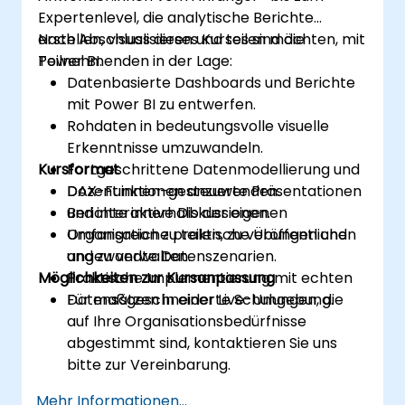
Expertenlevel, die analytische Berichte
erstellen, visualisieren und teilen möchten, mit
Nach Abschluss dieses Kurses sind die
Power BI.
Teilnehmenden in der Lage:
Datenbasierte Dashboards und Berichte
mit Power BI zu entwerfen.
Rohdaten in bedeutungsvolle visuelle
Erkenntnisse umzuwandeln.
Kursformat
Fortgeschrittene Datenmodellierung und
DAX-Funktionen anzuwenden.
Dozent:innen-gesteuerte Präsentationen
Berichte innerhalb der eigenen
und interaktive Diskussionen.
Organisation zu teilen, zu veröffentlichen
Umfangreiche praktische Übungen und
und zu verwalten.
angewandte Datenszenarien.
Möglichkeiten zur Kursanpassung
Praktische Implementierung mit echten
Datensätzen in einer Live-Umgebung.
Für maßgeschneiderte Schulungen, die
auf Ihre Organisationsbedürfnisse
abgestimmt sind, kontaktieren Sie uns
bitte zur Vereinbarung.
Mehr Informationen...