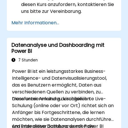
diesen Kurs anzufordern, kontaktieren Sie
uns bitte zur Vereinbarung.
Mehr Informationen...
Datenanalyse und Dashboarding mit
Power BI
7 Stunden
Power BI ist ein leistungsstarkes Business-
Intelligence- und Datenvisualisierungstool,
das es Benutzern ermöglicht, Daten aus
verschiedenen Quellen zu verbinden, zu
transformieren und zu visualisieren.
Diese unter Anleitung durchgeführte Live-
Schulung (online oder vor Ort) richtet sich an
Anfänger bis Fortgeschrittene, die lernen
möchten, wie sie Datenanalysen durchführen
und interaktive Dashboards mit Power BI
Am Ende dieser Schulung werden die