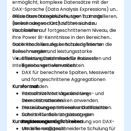
ermöglicht, komplexe Datensätze mit der
DAX-Sprache (Data Analysis Expressions) und
effizienten Datenbeziehungen zu modellieren,
Diese Dozentengeführte, Live-Trainings
Berechnungen durchzuführen und zu
(online oder vor Ort) richtet sich an
visualisieren.
Fachkräfte auf fortgeschrittenem Niveau, die
ihre Power BI-Kenntnisse in den Bereichen
Datenmodellierung, benutzerdefinierte
Nach Abschluss dieser Schulung können die
Berechnungen und leistungsstarke
Teilnehmenden:
Visualisierungstechniken für Business
Effektive Datenmodelle entwerfen und
Intelligence vertiefen möchten.
Beziehungen verwalten.
DAX für berechnete Spalten, Messwerte
und fortgeschrittene Aggregationen
Kursformat
verwenden.
Fortschrittliche Visualisierungs- und
Interaktive Vorträge und Live-
Interaktionstechniken anwenden.
Demonstrationen.
Die Leistung optimieren und effiziente
Praxisübungen mit realen Datensätzen.
Datenaktualisierungsstrategien
Schritt-für-Schritt-Lösung von
Kursanpassungsmöglichkeiten
implementieren.
Problemen unter Verwendung von DAX-
Modellierungstools.
Um eine maßgeschneiderte Schulung für