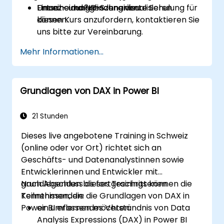
Entscheidungsfindung visualisieren
Finanz- und HR-Szenarien.
Um eine maßgeschneiderte Schulung für
können.
diesen Kurs anzufordern, kontaktieren Sie
uns bitte zur Vereinbarung.
Mehr Informationen...
Grundlagen von DAX in Power BI
21 Stunden
Dieses live angebotene Training in Schweiz
(online oder vor Ort) richtet sich an
Geschäfts- und Datenanalystinnen sowie
Entwicklerinnen und Entwickler mit
grundlegenden bis fortgeschrittenen
Nach Abschluss dieses Trainings können die
Kenntnissen, die die Grundlagen von DAX in
Teilnehmenden:
Power BI erlernen möchten.
ein umfassendes Verständnis von Data
Analysis Expressions (DAX) in Power BI