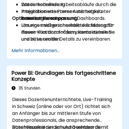
Wiederkehrende Arbeitsabläufe durch die
Datenmodellierung.
Integration von Power Automate zu
Projektbasiertes Lernen mit begleiteter
Optionen zur Kursanpassung
automatisieren.
Erstellung von Apps und Dashboards.
Lösungen sicher innerhalb des Microsoft-
Um eine maßgeschneiderte Schulung für
Power-Plattform-Ökosystems zu teilen
diesen Kurs anzufordern, kontaktieren Sie
und zu verwalten.
uns bitte, um die Details zu vereinbaren.
Mehr Informationen...
Power BI: Grundlagen bis fortgeschrittene
Konzepte
35 Stunden
Dieses Dozentenunterrichtete, Live-Training
in Schweiz (online oder vor Ort) richtet sich
an Anfänger bis zur mittleren Stufe von
Datenprofessionals, die ansprechende
Datenvisualisierungen und Dashboards mit
Abschliessend der Schulung werden die