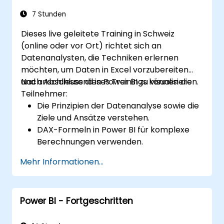
Daten aus mehreren Quellen effektiv
integrieren und analysieren.
7 Stunden
Dieses live geleitete Training in Schweiz
(online oder vor Ort) richtet sich an
Datenanalysten, die Techniken erlernen
möchten, um Daten in Excel vorzubereiten
und anschliessend in Power BI zu visualisieren.
Nach Abschluss dieses Trainings können die
Teilnehmer:
Die Prinzipien der Datenanalyse sowie die
Ziele und Ansätze verstehen.
DAX-Formeln in Power BI für komplexe
Berechnungen verwenden.
Visualisierungen und Diagramme für
Mehr Informationen...
spezifische Analysefälle erstellen und
einsetzen.
Mittels Power View importieren, um von
Power BI - Fortgeschritten
Excel-basierter Power BI zu unabhängiger
Power BI zu wechseln.