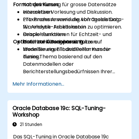
Format des Kurses
Komprimierung für grosse Datensätze
einzusetzen.
Interaktive Vorlesung und Diskussion.
ETL-Prozesse sowie die Abfrageleistung
Praxisnahe Anwendung von Oracle Data-
für Analytik-Arbeitslasten zu optimieren.
Warehouse-Funktionen in
Oracle-Funktionen für Echtzeit- und
Beispielszenarien.
Optionen zur Kursanpassung
historische Berichte zu nutzen.
Geführte Übungen mit Fokus auf
Modellierung, ETL und Performance-
Wenn Sie einen individuellen Kurs für
Tuning.
dieses Thema basierend auf den
Datenmodellen oder
Berichterstellungsbedürfnissen Ihrer
Organisation wünschen, kontaktieren Sie
Mehr Informationen...
uns bitte, um dies zu arrangieren.
Oracle Database 19c: SQL-Tuning-
Workshop
21 Stunden
Das SQL-Tuning in Oracle Database 19c