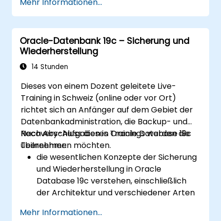
Mehr Informationen...
Automatic Storage Management (ASM)
zu entwickeln, darunter die Verwaltung
von Disk Groups, Tuning von Instanzen
Oracle-Datenbank 19c – Sicherung und
sowie Backup und Wiederherstellung.
Wiederherstellung
Fortgeschrittene Techniken zum RAC-
Performance-Tuning, Konfigurationen für
14 Stunden
Disaster Recovery sowie Best Practices
Dieses von einem Dozent geleitete Live-
für hohe Verfügbarkeit zu erlernen.
Training in Schweiz (online oder vor Ort)
Diagnose- und Fehlersuchfähigkeiten zu
richtet sich an Anfänger auf dem Gebiet der
erwerben, um Probleme in RAC- und
Datenbankadministration, die Backup- und
Grid-Infrastructure-Umgebungen zu
Recovery-Aufgaben in Oracle Database 19c
Nach Abschluss dieses Trainings werden die
lösen.
übernehmen möchten.
Teilnehmer:
Den Prozess des Patchens und
die wesentlichen Konzepte der Sicherung
Upgradens von Oracle RAC und der Grid
und Wiederherstellung in Oracle
Infrastructure zu verstehen, wobei
Database 19c verstehen, einschließlich
Ausfallzeiten minimiert und die
der Architektur und verschiedener Arten
Systemstabilität aufrechterhalten
von Ausfällen.
werden.
Mehr Informationen...
praktische Erfahrungen mit der