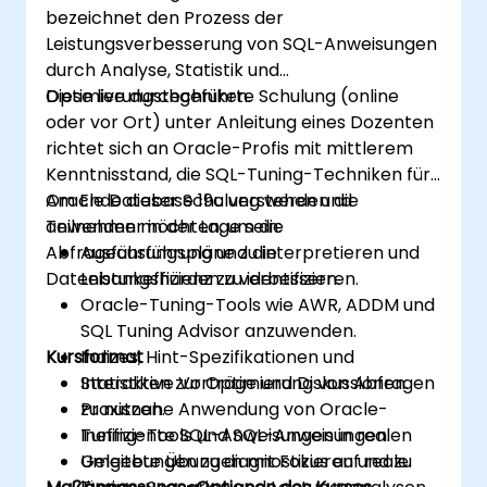
bezeichnet den Prozess der
Leistungsverbesserung von SQL-Anweisungen
durch Analyse, Statistik und
Optimierungstechniken.
Diese live durchgeführte Schulung (online
oder vor Ort) unter Anleitung eines Dozenten
richtet sich an Oracle-Profis mit mittlerem
Kenntnisstand, die SQL-Tuning-Techniken für
Oracle Database 19c verstehen und
Am Ende dieser Schulung werden die
anwenden möchten, um die
Teilnehmer in der Lage sein:
Abfrageausführung und die
Ausführungspläne zu interpretieren und
Datenbankeffizienz zu verbessern.
Leistungshürden zu identifizieren.
Oracle-Tuning-Tools wie AWR, ADDM und
SQL Tuning Advisor anzuwenden.
Kursformat
Indizes, Hint-Spezifikationen und
Statistiken zur Optimierung von Abfragen
Interaktive Vorträge und Diskussionen.
zu nutzen.
Praxisnahe Anwendung von Oracle-
Ineffiziente SQL-Anweisungen in realen
Tuning-Tools und SQL-Anweisungen.
Umgebungen zu diagnostizieren und zu
Geleitete Übungen mit Fokus auf reale