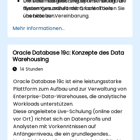
Die Datenbankleistung optimieren und die
Um eine maßgeschneiderte Schulung für
Systemgesundheit mit Oracle-Tools
diesen Kurs anzufordern, kontaktieren Sie
überwachen.
uns bitte zur Vereinbarung.
Migrationen von früheren Versionen der
Mehr Informationen...
Oracle Database auf 19c planen und
durchführen.
Oracle Database 19c: Konzepte des Data
Warehousing
14 Stunden
Oracle Database 19c ist eine leistungsstarke
Plattform zum Aufbau und zur Verwaltung von
Enterprise-Data-Warehouses, die analytische
Workloads unterstützen.
Diese angeleitete Live-Schulung (online oder
vor Ort) richtet sich an Datenprofis und
Analysten mit Vorkenntnissen auf
Anfängerniveau, die ein grundlegendes