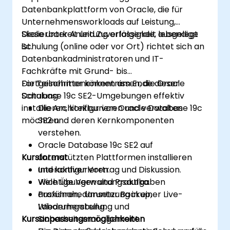
Leistungsansichten, SQL-Tracing und
Datenbankplattform von Oracle, die für
Ausführungsplänen zu überwachen und
Unternehmensworkloads auf Leistung,
Störungen zu beheben.
Skalierbarkeit und Zuverlässigkeit ausgelegt
Diese unter Anleitung erfolgende, lebendige
Den Übergang von Version 11g auf 19c
ist.
Schulung (online oder vor Ort) richtet sich an
unter Verwendung unterstützter
Datenbankadministratoren und IT-
Upgrade-Pfade und Tools zu planen und
Fachkräfte mit Grund- bis
durchzuführen.
Fortgeschrittenenkentnissen, die Oracle
Die Teilnehmer können am Ende dieser
Database 19c SE2-Umgebungen effektiv
Schulung:
installieren, konfigurieren und verwalten
Die Architektur von Oracle Database 19c
möchten.
SE2 und deren Kernkomponenten
verstehen.
Oracle Database 19c SE2 auf
Kursformat
unterstützten Plattformen installieren
und konfigurieren.
Interaktiver Vortrag und Diskussion.
Wichtige Verwaltungsaufgaben
Viele Übungen und Praktika.
ausführen, darunter Backup,
Praxisnahe Umsetzung in einer Live-
Wiederherstellung und
Laborumgebung.
Kursanpassungsmöglichkeiten
Sicherheitsmanagement.