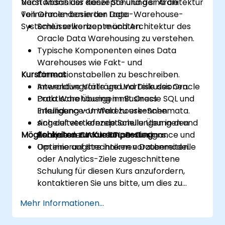
Verständnis der Konzepte und der Architektur
Nach Abschluss dieser Schulung sind die
von Oracle-basierten Data-Warehouse-
Teilnehmenden in der Lage:
Systemen erwerben möchten.
Schlüsselkonzepte und Architektur des
Oracle Data Warehousing zu verstehen.
Typische Komponenten eines Data
Warehouses wie Fakt- und
Kursformat
Dimensionstabellen zu beschreiben.
Anwendungsfälle und Vorteile des Oracle
Interaktive Vorträge und Diskussionen.
Data Warehousing im Business
Praktische Übungen mit Oracle SQL und
Intelligence-Umfeld zu erkennen.
Erkundung von Warehouse-Schemata.
sich auf vertiefende Schulungen in den
Angeleitete konzeptionelle Übungen und
Möglichkeiten zur Kursanpassung
Bereichen Oracle ETL, Performance und
Analyse der Warehouse-Designs.
Optimierungstechniken vorzubereiten.
Um eine auf Ihre internen Datenmodelle
oder Analytics-Ziele zugeschnittene
Schulung für diesen Kurs anzufordern,
kontaktieren Sie uns bitte, um dies zu
organisieren.
Mehr Informationen...