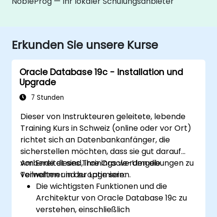
NobleProg — Ihr lokaler Schulungsanbieter
Erkunden Sie unsere Kurse
Oracle Database 19c - Installation und
Upgrade
7 Stunden
Dieser von Instrukteuren geleitete, lebende
Training Kurs in Schweiz (online oder vor Ort)
richtet sich an Datenbankanfänger, die
sicherstellen möchten, dass sie gut darauf
vorbereitet sind, ihre Oracle-Umgebungen zu
Am Ende dieses Trainings werden die
verwalten und zu optimieren.
Teilnehmer in der Lage sein:
Die wichtigsten Funktionen und die
Architektur von Oracle Database 19c zu
verstehen, einschließlich