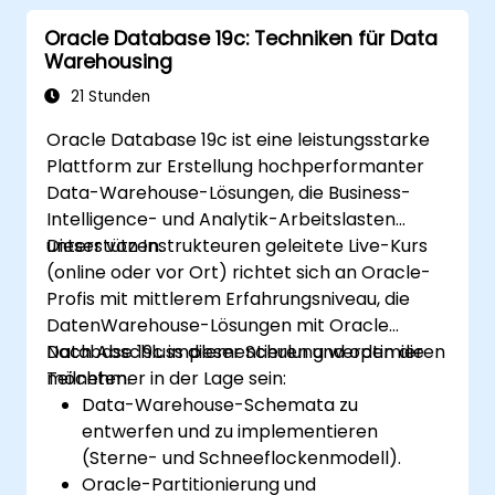
Oracle Database 19c: Techniken für Data
Warehousing
21 Stunden
Oracle Database 19c ist eine leistungsstarke
Plattform zur Erstellung hochperformanter
Data-Warehouse-Lösungen, die Business-
Intelligence- und Analytik-Arbeitslasten
unterstützen.
Dieser von Instrukteuren geleitete Live-Kurs
(online oder vor Ort) richtet sich an Oracle-
Profis mit mittlerem Erfahrungsniveau, die
DatenWarehouse-Lösungen mit Oracle
Database 19c implementieren und optimieren
Nach Abschluss dieser Schulung werden die
möchten.
Teilnehmer in der Lage sein:
Data-Warehouse-Schemata zu
entwerfen und zu implementieren
(Sterne- und Schneeflockenmodell).
Oracle-Partitionierung und