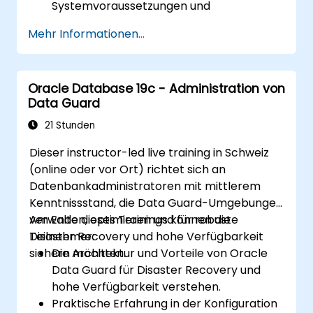
Systemvoraussetzungen und
Installationsmethoden.
Mehr Informationen...
Praktische Fähigkeiten im Installieren von
Oracle Database 19c und Oracle Grid
Infrastructure zu erlangen, einschließlich
Oracle Database 19c - Administration von
der Konfiguration von Netzwerk-,
Data Guard
Speicher- und Sicherheitseinstellungen.
Den vollständigen Prozess des Upgrades
21 Stunden
auf Oracle Database 19c zu lernen, von
Dieser instructor-led live training in Schweiz
der Vorbereitungsphase bis zur Post-
(online oder vor Ort) richtet sich an
Upgrade-Validierung.
Datenbankadministratoren mit mittlerem
Fähigkeiten zur Fehlerbehebung zu
Kenntnissstand, die Data Guard-Umgebungen
entwickeln, um häufige Probleme
verwalten, optimieren und für robuste
Am Ende dieses Trainings können die
während der Installation und des
Disaster Recovery und hohe Verfügbarkeit
Teilnehmer:
Upgrades zu lösen.
sichern möchten.
Die Architektur und Vorteile von Oracle
Best Practices für die Installation und das
Data Guard für Disaster Recovery und
Upgrade von Oracle Database
hohe Verfügbarkeit verstehen.
anzuwenden, um eine reibungslose und
Praktische Erfahrung in der Konfiguration
erfolgreiche Implementierung