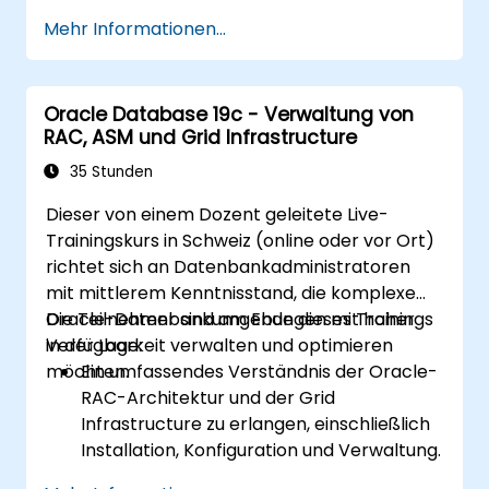
und Verwaltung physischer und logischer
sicherzustellen.
Mehr Informationen...
Standby-Datenbanken sammeln,
inklusive des Data Guard Broker.
Praktische Fähigkeiten in der
Oracle Database 19c - Verwaltung von
Überwachung, Fehlerbehebung und
RAC, ASM und Grid Infrastructure
Optimierung von Data Guard-
Umgebungen für optimale Leistung
35 Stunden
entwickeln.
Dieser von einem Dozent geleitete Live-
Fortgeschrittene Funktionen wie Active
Trainingskurs in Schweiz (online oder vor Ort)
Data Guard, Data Guard mit RAC und die
richtet sich an Datenbankadministratoren
Sicherung von Data Guard-
mit mittlerem Kenntnisstand, die komplexe
Kommunikationen lernen.
Oracle-Datenbankumgebungen mit hoher
Die Teilnehmer sind am Ende dieses Trainings
Best Practices für Disaster-Recovery-
Verfügbarkeit verwalten und optimieren
in der Lage:
Planung, Gewährleistung der
möchten.
Ein umfassendes Verständnis der Oracle-
Datenkonsistenz und Automatisierung
RAC-Architektur und der Grid
von Data Guard-Betriebshandlungen
Infrastructure zu erlangen, einschließlich
anwenden.
Installation, Konfiguration und Verwaltung.
Praktische Fähigkeiten im Umgang mit