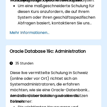
Maßanpassungs-Optionen des Kurses
lösen.
Tuning-Szenarien und Leistungsanalysen.
Um eine maßgeschneiderte Schulung für
diesen Kurs anzufordern, die auf Ihrem
System oder Ihren geschäftsspezifischen
Abfragen basiert, kontaktieren Sie uns
bitte zur Vereinbarung.
Mehr Informationen...
Oracle Database 19c: Administration
35 Stunden
Diese live vermittelte Schulung in Schweiz
(online oder vor Ort) richtet sich an
Systemadministratoren, die erfahren
möchten, wie sie eine Oracle-Datenbank
verwalten, überwachen und unterstützen
Am Ende dieser Schulung werden die
können.
Teilnehmer: