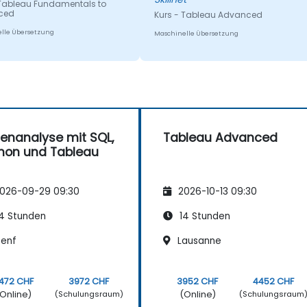
 Tableau Fundamentals to
leicht verständliche Weise.
ced
Kurs - Tableau Advanced
lle Übersetzung
Maschinelle Übersetzung
enanalyse mit SQL,
Tableau Advanced
hon und Tableau
026-09-29 09:30
2026-10-13 09:30
4 Stunden
14 Stunden
enf
Lausanne
472 CHF
3972 CHF
3952 CHF
4452 CHF
Online)
(Online)
(Schulungsraum)
(Schulungsraum