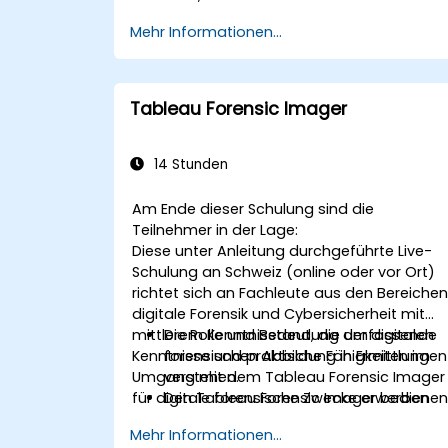
Mehr Informationen...
Tableau Forensic Imager
14 Stunden
Am Ende dieser Schulung sind die
Teilnehmer in der Lage:
Diese unter Anleitung durchgeführte Live-
Schulung an Schweiz (online oder vor Ort)
richtet sich an Fachleute aus den Bereiche
digitale Forensik und Cybersicherheit mit
mittlerem Kenntnisstand, die umfassende
Die Rolle und Bedeutung der digitalen
Kenntnisse und praktische Fähigkeiten im
forensischen Abbildung in Ermittlungen
Umgang mit dem Tableau Forensic Imager
verstehen.
für digitale forensische Zwecke erwerben
Den Tableau Forensic Imager bedienen
möchten.
um forensisch einwandfreie Abbilder z
Mehr Informationen...
erstellen.