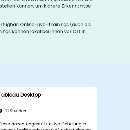
stellen können, um klarere Erkenntnisse
erfügbar. Online-Live-Trainings (auch als
ings können lokal bei Ihnen vor Ort in
Tableau Desktop
21 Stunden
Diese dozentengestützte,Live-Schulung in
Schweiz (online oder vor Ort) richtet sich an