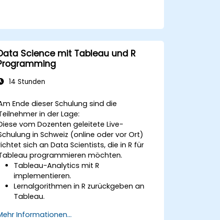
Karten, Dual-Achsen-Diagramme,
sowie Hierarchien, Gruppen und Sets
zur Verbesserung der Analyse nutzen.
Berechnete Felder und Parameter
erstellen, um dynamische und
Data Science mit Tableau und R
kundenspezifische Visualisierungen auf
Programming
Basis von Benutzerinputs und
Logikfunktionen zu erzeugen.
14 Stunden
Interaktive Dashboards und
Geschichten entwerfen, die mehrere
Am Ende dieser Schulung sind die
Visualisierungen und Filter einbeziehen,
Teilnehmer in der Lage:
um eine zusammenhängende
Diese vom Dozenten geleitete Live-
Erzählung zu erzählen.
Schulung in Schweiz (online oder vor Ort)
richtet sich an Data Scientists, die in R für
Tableau programmieren möchten.
Tableau-Analytics mit R
implementieren.
Lernalgorithmen in R zurückgeben an
Tableau.
R-Funktionen in Tableau strukturieren
Mehr Informationen...
und visualisieren.