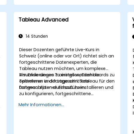
verstehen.
Ihre Kenntnisse in den Grundlagen von
Python und SQL auffrischen.
Tableau Advanced
Daten-Vorverarbeitungs-Techniken in
Python anwenden.
Lernen, wie Python und SQL für die
14 Stunden
Datenanalyse verbunden werden
können.
Dieser Dozenten geführte Live-Kurs in
In insightful Datenvisualisierungen und
Schweiz (online oder vor Ort) richtet sich an
n
Diagramme mit Tableau erstellen.
fortgeschrittene Datenexperten, die
Tableau nutzen möchten, um komplexe
Visualisierungen zu erstellen, Dashboards zu
Am Ende dieses Trainings werden die
optimieren und fortgeschrittene
Teilnehmer in der Lage sein: Tableau für den
Datenanalysen durchzuführen.
fortgeschrittenen Einsatz zu installieren und
zu konfigurieren, fortgeschrittene
Berechnungen zu erstellen, interaktive
Mehr Informationen...
Dashboards zu entwerfen und die
n
Performance zu optimieren.
r