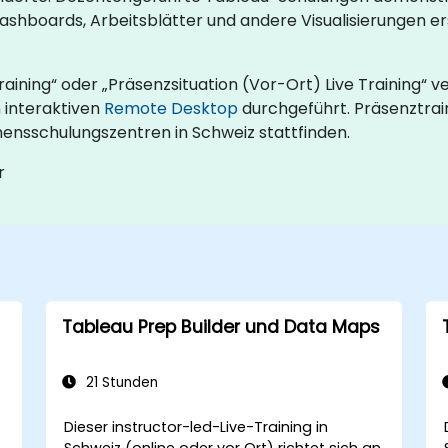
ashboards, Arbeitsblätter und andere Visualisierungen er
aining“ oder „Präsenzsituation (Vor-Ort) Live Training“ v
 interaktiven
Remote Desktop
durchgeführt. Präsenztrain
nsschulungszentren in Schweiz stattfinden.
r
Tableau Prep Builder und Data Maps
21 Stunden
Dieser instructor-led-Live-Training in
Schweiz (online oder vor Ort) richtet sich an