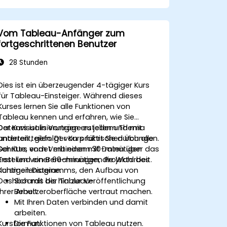
Datenbasierte Entscheidungen für
Geschäftsabläufe treffen.
Vom Tableau-Anfänger zum
fortgeschrittenen Benutzer
28 Stunden
Dies ist ein überzeugender 4-tägiger Kurs
für Tableau-Einsteiger. Während dieses
Kurses lernen Sie alle Funktionen von
Tableau kennen und erfahren, wie Sie
Datenvisualisierungen erstellen und mit
Der Kurs ist in Vorträge zu jedem Thema
anderen teilen. Der Kurs führt Sie durch alle
unterteilt, gefolgt von praktischen Übungen.
Schritte, vom Verbinden mit Daten über das
Der Kurs endet mit einem 30-minütigen
Erstellen von Berechnungen, die Wahl des
Test und einer 60-minütigen Projektarbeit.
richtigen Diagramms, den Aufbau von
Kursmeilensteine:
Dashboards bis hin zur Veröffentlichung
Sich mit der Tableau-
Ihrer Arbeit.
Benutzeroberfläche vertraut machen.
Mit Ihren Daten verbinden und damit
arbeiten.
Kursformat:
Die Funktionen von Tableau nutzen.