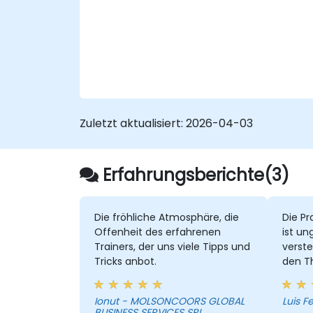
einschliesslich arithmetischer
Berechnungen, benutzerdefinierter
Aggregationen und Verhältnisse,
Datumsoperationen sowie
Tabellenberechnungen
Daten mit unterschiedlichen
Visualisierungstypen darzustellen
Dashboards zur gemeinsamen
Zuletzt aktualisiert:
2026-04-03
Nutzung von Visualisierungen zu
erstellen
Erfahrungsberichte(3)
Die fröhliche Atmosphäre, die
Die Pra
Offenheit des erfahrenen
ist un
Trainers, der uns viele Tipps und
verste
Tricks anbot.
den T
hat.
Ionut - MOLSONCOORS GLOBAL
Luis F
BUSINESS SERVICES SRL