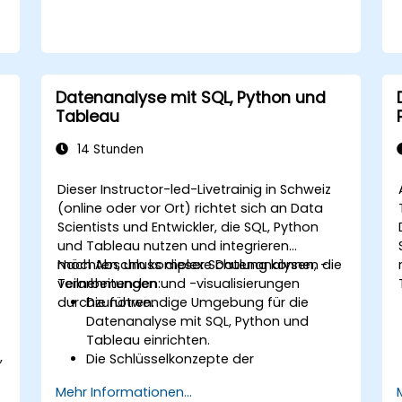
automatisierte Updates und Zeitpläne
ermöglicht werden.
Einfache und erweiterte Karten mit
geografischen Daten erstellen,
einschließlich Füllkarten (Filled Maps),
Datenanalyse mit SQL, Python und
Dichtekarten (Density Maps) und Dual-
Tableau
Achsen-Karten.
Mapping-Techniken anwenden, um
14 Stunden
reale geschäftliche Probleme durch
interaktive und detaillierte
Dieser Instructor-led-Livetrainig in Schweiz
geografische Visualisierungen zu lösen.
(online oder vor Ort) richtet sich an Data
Scientists und Entwickler, die SQL, Python
und Tableau nutzen und integrieren
n
möchten, um komplexe Datenanalysen, -
Nach Abschluss dieser Schulung können die
verarbeitungen und -visualisierungen
Teilnehmenden:
durchzuführen.
Die notwendige Umgebung für die
Datenanalyse mit SQL, Python und
Tableau einrichten.
,
Die Schlüsselkonzepte der
u
Softwareintegration (Daten, Server,
Mehr Informationen...
Clients, APIs, Endpunkte usw.)