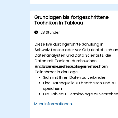
Best Practices im Umgang mit und der
Sicherung digitaler Beweise anwenden.
Die Softwareoberfläche navigieren, um
Grundlagen bis fortgeschrittene
Abbildungsaufgaben zu konfigurieren,
Techniken in Tableau
auszuführen und zu verwalten.
Forensische Abbilder analysieren und
28 Stunden
validieren, um Integrität und
Gerichtstauglichkeit zu gewährleisten.
Diese live durchgeführte Schulung in
Schweiz (online oder vor Ort) richtet sich a
Datenanalysten und Data Scientists, die
Daten mit Tableau durchsuchen,
analysieren und visualisieren möchten.
Am Ende dieser Schulung sind die
Teilnehmer in der Lage:
Sich mit Ihren Daten zu verbinden
Eine Datenquelle zu bearbeiten und zu
speichern
Die Tableau-Terminologie zu verstehe
Das Tableau-Interface / Paradigma zu
Mehr Informationen...
effektiven Erstellung leistungsstarker
Visualisierungen zu nutzen
Berechnungen einzubinden,