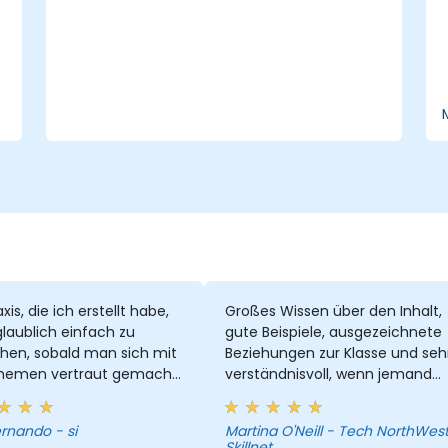
xis, die ich erstellt habe,
Großes Wissen über den Inhalt,
glaublich einfach zu
gute Beispiele, ausgezeichnete
hen, sobald man sich mit
Beziehungen zur Klasse und seh
hemen vertraut gemacht
verständnisvoll, wenn jemand
zusätzliche Hilfe benötigte.
Bereit, anzuhalten und Dinge
ernando - si
Martina O'Neill - Tech NorthWes
erneut zu erklären und auf eine
Skillnet