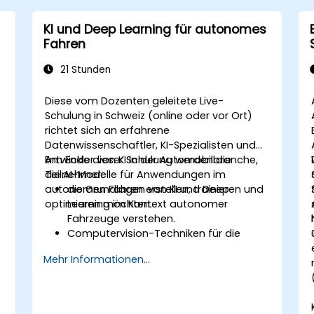
KI und Deep Learning für autonomes
Fahren
21 Stunden
Diese vom Dozenten geleitete Live-
Schulung in Schweiz (online oder vor Ort)
richtet sich an erfahrene
Datenwissenschaftler, KI-Spezialisten und
Entwickler von KI in der Automobilbranche,
Am Ende dieser Schulung werden die
die AI-Modelle für Anwendungen im
Teilnehmer:
autonomen Fahren erstellen, trainieren und
die Grundlagen von KI und Deep
optimieren möchten.
Learning im Kontext autonomer
Fahrzeuge verstehen.
Computervision-Techniken für die
Echtzeit-Objekterkennung und
Mehr Informationen...
Fahrbahnerkennung implementieren.
Reinforcement Learning für
Entscheidungsprozesse in fahrerlosen
Systemen nutzen.