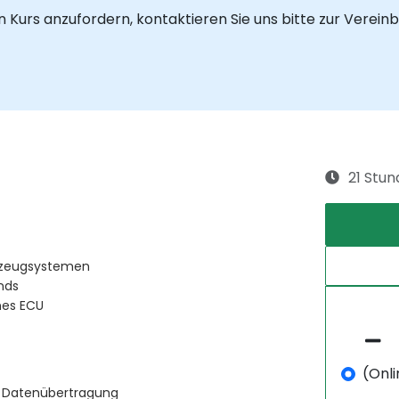
en Kurs anzufordern, kontaktieren Sie uns bitte zur Verein
21 Stu
hrzeugsystemen
nds
nes ECU
(Onli
er Datenübertragung