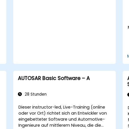
Sensor-Fusion-Techniken integrieren,
um die Wahrnehmung und Navigation
zu verbessern.
n
Deep-Learning-Modelle aufbauen, um
Fahrszenarien vorherzusagen und zu
analysieren.
AUTOSAR Basic Software – A
28 Stunden
Dieser instructor-led, Live-Training (online
oder vor Ort) richtet sich an Entwickler von
eingebetteter Software und Automotive-
Ingenieure auf mittlerem Niveau, die die