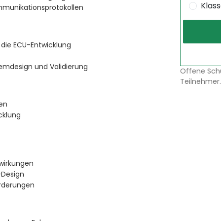
Klas
mmunikationsprotokollen
r die ECU-Entwicklung
emdesign und Validierung
Offene Sch
Teilnehmer.
ien
cklung
swirkungen
-Design
orderungen