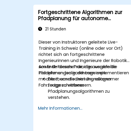
Fortgeschrittene Algorithmen zur
Pfadplanung für autonome
Fahrzeuge
21 Stunden
Dieser von Instruktoren geleitete Live-
Training in Schweiz (online oder vor Ort)
richtet sich an fortgeschrittene
Ingenieurinnen und Ingenieure der Robotik
sowie KI-Forschende, die ausgefeilte
Am Ende dieses Trainings werden die
Pfadplanungsalgorithmen implementieren
Teilnehmenden in der Lage sein:
möchten, um die Leistung autonomer
Die theoretischen Grundlagen
Fahrzeuge zu verbessern.
fortgeschrittener
Pfadplanungsalgorithmen zu
verstehen.
Algorithmen wie RRT*, A* und D* für
Mehr Informationen...
Echtzeitnavigation zu implementieren.
Pfadplanung für Hindernisvermeidung
und dynamische Umgebungen zu
optimieren.