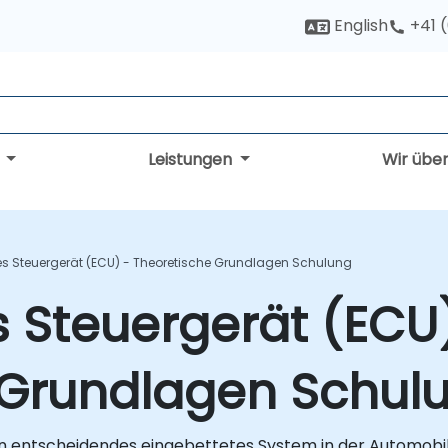
English
+41 
g
Leistungen
Wir übe
es Steuergerät (ECU) - Theoretische Grundlagen Schulung
s Steuergerät (ECU
 Grundlagen Schul
ein entscheidendes eingebettetes System in der Automobi