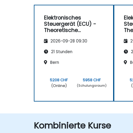
Elektronisches
Ele
Steuergerät (ECU) -
Ste
Theoretische
The
Grundlagen
Gr
2026-09-28 09:30
2
21 Stunden
2
Bern
B
5208 CHF
5958 CHF
5
(Online)
(
(Schulungsraum)
Kombinierte Kurse