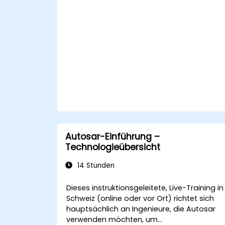
Pfadplanungsalgorithmen mit
Sensordaten zu integrieren, um die
Genauigkeit zu erhöhen.
Die Leistung verschiedener Algorithme
in praktischen Szenarien zu bewerten.
Autosar-Einführung –
Technologieübersicht
14 Stunden
Dieses instruktionsgeleitete, Live-Training in
Schweiz (online oder vor Ort) richtet sich
hauptsächlich an Ingenieure, die Autosar
verwenden möchten, um