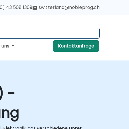
(0) 43 508 1309
switzerland@nobleprog.ch
r uns
Kontaktanfrage
) -
ung
l-Elektronik, das verschiedene Unter