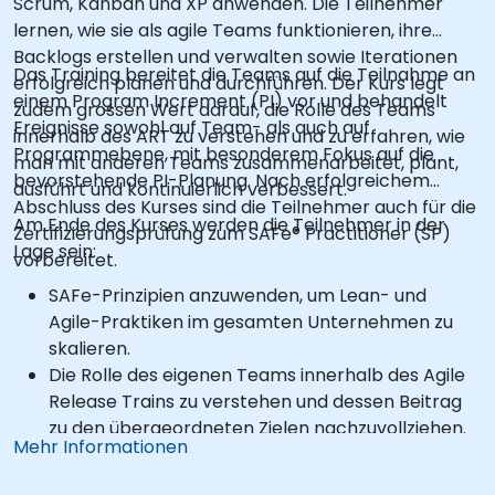
Scrum, Kanban und XP anwenden. Die Teilnehmer
lernen, wie sie als agile Teams funktionieren, ihre
Backlogs erstellen und verwalten sowie Iterationen
Das Training bereitet die Teams auf die Teilnahme an
erfolgreich planen und durchführen. Der Kurs legt
einem Program Increment (PI) vor und behandelt
zudem grossen Wert darauf, die Rolle des Teams
Ereignisse sowohl auf Team- als auch auf
innerhalb des ART zu verstehen und zu erfahren, wie
Programmebene, mit besonderem Fokus auf die
man mit anderen Teams zusammenarbeitet, plant,
bevorstehende PI-Planung. Nach erfolgreichem
ausführt und kontinuierlich verbessert.
Abschluss des Kurses sind die Teilnehmer auch für die
Am Ende des Kurses werden die Teilnehmer in der
Zertifizierungsprüfung zum SAFe® Practitioner (SP)
Lage sein:
vorbereitet.
SAFe-Prinzipien anzuwenden, um Lean- und
Agile-Praktiken im gesamten Unternehmen zu
skalieren.
Die Rolle des eigenen Teams innerhalb des Agile
Release Trains zu verstehen und dessen Beitrag
zu den übergeordneten Zielen nachzuvollziehen.
Mehr Informationen
Anderen Teams innerhalb des Trains sowie deren
Rollen und Abhängigkeiten recognition gewähren.