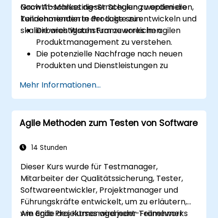
Growth-Marketing-Strategien zu optimieren,
Nach Abschluss dieser Schulung werden die
kundenorientierte Produkte zu entwickeln und
Teilnehmenden in der Lage sein:
skalierbares Wachstum zu erreichen.
Die wichtigsten Frameworks im agilen
Produktmanagement zu verstehen.
Die potenzielle Nachfrage nach neuen
Produkten und Dienstleistungen zu
analysieren.
Mehr Informationen...
zu erfahren, wie neue Produkte zu
bewerten sind und Techniken zur
Wertoptimierung anzuwenden.
Agile Methoden zum Testen von Software
14 Stunden
Dieser Kurs wurde für Testmanager,
Mitarbeiter der Qualitätssicherung, Tester,
Softwareentwickler, Projektmanager und
Führungskräfte entwickelt, um zu erläutern,
wie agile Projektmanagement-Frameworks
Am Ende des Kurses wird jeder Teilnehmer