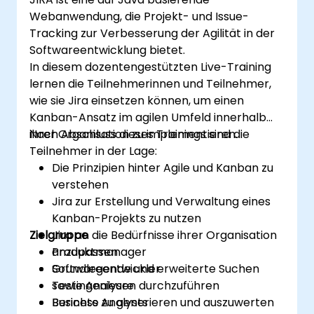
das Management zu generieren und zu
Webanwendung, die Projekt- und Issue-
überprüfen
Tracking zur Verbesserung der Agilität in der
Softwareentwicklung bietet.
In diesem dozentengestützten Live-Training
lernen die Teilnehmerinnen und Teilnehmer,
wie sie Jira einsetzen können, um einen
Kanban-Ansatz im agilen Umfeld innerhalb
ihrer Organisation zu implementieren.
Nach Abschluss dieses Trainings sind die
Teilnehmer in der Lage:
Die Prinzipien hinter Agile und Kanban zu
verstehen
Jira zur Erstellung und Verwaltung eines
Kanban-Projekts zu nutzen
Zielgruppe
Jira an die Bedürfnisse ihrer Organisation
anzupassen
Produktmanager
Grundlegende und erweiterte Suchen
Softwareentwickler
sowie Analysen durchzuführen
Testingenieure
Berichte zu generieren und auszuwerten
Business Analysts