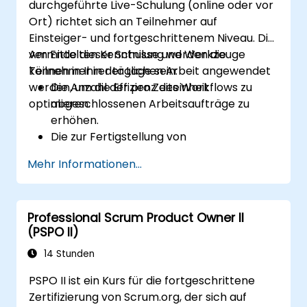
durchgeführte Live-Schulung (online oder vor
Ort) richtet sich an Teilnehmer auf
Einsteiger- und fortgeschrittenem Niveau. Die
vermittelten Kenntnisse und Werkzeuge
Am Ende dieser Schulung werden die
können in Ihrer täglichen Arbeit angewendet
Teilnehmer in der Lage sein:
werden, um die Effizienz des Workflows zu
Die Anzahl der pro Zeiteinheit
optimieren.
abgeschlossenen Arbeitsaufträge zu
erhöhen.
Die zur Fertigstellung von
Arbeitsaufträgen benötigte Zeit zu
Mehr Informationen...
verringern.
Die Vorhersagbarkeit der Arbeit zu
verbessern (bessere Antworten auf die
Professional Scrum Product Owner II
Frage "Wann ist es fertig?").
(PSPO II)
Durchflussmetriken zu verwalten
(Durchsatz, Durchlaufzeit, Work in
14 Stunden
Progress, Alter der Arbeitsaufträge).
PSPO II ist ein Kurs für die fortgeschrittene
Flussdiagramme zu verwenden
Zertifizierung von Scrum.org, der sich auf
(Cumulative Flow Diagram, Lead Time