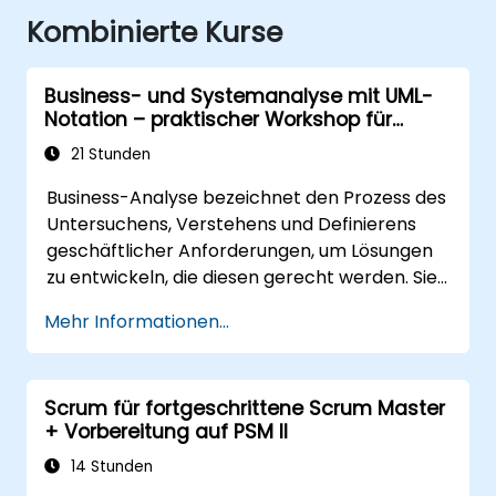
Kombinierte Kurse
Business- und Systemanalyse mit UML-
Notation – praktischer Workshop für
Product Owners in der Scrum-Methode
21 Stunden
Business-Analyse bezeichnet den Prozess des
Untersuchens, Verstehens und Definierens
geschäftlicher Anforderungen, um Lösungen
zu entwickeln, die diesen gerecht werden. Sie
ist ein zentraler Bestandteil des Change-
Mehr Informationen...
Managements in Organisationen sowie der
Gestaltung neuer Geschäftslösungen. Ziel der
Business-Analyse ist es sicherzustellen, dass
Scrum für fortgeschrittene Scrum Master
technologische, prozessuale oder
+ Vorbereitung auf PSM II
organisatorische Lösungen den Zielen und
Bedürfnissen des Unternehmens
14 Stunden
entsprechen. Sie spielt eine entscheidende