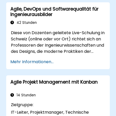
zusammenarbeiten können, um den
Agile, DevOps und Softwarequalität für
Entwicklungsprozess zu unterstützen. In
Ingenieurausbilder
einem simulierten Projekt üben die
Teilnehmenden häufige Szenarien nach.
42 Stunden
Diese von Dozenten geleitete Live-Schulung in
Schweiz (online oder vor Ort) richtet sich an
Professoren der Ingenieurwissenschaften und
des Designs, die moderne Praktiken der
Softwareentwicklung verstehen, anwenden
Mehr Informationen...
und in den Bereichen Systemtechnik,
Bauingenieurwesen, Design und Architektur
lehren möchten.
Agile Projekt Management mit Kanban
14 Stunden
Zielgruppe:
IT-Leiter, Projektmanager, Technische