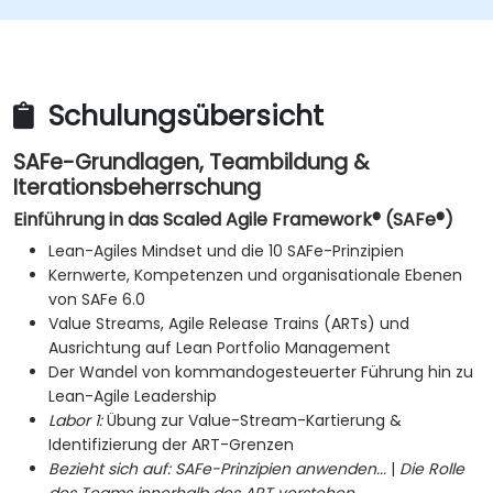
Iterationen effektiv zu planen und durchzuführen.
Gelieferten Wert darzustellen und Prozesse
kontinuierlich zu verbessern.
An der Programminkrement-Planung
Schulungsübersicht
teilzunehmen und dazu beizutragen.
Die Arbeit mit anderen Teams innerhalb des Agile
SAFe-Grundlagen, Teambildung &
Release Trains zu kooperieren und zu integrieren.
Iterationsbeherrschung
Einführung in das Scaled Agile Framework® (SAFe®)
Lean-Agiles Mindset und die 10 SAFe-Prinzipien
Kernwerte, Kompetenzen und organisationale Ebenen
von SAFe 6.0
Value Streams, Agile Release Trains (ARTs) und
Ausrichtung auf Lean Portfolio Management
Der Wandel von kommandogesteuerter Führung hin zu
Lean-Agile Leadership
Labor 1:
Übung zur Value-Stream-Kartierung &
Identifizierung der ART-Grenzen
Bezieht sich auf:
SAFe-Prinzipien anwenden...
|
Die Rolle