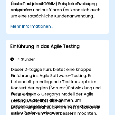
(insbesondere SCRUM) mit dem Testing
einen Testplan für eine Beispielanwendung
umgehen.
entwerfen und ausführen (es kann sich auch
um eine tatsächliche Kundenanwendung
handeln, falls verfügbar).
Mehr Informationen...
Einführung in das Agile Testing
14 Stunden
Dieser 2-tägige Kurs bietet eine knappe
Einführung ins Agile Software-Testing. Er
behandelt grundlegende Testkonzepte im
Kontext der agilen (Scrum-)Entwicklung und
Zielgruppe
nutzt Crispin & Gregorys Modell der Agile
Testing Quadrants als Rahmen, um
Dieser Kurs richtet sich an
zeitgenössische Prinzipien und Praktiken des
Entwicklungsteams, die ihre Testpraktiken in
agilen Tests zu erkunden.
einem agilen Umfeld verbessern möchten.