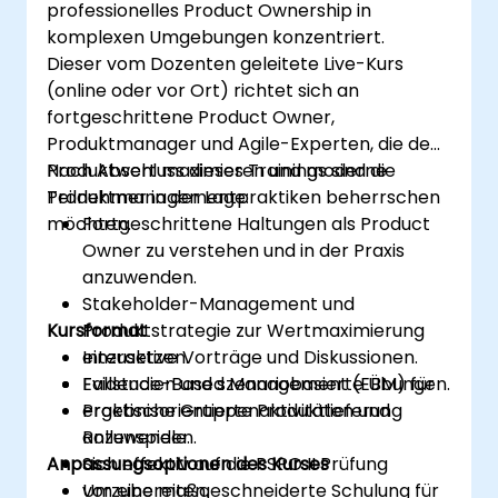
professionelles Product Ownership in
Histogram, Work Aging Chart).
komplexen Umgebungen konzentriert.
Statistische Prognosemethoden wie
Dieser vom Dozenten geleitete Live-Kurs
Monte-Carlo-Simulationen und Service
(online oder vor Ort) richtet sich an
Level Agreements einzusetzen.
fortgeschrittene Product Owner,
Ein Kanban-System methodisch zu
Produktmanager und Agile-Experten, die den
entwickeln (STATIK).
Produktwert maximieren und moderne
Nach Abschluss dieses Trainings sind die
Das Gesetz von Little zu verstehen,
Produktmanagementpraktiken beherrschen
Teilnehmer in der Lage:
welches die Natur des Wertsflusses
möchten.
Fortgeschrittene Haltungen als Product
beschreibt.
Owner zu verstehen und in der Praxis
anzuwenden.
Stakeholder-Management und
Kursformat
Produktstrategie zur Wertmaximierung
einzusetzen.
Interaktive Vorträge und Diskussionen.
Evidence-Based Management (EBM) für
Fallstudien und szenariobasierte Übungen.
ergebnisorientierte Produktlieferung
Praktische Gruppenaktivitäten und
anzuwenden.
Rollenspiele.
Anpassungsoptionen des Kurses
Sich effektiv auf die PSPO II Prüfung
vorzubereiten.
Um eine maßgeschneiderte Schulung für