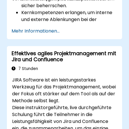
sicher beherrschen.
Kernkompetenzen erlangen, um interne
und externe Ablenkungen bei der
Projektentwicklung zu bewältigen.
Mehr Informationen...
Die Feinheiten aller Scrum-Zeremonien
beherrschen.
Fertigkeiten im Durchführen von Scrum
Effektives agiles Projektmanagement mit
erwerben.
Jira und Confluence
mit Selbstvertrauen an der
Zertifizierungsprüfung für den Certified
7 Stunden
Scrum Master (CSM) teilnehmen.
JIRA Software ist ein leistungsstarkes
Werkzeug für das Projektmanagement, wobei
der Fokus oft stärker auf dem Tool als auf der
Methode selbst liegt.
Diese instruktorgeführte, live durchgeführte
Schulung führt die Teilnehmer in die
Leistungsfähigkeit von Jira und Confluence
ein, die zusammenarbeiten, um das einzige