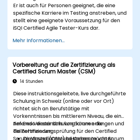
Er ist auch für Personen geeignet, die eine
spezifische Karriere im Testing anstreben, und
stellt eine geeignete Voraussetzung für den
iSQI Certified Agile Tester-Kurs dar.
Mehr Informationen...
Vorbereitung auf die Zertifizierung als
Certified Scrum Master (CSM)
14 Stunden
Diese instruktionsgeleitete, live durchgeführte
Schulung in Schweiz (online oder vor Ort)
richtet sich an Berufstätige mit
Vorkenntnissen bis mittlerem Niveau, die ein
tieferes Verständnis von Scrum erlangen und
Am Ende dieser Schulung können die
die Zertifizierungsprüfung für den Certified
Teilnehmenden:
Scrum Master (CSM) bestehen möchten.
Die Grundlagen und Konzepte von Scrum