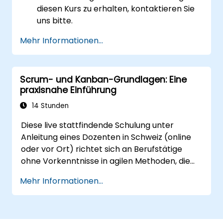
diesen Kurs zu erhalten, kontaktieren Sie
uns bitte.
Mehr Informationen...
Scrum- und Kanban-Grundlagen: Eine
praxisnahe Einführung
14 Stunden
Diese live stattfindende Schulung unter
Anleitung eines Dozenten in Schweiz (online
oder vor Ort) richtet sich an Berufstätige
ohne Vorkenntnisse in agilen Methoden, die
Scrum und Kanban nutzen möchten, um die
Mehr Informationen...
Arbeit effektiver zu organisieren, die
Teamzusammenarbeit zu verbessern und
Ergebnisse mit mehr Transparenz zu liefern.