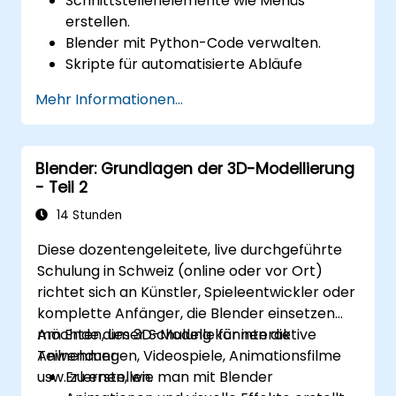
Schnittstellenelemente wie Menüs
erstellen.
Blender mit Python-Code verwalten.
Skripte für automatisierte Abläufe
schreiben.
Mehr Informationen...
Die bpy-Bibliothek erkunden und
verstehen.
Blender: Grundlagen der 3D-Modellierung
- Teil 2
14 Stunden
Diese dozentengeleitete, live durchgeführte
Schulung in Schweiz (online oder vor Ort)
richtet sich an Künstler, Spieleentwickler oder
komplette Anfänger, die Blender einsetzen
möchten, um 3D-Modelle für interaktive
Am Ende dieser Schulung können die
Anwendungen, Videospiele, Animationsfilme
Teilnehmer:
usw. zu erstellen.
Erlernen, wie man mit Blender