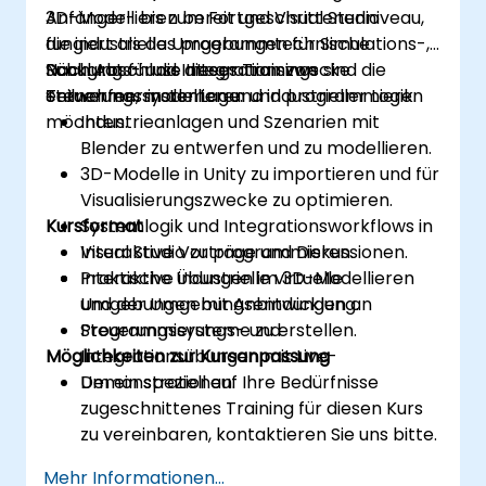
3D-Modellieren bereit und Visual Studio
Anfänger- bis zum Fortgeschrittenenniveau,
fungiert als das programmtechnische
die industrielle Umgebungen für Simulations-,
Rückgrat für die Integration von
Schulungs- und Integrationszwecke
Nach Abschluss dieses Trainings sind die
Steuerungssystemen und industrieller Logik.
entwerfen, modellieren und programmieren
Teilnehmer in der Lage:
möchten.
Industrieanlagen und Szenarien mit
Blender zu entwerfen und zu modellieren.
3D-Modelle in Unity zu importieren und für
Visualisierungszwecke zu optimieren.
Kursformat
Systemlogik und Integrationsworkflows in
Visual Studio zu programmieren.
Interaktive Vorträge und Diskussionen.
Interaktive industrielle virtuelle
Praktische Übungen im 3D-Modellieren
Umgebungen mit Anbindungen an
und der Umgebungsentwicklung.
Steuerungssysteme zu erstellen.
Programmierungs- und
Möglichkeiten zur Kursanpassung
Integrationsübungen mit Live-
Demonstrationen.
Um ein speziell auf Ihre Bedürfnisse
zugeschnittenes Training für diesen Kurs
zu vereinbaren, kontaktieren Sie uns bitte.
Mehr Informationen...