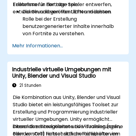
Erlebnisse für Fortnite-Spieler entwerfen,
Teilnehmer in der Lage sein:
entwickeln und veröffentlichen möchten.
Die Grundlagen von UEFN und dessen
Rolle bei der Erstellung
benutzergenerierter Inhalte innerhalb
von Fortnite zu verstehen.
Sich in der UEFN-Oberfläche
Mehr Informationen...
zurechtzufinden, Projekte einzurichten
und Assets effektiv zu verwalten.
Eigene Fortnite-Erlebnisse mit
Industrielle virtuelle Umgebungen mit
Worldbuilding- und
Unity, Blender und Visual Studio
Landschaftswerkzeugen zu entwickeln
und zu veröffentlichen.
21 Stunden
Grundlegende Programmierkonzepte
Die Kombination aus Unity, Blender und Visual
mithilfe der Verse-Skriptsprache
Studio bietet ein leistungsfähiges Toolset zur
anzuwenden.
Erstellung und Programmierung industrieller
An UEFN-Projekten zusammenzuarbeiten
virtueller Umgebungen. Unity ermöglicht
und sich auf
interaktive Simulationen und Visualisierungen,
Dieser dozentengeleitete Live-Training (online
Monetarisierungsmöglichkeiten in
Blender stellt fortschrittliche Fähigkeiten im
oder vor Ort) richtet sich an Fachkräfte vom
Fortnite vorzubereiten.