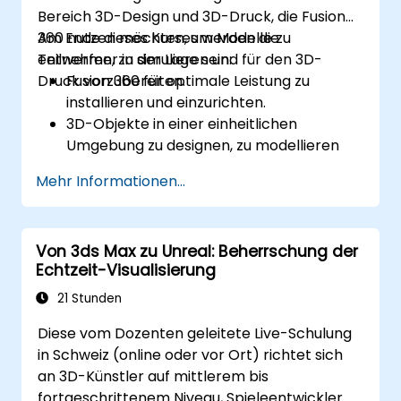
Bereich 3D-Design und 3D-Druck, die Fusion
360 nutzen möchten, um Modelle zu
Am Ende dieses Kurses werden die
entwerfen, zu simulieren und für den 3D-
Teilnehmer in der Lage sein:
Druck vorzubereiten.
Fusion 360 für optimale Leistung zu
installieren und einzurichten.
3D-Objekte in einer einheitlichen
Umgebung zu designen, zu modellieren
und zu simulieren.
Mehr Informationen...
Entwürfe für den 3D-Druckprozess zu
optimieren und vorzubereiten.
Ihre Entwürfe dank der Cloud-Funktionen
Von 3ds Max zu Unreal: Beherrschung der
von Fusion 360 zu collaboration und teilen.
Echtzeit-Visualisierung
21 Stunden
Diese vom Dozenten geleitete Live-Schulung
in Schweiz (online oder vor Ort) richtet sich
an 3D-Künstler auf mittlerem bis
fortgeschrittenem Niveau, Spieleentwickler