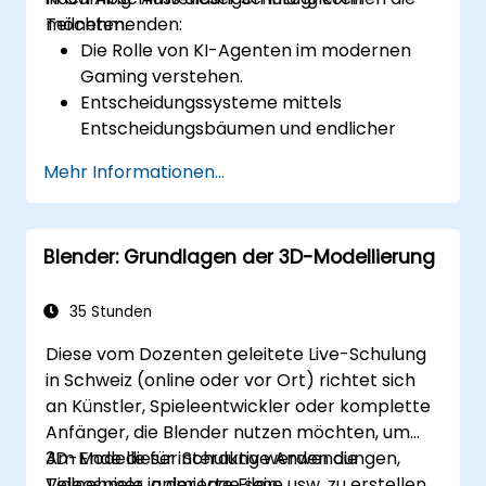
Echtzeitleistung und Effizienz zu
möchten.
Teilnehmenden:
optimieren.
Die Rolle von KI-Agenten im modernen
Gaming verstehen.
Entscheidungssysteme mittels
Entscheidungsbäumen und endlicher
Automaten entwickeln.
Mehr Informationen...
Pfadsuchalgorithmen wie A* für die
Navigation in Spielen implementieren.
Techniken des verstärkenden Lernens
Blender: Grundlagen der 3D-Modellierung
anwenden, um adaptive KI-
Verhaltensweisen zu erzeugen.
Die KI-Leistung für Echtzeit-Gaming-
35 Stunden
Umgebungen optimieren.
Diese vom Dozenten geleitete Live-Schulung
in Schweiz (online oder vor Ort) richtet sich
an Künstler, Spieleentwickler oder komplette
Anfänger, die Blender nutzen möchten, um
3D-Modelle für interaktive Anwendungen,
Am Ende dieser Schulung werden die
Videospiele, animierte Filme usw. zu erstellen.
Teilnehmer in der Lage sein: