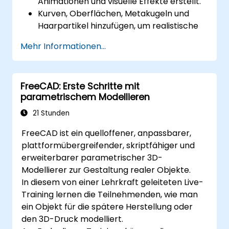
Animationen und visuelle Effekte erstellt.
Kurven, Oberflächen, Metakugeln und
Haarpartikel hinzufügen, um realistische
3D-Bewegungen zu simulieren.
Mehr Informationen...
Einführung in das zerstörungsfreie
Modellieren und Animieren.
3D-Modelle und Assets an eine Game-
FreeCAD: Erste Schritte mit
Engine, einen 3D-Drucker oder andere
parametrischem Modellieren
Software exportieren.
21 Stunden
FreeCAD ist ein quelloffener, anpassbarer,
plattformübergreifender, skriptfähiger und
erweiterbarer parametrischer 3D-
Modellierer zur Gestaltung realer Objekte.
In diesem von einer Lehrkraft geleiteten Live-
Training lernen die Teilnehmenden, wie man
ein Objekt für die spätere Herstellung oder
den 3D-Druck modelliert.