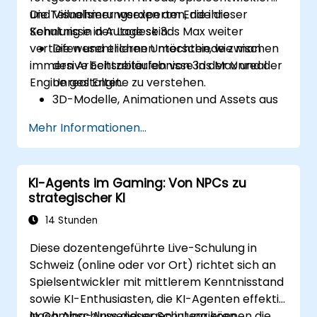
und Visualisierungsexperten, die ihre
Die Teilnehmer werden am Ende dieser
Kenntnisse in Autodesk 3ds Max weiter
Schulung in der Lage sein:
vertiefen und erlernen möchten, wie man
Die wesentlichen Unterschiede zwischen
immersive Echtzeiterlebnisse in der Unreal
den Arbeitsabläufen von 3ds Max und der
Engine gestaltet.
Unreal Engine zu verstehen.
3D-Modelle, Animationen und Assets aus
3ds Max in die Unreal Engine zu
Mehr Informationen...
importieren.
Materialien, Texturen und Shader in der
Unreal Engine zu erstellen und
KI-Agents im Gaming: Von NPCs zu
anzupassen.
strategischer KI
Dynamische Beleuchtung und Global
Illumination für Echtzeit-Rendering
14 Stunden
einzurichten.
Diese dozentengeführte Live-Schulung in
Interaktivität und Gameplay-Mechaniken
Schweiz (online oder vor Ort) richtet sich an
mittels Blueprints (visuellem Scripting) zu
Spielsentwickler mit mittlerem Kenntnisstand
implementieren.
sowie KI-Enthusiasten, die KI-Agenten effektiv
Assets und Szenen für eine optimale
in Gaming-Anwendungen integrieren
Nach Abschluss dieser Schulung können die