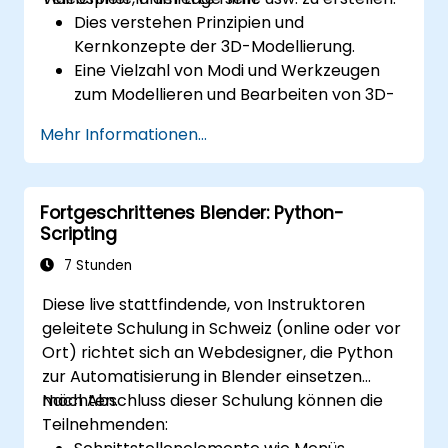
Dies verstehen Prinzipien und
Kernkonzepte der 3D-Modellierung.
Eine Vielzahl von Modi und Werkzeugen
zum Modellieren und Bearbeiten von 3D-
Meshes erkunden.
Mehr Informationen...
Lernen, wie man Animationen und visuelle
Effekte mit Blender erstellt.
Kurven, Oberflächen, Metaballs und
Fortgeschrittenes Blender: Python-
Haarpartikel hinzufügen, um realistische
Scripting
3D-Bewegungen zu simulieren.
Die Werkzeuge für UV-
7 Stunden
Mapping/Unwrapping, Sculpting und das
Diese live stattfindende, von Instruktoren
Bemalen von 3D-Modellen verwenden.
geleitete Schulung in Schweiz (online oder vor
3D-Modelle und Assets in eine Game
Ort) richtet sich an Webdesigner, die Python
Engine, einen 3D-Drucker oder andere
zur Automatisierung in Blender einsetzen
Software exportieren.
möchten.
Nach Abschluss dieser Schulung können die
Teilnehmenden: