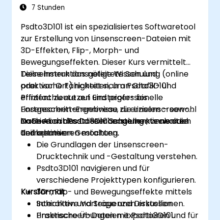
7 Stunden
Psdto3D101 ist ein spezialisiertes Softwaretool
zur Erstellung von Linsenscreen-Dateien mit
3D-Effekten, Flip-, Morph- und
Bewegungseffekten. Dieser Kurs vermittelt
Teilnehmern das nötige Wissen und
Diese instruktionsgeleitete Schulung (online
praktische Fähigkeiten, um Psdto3D101
oder vor Ort) richtet sich an Grafik- und
effizient zu nutzen und professionelle
Printfachleute auf Einsteiger- bis
Linsenscreen-Ergebnisse zu erzielen – sowohl
Fortgeschrittenenniveau, die Linsenscreen-
im Bereich des Dateimanagements als auch
Dateien mit Psdto3D101 erstellen, verwalten
Nach Abschluss dieser Schulung können die
der kreativen Gestaltung.
und optimieren möchten.
Teilnehmer:
Die Grundlagen der Linsenscreen-
Drucktechnik und -Gestaltung verstehen.
Psdto3D101 navigieren und für
verschiedene Projekttypen konfigurieren.
Kursformat
3D-, Flip- und Bewegungseffekte mittels
Schichten und Sequenzen erstellen.
Interaktive Vorträge und Diskussionen.
Linsenscreen-Dateien exportieren und für
Praktische Übungen mit Psdto3D101.