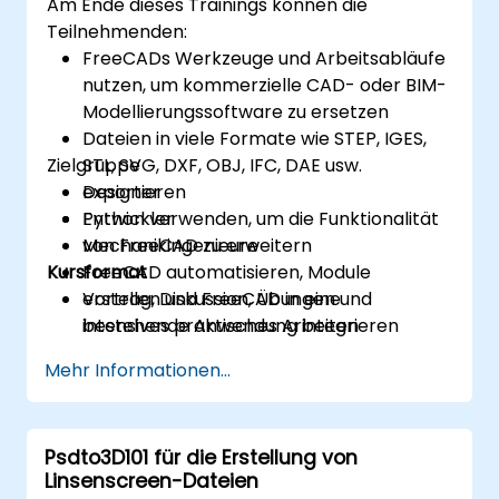
Am Ende dieses Trainings können die
Teilnehmenden:
FreeCADs Werkzeuge und Arbeitsabläufe
nutzen, um kommerzielle CAD- oder BIM-
Modellierungssoftware zu ersetzen
Dateien in viele Formate wie STEP, IGES,
Zielgruppe
STL, SVG, DXF, OBJ, IFC, DAE usw.
exportieren
Designer
Python verwenden, um die Funktionalität
Entwickler
von FreeCAD zu erweitern
Mechanikingenieure
Kursformat
FreeCAD automatisieren, Module
erstellen und FreeCAD in eine
Vortrag, Diskussion, Übungen und
bestehende Anwendung integrieren
intensives praktisches Arbeiten
Mehr Informationen...
Psdto3D101 für die Erstellung von
Linsenscreen-Dateien