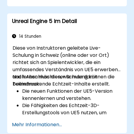
Unreal Engine 5 im Detail
14 Stunden
Diese von Instruktoren geleitete Live-
Schulung in Schweiz (online oder vor Ort)
richtet sich an Spielentwickler, die ein
umfassendes Verständnis von UE5 erwerben
und lernen möchten, wie man damit
Nach Abschluss dieser Schulung können die
beeindruckende Echtzeit-Inhalte erstellt.
Teilnehmer:
Die neuen Funktionen der UE5-Version
kennenlernen und verstehen.
Die Fähigkeiten des Echtzeit-3D-
Erstellungstools von UE5 nutzen, um
realistische Visualisierungen zu erstellen.
Mehr Informationen...
Visuelle Welten und Spiele erkunden und