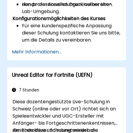
den professionellen Druck aufbereiten.
Hands-on-Anwendungen in einer Live-
Lab-Umgebung.
Konfigurationsmöglichkeiten des Kurses
Für eine kundenspezifische Anpassung
dieser Schulung kontaktieren Sie uns bitte,
um die Details zu vereinbaren.
Mehr Informationen...
Unreal Editor for Fortnite (UEFN)
7 Stunden
Diese dozentengestützte Live-Schulung in
Schweiz (online oder vor Ort) richtet sich an
Spieleentwickler und UGC-Ersteller mit
Anfänger- bis Fortgeschrittenenkentnissen,
die interaktive und monetarisierbare
Am Ende dieser Schulung werden die