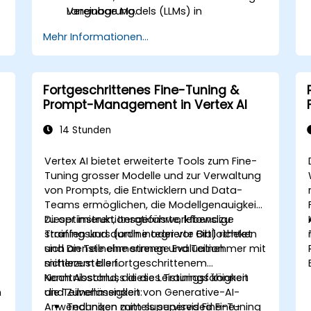
Language Models (LLMs) in
Vereinbarung.
technischen Umgebungen verbessern.
Mehr Informationen...
Fortgeschrittenes Fine-Tuning &
Prompt-Management in Vertex AI
14 Stunden
Vertex AI bietet erweiterte Tools zum Fine-
Tuning grosser Modelle und zur Verwaltung
von Prompts, die Entwicklern und Data-
Teams ermöglichen, die Modellgenauigkeit
zu optimieren, Iterationsworkflows zu
Dieser instruktionsgeführte, lebendige
straffen und durch integrierte Bibliotheken
Trainingskurs (online oder vor Ort) richtet
und Dienste eine strenge Evaluation
sich an Teilnehmerinnen und Teilnehmer mit
sicherzustellen.
mittlerem bis fortgeschrittenem
Kenntnisstand, die die Leistungsfähigkeit
Nach Abschluss dieses Trainings können
n
und Zuverlässigkeit von Generative-AI-
die Teilnehmenden:
Anwendungen mittels supervised Fine-
Techniken zum supervised Fine-Tuning