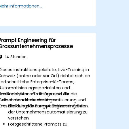
Mehr Informationen...
Prompt Engineering für
Grossunternehmensprozesse
14 Stunden
Dieses instruktionsgeleitete, Live-Training in
Schweiz (online oder vor Ort) richtet sich an
fortschrittliche Enterprise-KI-Teams,
Automatisierungsspezialisten und
Fachanalysten, die KI-Prompts für die
Am Ende dieses Trainings sind die
Grossunternehmensautomatisierung und
Teilnehmenden in der Lage:
Entscheidungsfindung verfeinern möchten.
Die Rolle des Prompt Engineering bei
der Unternehmensautomatisierung zu
verstehen.
Fortgeschrittene Prompts zu