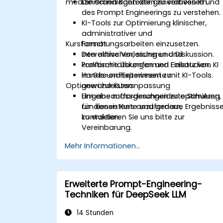
medizinischen Kontexten zu verbessern.
Die Grundlagen der generativen KI und
des Prompt Engineerings zu verstehen.
KI-Tools zur Optimierung klinischer,
administrativer und
Kursformat
Forschungsarbeiten einzusetzen.
Den ethischen, sicheren und
Interaktive Vorlesung und Diskussion.
konformitätskonformen Einsatz von KI
Praktische Übungen und Fallstudien.
im Gesundheitswesen zu
Hands-on-Experimente mit KI-Tools.
Optionen zur Kursanpassung
gewährleisten.
Eingabeaufforderungen zu optimieren,
Um eine massgeschneiderte Schulung
um konsistente und genaue Ergebniss
für diesen Kurs anzufordern,
zu erzielen.
kontaktieren Sie uns bitte zur
Vereinbarung.
Mehr Informationen...
Erweiterte Prompt-Engineering-
Techniken für DeepSeek LLM
14 Stunden