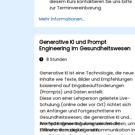
diesem Kurs kontaktieren Sie uns bitte
zur Terminvereinbarung.
Mehr Informationen...
Generative KI und Prompt
Engineering im Gesundheitswesen
8 Stunden
Generative KI ist eine Technologie, die neue
Inhalte wie Texte, Bilder und Empfehlungen
basierend auf Eingabeaufforderungen
(Prompts) und Daten erstellt.
Diese von einer Lehrperson geleitete Live-
Schulung (online oder vor Ort) richtet sich
an Anfänger und Fortgeschrittene im
Gesundheitswesen, die generative KI und
Prompt Engineering einsetzen möchten, u
Am Ende dieser Schulung werden die
Effizienz, Genauigkeit und Kommunikation i
Teilnehmer in der Lage sein: