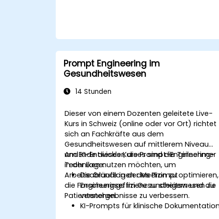
Prompt Engineering im
Gesundheitswesen
14 Stunden
Dieser von einem Dozenten geleitete Live-
Kurs in Schweiz (online oder vor Ort) richtet
sich an Fachkräfte aus dem
Gesundheitswesen auf mittlerem Niveau
und KI-Entwickler, die Prompt-Engineering-
Am Ende dieses Kurses sind die Teilnehmer
Techniken nutzen möchten, um
in der Lage:
Arbeitsabläufe in der Medizin zu optimieren,
Die Grundlagen des Prompt
die Forschungseffizienz zu steigern und die
Engineerings im Gesundheitswesen zu
Patientenergebnisse zu verbessern.
verstehen.
KI-Prompts für klinische Dokumentatio
und Patienteninteraktionen zu