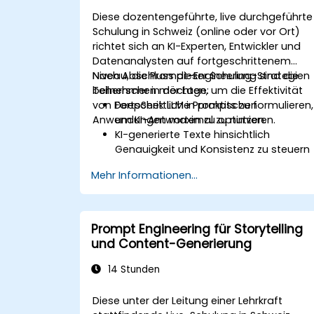
Diese dozentengeführte, live durchgeführte
Schulung in Schweiz (online oder vor Ort)
richtet sich an KI-Experten, Entwickler und
Datenanalysten auf fortgeschrittenem
Niveau, die Prompt-Engineering-Strategien
Nach Abschluss dieser Schulung sind die
beherrschen möchten, um die Effektivität
Teilnehmer in der Lage:
von DeepSeek LLM in praktischen
Fortschrittliche Prompts zu formulieren,
Anwendungen maximal zu nutzen.
um KI-Antworten zu optimieren.
KI-generierte Texte hinsichtlich
Genauigkeit und Konsistenz zu steuern
und zu verfeinern.
Mehr Informationen...
Prompt-Chaining-Techniken und
Methoden zur Kontextverwaltung
anzuwenden.
Voreingenommenheiten abzubauen
Prompt Engineering für Storytelling
und den ethischen Umgang mit KI im
und Content-Generierung
Prompt Engineering zu verbessern.
14 Stunden
Diese unter der Leitung einer Lehrkraft