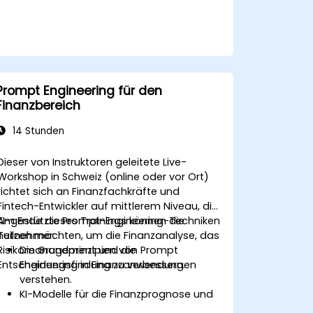
Prompt Engineering für den
Finanzbereich
14 Stunden
Dieser von Instruktoren geleitete Live-
Workshop in Schweiz (online oder vor Ort)
richtet sich an Finanzfachkräfte und
Fintech-Entwickler auf mittlerem Niveau, die
KI-gestützte Prompt-Engineering-Techniken
Am Ende dieses Trainings können die
nutzen möchten, um die Finanzanalyse, das
Teilnehmer:
Risikomanagement und die
Die Grundprinzipien von Prompt
Entscheidungsfindung zu verbessern.
Engineering in Finanzanwendungen
verstehen.
KI-Modelle für die Finanzprognose und
Marktstimmungsanalyse nutzen.