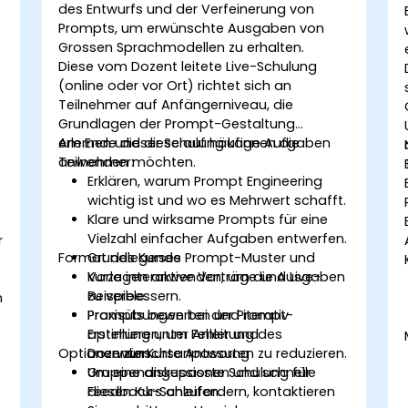
des Entwurfs und der Verfeinerung von
Prompts, um erwünschte Ausgaben von
Grossen Sprachmodellen zu erhalten.
Diese vom Dozent leitete Live-Schulung
(online oder vor Ort) richtet sich an
Teilnehmer auf Anfängerniveau, die
Grundlagen der Prompt-Gestaltung
erlernen und diese auf häufige Aufgaben
Am Ende dieser Schulung können die
anwenden möchten.
Teilnehmer:
Erklären, warum Prompt Engineering
wichtig ist und wo es Mehrwert schafft.
Klare und wirksame Prompts für eine
Vielzahl einfacher Aufgaben entwerfen.
r
Format des Kurses
Grundlegende Prompt-Muster und
Vorlagen anwenden, um die Ausgaben
Kurze interaktive Vorträge und Live-
zu verbessern.
Beispiele.
n
Prompts bewerten und iterativ
Praxisübungen bei der Prompt-
optimieren, um Fehler und
Erstellung unter Anleitung des
r
Optionen zur Kursanpassung
unerwünschte Antworten zu reduzieren.
Dozenten.
Gruppendiskussionen und schnelle
Um eine angepasste Schulung für
Feedback-Schleifen.
diesen Kurs anzufordern, kontaktieren