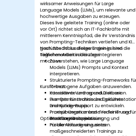
wirksamer Anweisungen für Large
Language Models (LLMs), um relevante und
hochwertige Ausgaben zu erzeugen.
Dieses live geleitete Training (online oder
vor Ort) richtet sich an IT-Fachkräfte mit
mittlerem Kenntnispfad, die ihr Verständnis
von Prompting-Techniken vertiefen und KI-
gestützte Schlussfolgerungen in ihren
Nach Abschluss dieses Trainings sind die
täglichen Arbeitsabläufen integrieren
Teilnehmenden in der Lage:
möchten.
Zu verstehen, wie Large Language
Models (LLMs) Prompts und Kontext
interpretieren.
Strukturierte Prompting-Frameworks fü
Kursformat
IT-bezogene Aufgaben anzuwenden.
Konsistente und reproduzierbare
Interaktiver Vortrag und Diskussion.
Prompts für technische Dokumentatio
Live-Demonstration und geführte
und Kundensupport zu entwickeln.
Prompting-Praxis.
Prompt-Iteration und -Verfeinerung fü
Praxisübungen anhand realer IT- und
Optionen zur Kursanpassung
Workflow-Automatisierung und
Beratungsbeispiele.
Problemlösung einzusetzen.
Für die Anforderung eines
maßgeschneiderten Trainings zu