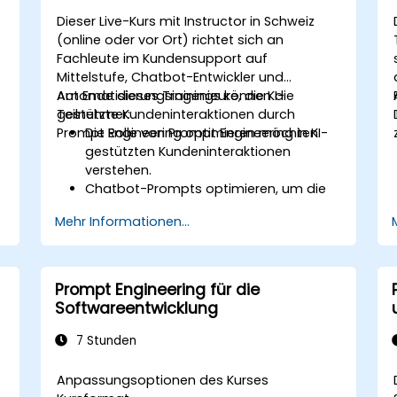
Dieser Live-Kurs mit Instructor in Schweiz
(online oder vor Ort) richtet sich an
Fachleute im Kundensupport auf
Mittelstufe, Chatbot-Entwickler und
Automatisierungsingenieure, die KI-
Am Ende dieses Trainings können die
gestützte Kundeninteraktionen durch
Teilnehmer:
Prompt Engineering optimieren möchten.
Die Rolle von Prompt Engineering in KI-
gestützten Kundeninteraktionen
verstehen.
Chatbot-Prompts optimieren, um die
Nutzerbindung und Zufriedenheit zu
Mehr Informationen...
erhöhen.
KI-Modelle effektiv zur Bearbeitung von
Kundenanfragen und Automatisierung
von Antworten einsetzen.
Prompt Engineering für die
Prompts für komplexe Workflows,
Softwareentwicklung
Eskalationen und Problemlösungen
entwerfen.
7 Stunden
Ethische KI-Interaktionen gewährleisten
und Vorurteile im automatisierten
Anpassungsoptionen des Kurses
Kundenservice reduzieren.