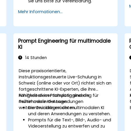
Sie uns bitte zur Vereinbarung.
Mehr Informationen...
Prompt Engineering für multimodale
KI
14 Stunden
Diese praxisorientierte,
instruktionsgesteuerte Live-Schulung in
Schweiz (online oder vor Ort) richtet sich an
fortgeschrittene KI-Experten, die ihre
Fähigkeiten im Prompt Engineering für
Am Ende dieser Schulung sind die
multimodale KI-Anwendungen
Teilnehmer in der Lage:
weiterentwickeln möchten.
Die Grundlagen der multimodalen KI
und deren Anwendungen zu verstehen.
m
Prompts für die Text-, Bild-, Audio- und
n
Videoerstellung zu entwerfen und zu