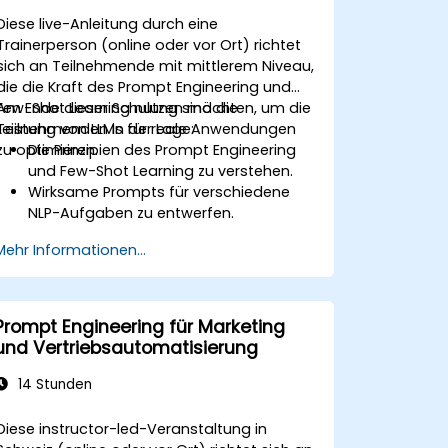
Diese live-Anleitung durch eine
Trainerperson (online oder vor Ort) richtet
sich an Teilnehmende mit mittlerem Niveau,
die die Kraft des Prompt Engineering und
Few-Shot Learning nutzen möchten, um die
Am Ende dieser Schulung sind die
Leistung von LLMs für reale Anwendungen
Teilnehmenden in der Lage:
zu optimieren.
Die Prinzipien des Prompt Engineering
und Few-Shot Learning zu verstehen.
Wirksame Prompts für verschiedene
NLP-Aufgaben zu entwerfen.
Few-Shot-Techniken zu nutzen, um
Mehr Informationen...
LLMs mit minimalem Datenbedarf
anzupassen.
Die Leistung von LLMs für praktische
Anwendungen zu optimieren.
Prompt Engineering für Marketing
und Vertriebsautomatisierung
14 Stunden
Diese instructor-led-Veranstaltung in