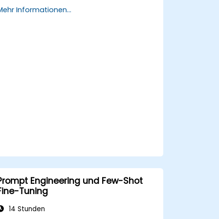
entwickeln, um KI-gestützte
Mehr Informationen...
Entscheidungsprozesse zu optimieren.
Geschäftsworkflows effizient mit KI-
gesteuerten Strategien zu
automatisieren.
Die Genauigkeit und Zuverlässigkeit von
KI-generierten Erkenntnissen zu
verbessern.
Compliance, Sicherheit und
Governance in KI-gestützten
Betriebsprozessen sicherzustellen.
Prompt Engineering und Few-Shot
Fine-Tuning
14 Stunden